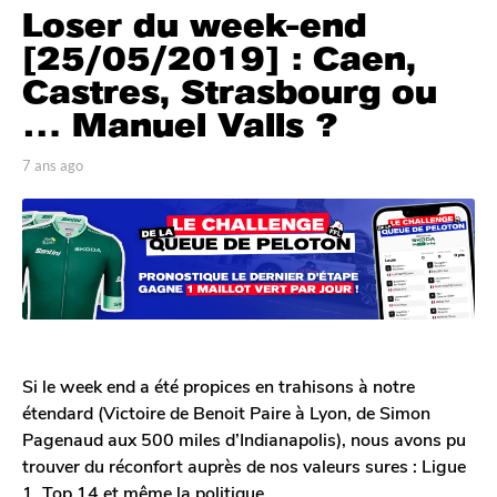
Loser du week-end
a
n
[25/05/2019] : Caen,
s
Castres, Strasbourg ou
a
… Manuel Valls ?
g
o
p
7 ans ago
7
7
a
a
a
r
n
A
s
n
n
a
s
t
g
a
o
o
g
i
n
o
e
D
Si le week end a été propices en trahisons à notre
e
étendard (Victoire de Benoit Paire à Lyon, de Simon
c
Pagenaud aux 500 miles d’Indianapolis), nous avons pu
l
e
trouver du réconfort auprès de nos valeurs sures : Ligue
r
1, Top 14 et même la politique.