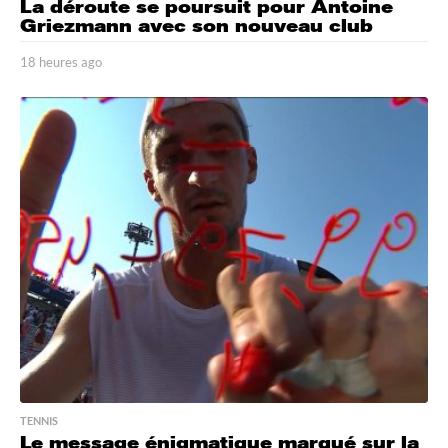
La déroute se poursuit pour Antoine
Griezmann avec son nouveau club
18 heures ago
1
8
h
e
u
r
e
s
a
g
o
TENNIS
Le message énigmatique marqué sur la