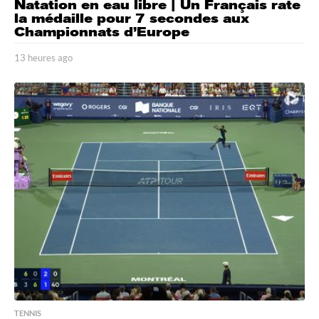
Natation en eau libre | Un Français rate
la médaille pour 7 secondes aux
Championnats d’Europe
13 heures ago
1
3
h
e
u
r
e
s
a
g
o
TENNIS