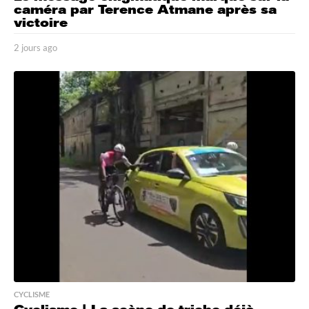
caméra par Terence Atmane après sa
victoire
2 jours ago
2
j
o
u
r
s
a
g
o
CYCLISME