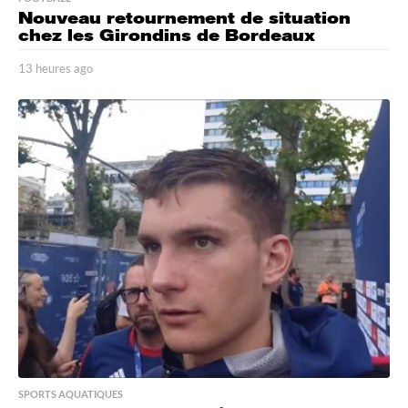
Nouveau retournement de situation
chez les Girondins de Bordeaux
13 heures ago
1
3
h
e
u
r
e
s
a
g
o
SPORTS AQUATIQUES