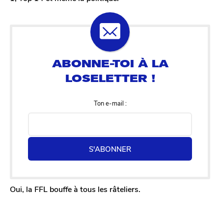
c
q
Ton e-mail :
S'ABONNER
Oui, la FFL bouffe à tous les râteliers.