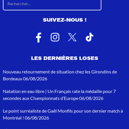
é
s
u
SUIVEZ-NOUS !
l
t
a
t
s
d
e
LES DERNIÈRES LOSES
r
e
c
Nouveau retournement de situation chez les Girondins de
h
Bordeaux
06/08/2026
e
r
Natation en eau libre | Un Français rate la médaille pour 7
c
h
secondes aux Championnats d’Europe
06/08/2026
e
p
Le point surréaliste de Gaël Monfils pour son dernier match à
o
Montréal !
06/08/2026
u
r