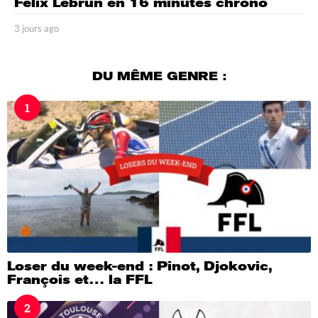
Félix Lebrun en 16 minutes chrono
3 jours ago
3
j
o
u
DU MÊME GENRE :
r
s
1
a
g
o
Loser du week-end : Pinot, Djokovic,
François et… la FFL
2