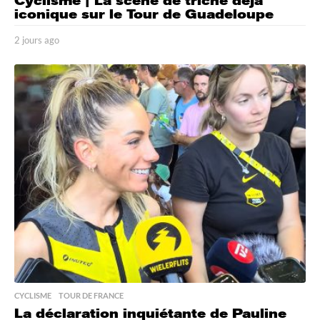
Cyclisme | La scène de triche déjà
iconique sur le Tour de Guadeloupe
2 jours ago
2
j
o
u
r
s
a
g
o
CYCLISME
,
TOUR DE FRANCE
La déclaration inquiétante de Pauline