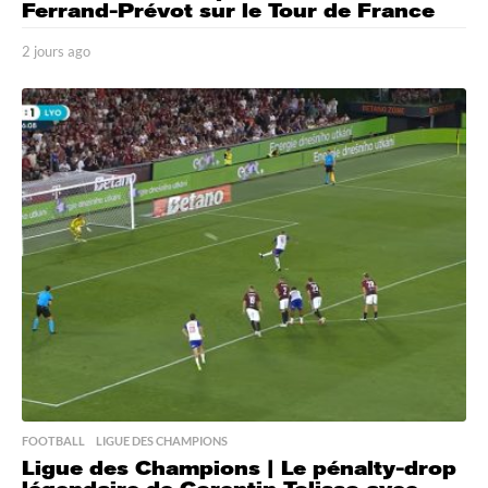
Ferrand-Prévot sur le Tour de France
2 jours ago
2
j
o
u
r
s
a
g
o
FOOTBALL
,
LIGUE DES CHAMPIONS
Ligue des Champions | Le pénalty-drop