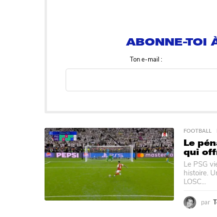
ABONNE-TOI À
Ton e-mail :
FOOTBALL
Le pén
qui of
Le PSG vi
histoire. 
LOSC...
par
T