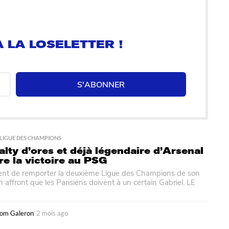
a
g
o
 LA LOSELETTER !
S'ABONNER
,
LIGUE DES CHAMPIONS
alty d’ores et déjà légendaire d’Arsenal
fre la victoire au PSG
ent de remporter la deuxième Ligue des Champions de son
Un affront que les Parisiens doivent à un certain Gabriel. LE
om Galeron
2 mois ago
2
m