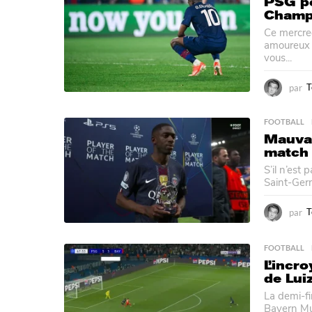
PSG po
Champ
Ce mercred
amoureux 
vous...
par
T
FOOTBALL
Mauvai
match 
S’il n’est
Saint-Germ
par
T
FOOTBALL
L’incr
de Lui
La demi-fi
Bayern Mun