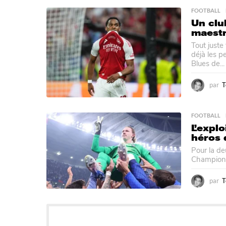
FOOTBALL
Un clu
maestr
Tout juste
déjà les p
Blues de...
par
T
FOOTBALL
L’expl
héros 
Pour la d
Champions.
par
T