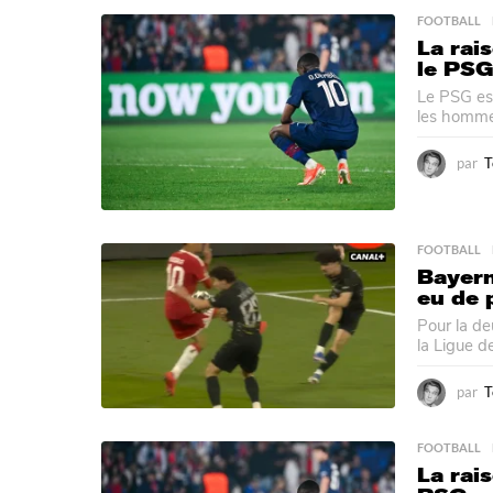
FOOTBALL
La rai
le PSG
Le PSG est
les hommes
par
T
FOOTBALL
Bayern
eu de 
Pour la de
la Ligue d
par
T
FOOTBALL
La rai