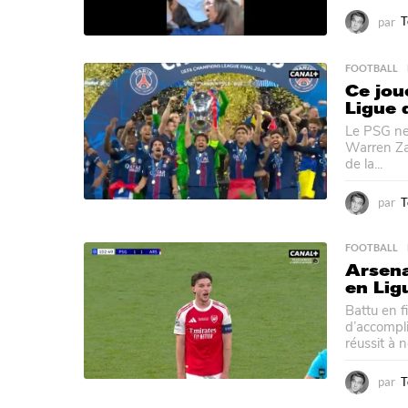
par
T
FOOTBALL
Ce jou
Ligue 
Le PSG ne 
Warren Zaï
de la...
par
T
FOOTBALL
Arsena
en Lig
Battu en f
d’accompli
réussit à ne
par
T