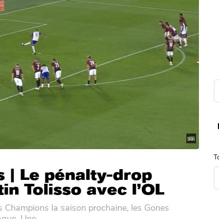
R
é
s
u
l
t
a
t
T
s
d
 | Le pénalty-drop
e
in Tolisso avec l’OL
r
e
c
es Champions la saison prochaine, les Gones
h
gue. Une...