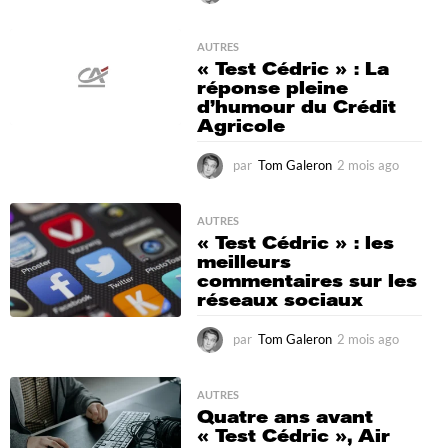
m
o
i
AUTRES
« Test Cédric » : La
s
réponse pleine
a
d’humour du Crédit
g
Agricole
o
par
Tom Galeron
2 mois ago
2
m
o
i
AUTRES
« Test Cédric » : les
s
meilleurs
a
commentaires sur les
g
réseaux sociaux
o
par
Tom Galeron
2 mois ago
2
m
o
i
AUTRES
Quatre ans avant
s
« Test Cédric », Air
a