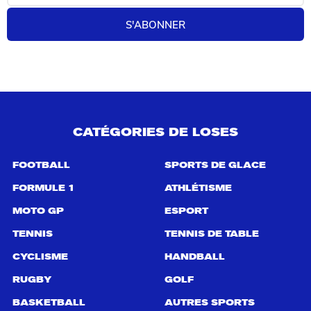
r
e
S'ABONNER
c
h
e
r
c
h
e
p
CATÉGORIES DE LOSES
o
u
r
FOOTBALL
SPORTS DE GLACE
:
FORMULE 1
ATHLÉTISME
MOTO GP
ESPORT
TENNIS
TENNIS DE TABLE
CYCLISME
HANDBALL
RUGBY
GOLF
BASKETBALL
AUTRES SPORTS