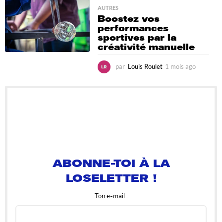
e
AUTRES
m
Boostez vos
a
performances
i
sportives par la
n
créativité manuelle
e
s
par
Louis Roulet
1 mois ago
2
a
j
g
o
o
u
r
s
a
g
ABONNE-TOI À LA
o
LOSELETTER !
Ton e-mail :