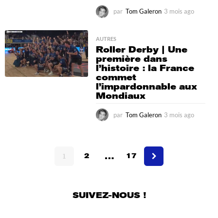
par
Tom Galeron
3 mois ago
3
m
o
i
AUTRES
Roller Derby | Une
s
première dans
a
l’histoire : la France
g
commet
o
l’impardonnable aux
Mondiaux
par
Tom Galeron
3 mois ago
3
m
o
i
…
s
1
2
17
a
g
o
SUIVEZ-NOUS !