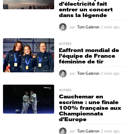
d’électricité fait
g
entrer un concert
o
dans la légende
par
Tom Galeron
1 mois ago
1
m
o
i
AUTRES
L’affront mondial de
s
l’équipe de France
a
féminine de tir
g
o
par
Tom Galeron
2 mois ago
2
m
o
i
AUTRES
Cauchemar en
s
escrime : une finale
a
100% française aux
g
Championnats
o
d’Europe
par
Tom Galeron
2 mois ago
2