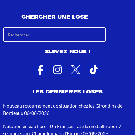
CHERCHER UNE LOSE
R
é
s
u
SUIVEZ-NOUS !
l
t
a
t
s
d
e
LES DERNIÈRES LOSES
r
e
c
Nouveau retournement de situation chez les Girondins de
h
Bordeaux
06/08/2026
e
r
Natation en eau libre | Un Français rate la médaille pour 7
c
h
secondes aux Championnats d’Europe
06/08/2026