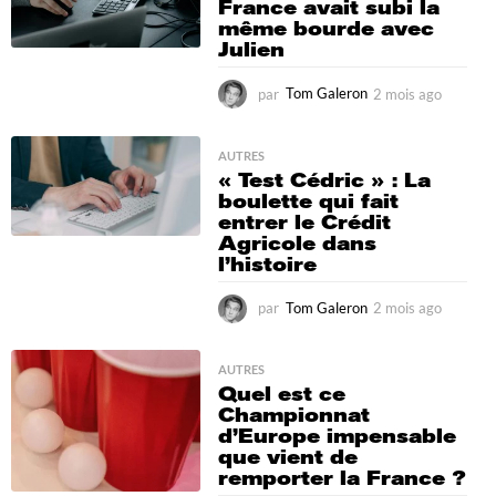
France avait subi la
g
même bourde avec
o
Julien
par
Tom Galeron
2 mois ago
2
m
o
i
AUTRES
« Test Cédric » : La
s
boulette qui fait
a
entrer le Crédit
g
Agricole dans
o
l’histoire
par
Tom Galeron
2 mois ago
2
m
o
i
AUTRES
Quel est ce
s
Championnat
a
d’Europe impensable
g
que vient de
o
remporter la France ?