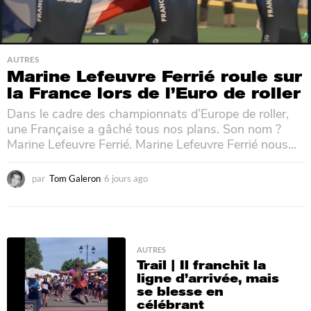
AUTRES
Marine Lefeuvre Ferrié roule sur
la France lors de l’Euro de roller
Dans le cadre des championnats d’Europe de roller,
une Française a gâché tous nos plans. Son nom ?
Marine Lefeuvre Ferrié. Marine Lefeuvre Ferrié nous...
par
Tom Galeron
6 jours ago
6
j
o
u
r
s
AUTRES
a
Trail | Il franchit la
g
ligne d’arrivée, mais
o
se blesse en
célébrant