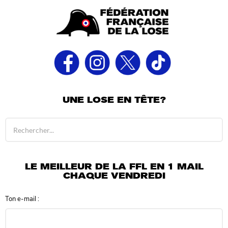
UNE LOSE EN TÊTE?
R
é
s
u
l
LE MEILLEUR DE LA FFL EN 1 MAIL
t
CHAQUE VENDREDI
a
t
Ton e-mail :
s
d
e