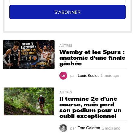
S'ABONNER
AUTRES
Wemby et les Spurs :
anatomie d’une finale
gâchée
par
Louis Roulet
1 mois ago
4
s
e
m
AUTRES
Il termine 2e d’une
a
course, mais perd
i
son podium pour un
n
oubli exceptionnel
e
s
a
par
Tom Galeron
1 mois ago
1
g
m