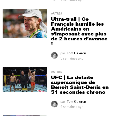
o
s
e
AUTRES
m
Ultra-trail | Ce
a
Français humilie les
i
Américains en
n
s’imposant avec plus
e
de 2 heures d’avance
s
!
a
g
par
Tom Galeron
o
3 semaines ago
3
s
e
AUTRES
m
UFC | La défaite
a
supersonique de
i
Benoît Saint-Denis en
n
51 secondes chrono
e
s
par
Tom Galeron
a
4 semaines ago
4
g
s
o