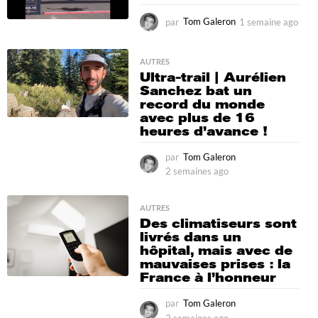
par
Tom Galeron
1 semaine ago
1
s
e
m
AUTRES
Ultra-trail | Aurélien
a
Sanchez bat un
i
record du monde
n
avec plus de 16
e
heures d’avance !
a
g
o
par
Tom Galeron
2 semaines ago
2
s
e
AUTRES
m
Des climatiseurs sont
a
livrés dans un
i
hôpital, mais avec de
n
mauvaises prises : la
e
France à l’honneur
s
a
par
Tom Galeron
g
2 semaines ago
2