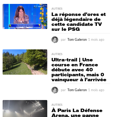
o
o
i
AUTRES
La réponse d’ores et
s
déjà légendaire de
a
cette candidate TV
g
sur le PSG
o
par
Tom Galeron
1 mois ago
1
m
o
i
AUTRES
Ultra-trail | Une
s
course en France
a
débute avec 40
g
participants, mais 0
o
vainqueur à l’arrivée
par
Tom Galeron
1 mois ago
1
m
o
i
AUTRES
À Paris La Défense
s
Arena, une panne
a