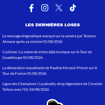
a
t
s
d
e
LES DERNIÈRES LOSES
r
e
c
Le message énigmatique marqué sur la caméra par Terence
h
Atmane après sa victoire
05/08/2026
e
r
Cyclisme | La scène de triche déjà iconique sur le Tour de
c
h
Guadeloupe
05/08/2026
e
p
La déclaration inquiétante de Pauline Ferrand-Prévot sur le
o
Tour de France
05/08/2026
u
r
Ligue des Champions | Le pénalty-drop légendaire de Corentin
:
Tolisso avec l’OL
04/08/2026