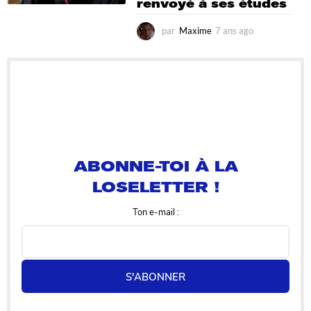
renvoyé à ses études
par
Maxime
7 ans ago
7
a
n
s
a
g
o
ABONNE-TOI À LA
LOSELETTER !
Ton e-mail :
S'ABONNER