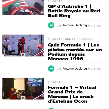
s
FORMULE 1
GP d’Autriche 1 |
a
Battle Royale au Red
g
Bull Ring
o
par
Antoine Declercq
6 ans ago
6
a
n
s
FORMULE 1
,
QUIZ F1
,
QUIZ SPORT
a
Quiz Formule 1 | Les
g
pilotes montés sur un
o
Podium depuis
Monaco 1996
par
Antoine Declercq
6 ans ago
6
a
n
s
FORMULE 1
Formule 1 – Virtual
a
Grand Prix de
g
Monaco | Le crash
o
d’Esteban Ocon