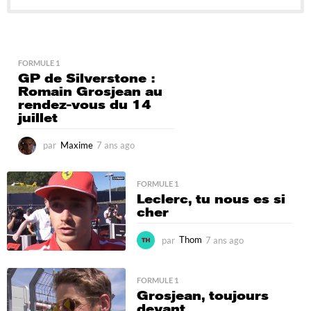
FORMULE 1
GP de Silverstone :
Romain Grosjean au
rendez-vous du 14
juillet
par
Maxime
7 ans ago
6
a
n
s
FORMULE 1
Leclerc, tu nous es si
a
cher
g
o
par
Thom
7 ans ago
7
a
n
s
FORMULE 1
a
Grosjean, toujours
g
devant