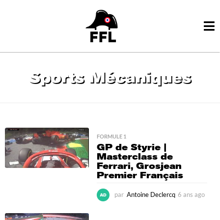
Sports Mécaniques
FORMULE 1
GP de Styrie |
Masterclass de
Ferrari, Grosjean
Premier Français
par
Antoine Declercq
6 ans ago
6
a
n