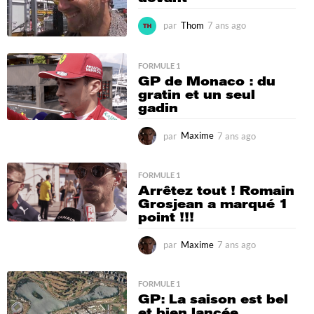
o
par
Thom
7 ans ago
7
a
n
s
FORMULE 1
a
GP de Monaco : du
g
gratin et un seul
o
gadin
par
Maxime
7 ans ago
7
a
n
s
FORMULE 1
Arrêtez tout ! Romain
a
Grosjean a marqué 1
g
point !!!
o
par
Maxime
7 ans ago
7
a
n
s
FORMULE 1
GP: La saison est bel
a
et bien lancée
g