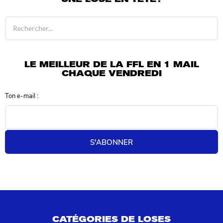
R
é
s
u
l
LE MEILLEUR DE LA FFL EN 1 MAIL
t
CHAQUE VENDREDI
a
t
Ton e-mail :
s
d
e
r
e
S'ABONNER
c
h
e
r
c
h
e
p
CATÉGORIES DE LOSES
o