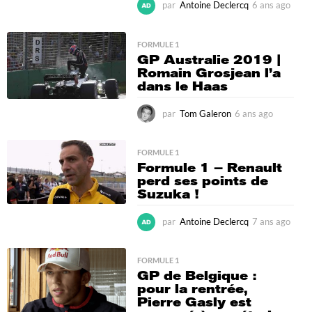
par
Antoine Declercq
6 ans ago
6
a
n
s
FORMULE 1
GP Australie 2019 |
a
Romain Grosjean l’a
g
dans le Haas
o
par
Tom Galeron
6 ans ago
3
a
n
s
FORMULE 1
Formule 1 – Renault
a
perd ses points de
g
Suzuka !
o
par
Antoine Declercq
7 ans ago
7
a
n
s
FORMULE 1
GP de Belgique :
a
pour la rentrée,
g
Pierre Gasly est
o