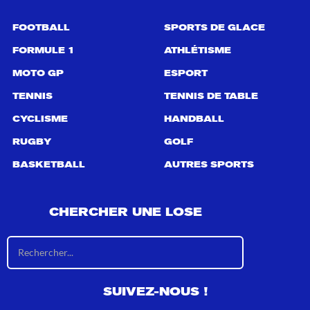
u
r
FOOTBALL
SPORTS DE GLACE
:
FORMULE 1
ATHLÉTISME
MOTO GP
ESPORT
TENNIS
TENNIS DE TABLE
CYCLISME
HANDBALL
RUGBY
GOLF
BASKETBALL
AUTRES SPORTS
CHERCHER UNE LOSE
R
é
s
u
SUIVEZ-NOUS !
l
t