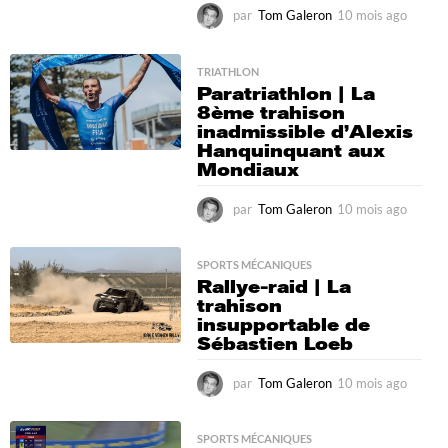
par
Tom Galeron
10 mois ago
4
m
o
i
TRIATHLON
Paratriathlon | La
s
8ème trahison
a
inadmissible d’Alexis
g
Hanquinquant aux
o
Mondiaux
par
Tom Galeron
10 mois ago
6
m
o
i
SPORTS MÉCANIQUES
Rallye-raid | La
s
trahison
a
insupportable de
g
Sébastien Loeb
o
par
Tom Galeron
10 mois ago
6
m
o
i
SPORTS MÉCANIQUES