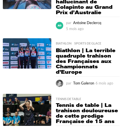
hallucinant de
Colapinto au Grand
Prix d’Australie
par
Antoine Declercq
5 mois ago
4
m
o
BIATHLON
,
SPORTS DE GLACE
i
Biathlon | La terrible
s
quadruple trahison
a
des Françaises aux
g
Championnats
o
d’Europe
par
Tom Galeron
6 mois ago
6
m
o
i
TENNIS DE TABLE
Tennis de table | La
s
trahison douloureuse
a
de cette prodige
g
Française de 15 ans
o