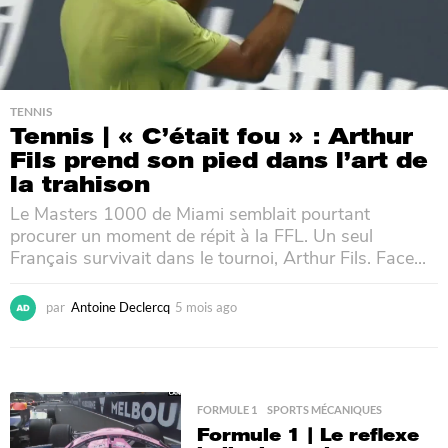
TENNIS
Tennis | « C’était fou » : Arthur
Fils prend son pied dans l’art de
la trahison
Le Masters 1000 de Miami semblait pourtant
procurer un moment de répit à la FFL. Un seul
Français survivait dans le tournoi, Arthur Fils. Face...
par
Antoine Declercq
5 mois ago
4
m
o
i
s
a
FORMULE 1
,
SPORTS MÉCANIQUES
g
Formule 1 | Le reflexe
o