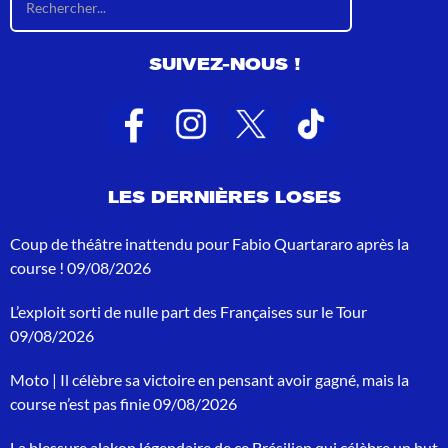
é
s
u
SUIVEZ-NOUS !
l
t
a
t
s
d
e
LES DERNIÈRES LOSES
r
e
c
Coup de théâtre inattendu pour Fabio Quartararo après la
h
course !
09/08/2026
e
r
L’exploit sorti de nulle part des Françaises sur le Tour
c
h
09/08/2026
e
p
Moto | Il célèbre sa victoire en pensant avoir gagné, mais la
o
course n’est pas finie
09/08/2026
u
r
La blessure alakon légendaire de ce Brésilien qui célèbre un but
: