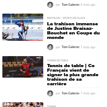
par
Tom Galeron
6 mois ago
6
m
o
i
BIATHLON
,
SPORTS DE GLACE
s
La trahison immense
a
de Justine Braisaz-
g
Bouchet en Coupe du
o
monde
par
Tom Galeron
7 mois ago
6
m
o
i
TENNIS DE TABLE
Tennis de table | Ce
s
Français vient de
a
signer la plus grande
g
trahison de sa
o
carrière
par
Tom Galeron
7 mois ago
6
m
o
i
TENNIS