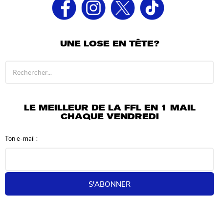
UNE LOSE EN TÊTE?
R
é
s
u
l
LE MEILLEUR DE LA FFL EN 1 MAIL
t
CHAQUE VENDREDI
a
t
Ton e-mail :
s
d
e
r
e
S'ABONNER
c
h
e
r