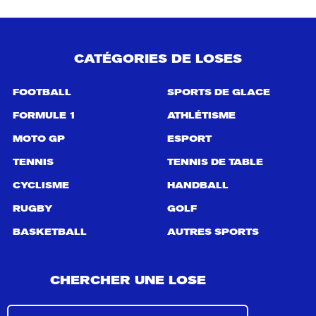
c
h
e
p
CATÉGORIES DE LOSES
o
u
r
FOOTBALL
SPORTS DE GLACE
:
FORMULE 1
ATHLÉTISME
MOTO GP
ESPORT
TENNIS
TENNIS DE TABLE
CYCLISME
HANDBALL
RUGBY
GOLF
BASKETBALL
AUTRES SPORTS
CHERCHER UNE LOSE
R