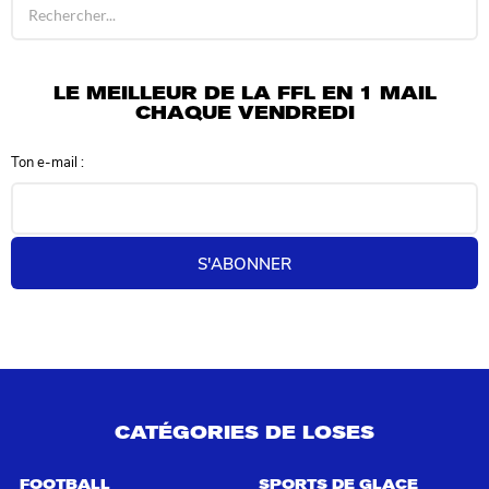
é
s
u
l
LE MEILLEUR DE LA FFL EN 1 MAIL
t
CHAQUE VENDREDI
a
t
Ton e-mail :
s
d
e
r
e
S'ABONNER
c
h
e
r
c
h
e
p
CATÉGORIES DE LOSES
o
u
r
FOOTBALL
SPORTS DE GLACE