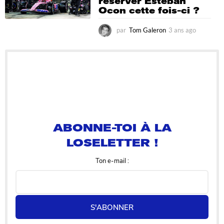
réserver Esteban
o
Ocon cette fois-ci ?
par
Tom Galeron
3 ans ago
3
a
n
s
a
g
o
ABONNE-TOI À LA
LOSELETTER !
Ton e-mail :
S'ABONNER