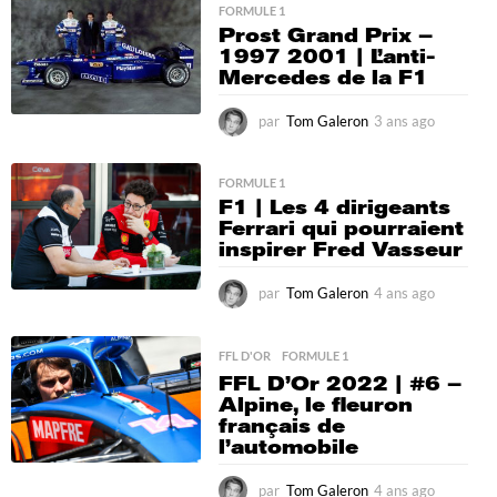
a
FORMULE 1
Prost Grand Prix –
g
1997 2001 | L’anti-
o
Mercedes de la F1
par
Tom Galeron
3 ans ago
3
a
n
s
FORMULE 1
F1 | Les 4 dirigeants
a
Ferrari qui pourraient
g
inspirer Fred Vasseur
o
par
Tom Galeron
4 ans ago
4
a
n
s
FFL D'OR
,
FORMULE 1
a
FFL D’Or 2022 | #6 –
g
Alpine, le fleuron
o
français de
l’automobile
par
Tom Galeron
4 ans ago
4