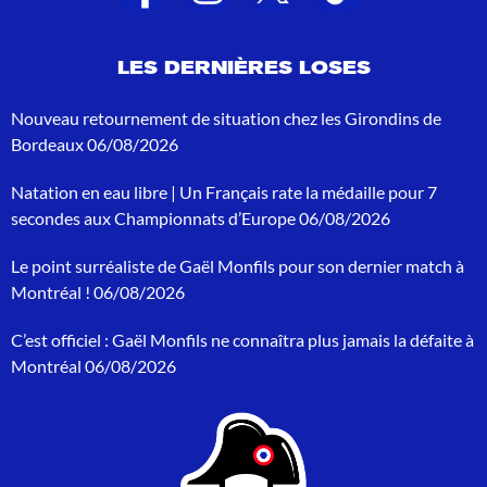
s
d
e
LES DERNIÈRES LOSES
r
e
c
Nouveau retournement de situation chez les Girondins de
h
Bordeaux
06/08/2026
e
r
Natation en eau libre | Un Français rate la médaille pour 7
c
h
secondes aux Championnats d’Europe
06/08/2026
e
p
Le point surréaliste de Gaël Monfils pour son dernier match à
o
Montréal !
06/08/2026
u
r
C’est officiel : Gaël Monfils ne connaîtra plus jamais la défaite à
:
Montréal
06/08/2026