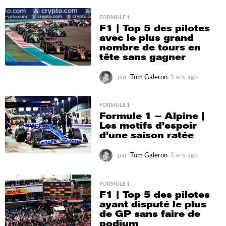
n
s
FORMULE 1
F1 | Top 5 des pilotes
a
avec le plus grand
g
nombre de tours en
o
tête sans gagner
par
Tom Galeron
3 ans ago
3
a
n
s
FORMULE 1
Formule 1 – Alpine |
a
Les motifs d’espoir
g
d’une saison ratée
o
par
Tom Galeron
3 ans ago
3
a
n
s
FORMULE 1
F1 | Top 5 des pilotes
a
ayant disputé le plus
g
de GP sans faire de
o
podium