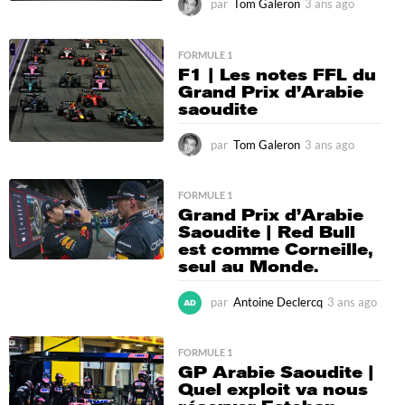
par
Tom Galeron
3 ans ago
3
a
n
s
FORMULE 1
F1 | Les notes FFL du
a
Grand Prix d’Arabie
g
saoudite
o
par
Tom Galeron
3 ans ago
3
a
n
s
FORMULE 1
Grand Prix d’Arabie
a
Saoudite | Red Bull
g
est comme Corneille,
o
seul au Monde.
par
Antoine Declercq
3 ans ago
3
a
n
s
FORMULE 1
GP Arabie Saoudite |
a
Quel exploit va nous
g