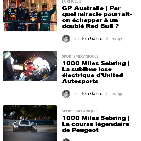
s
FORMULE 1
GP Australie | Par
a
quel miracle pourrait-
g
on échapper à un
o
doublé Red Bull ?
par
Tom Galeron
3 ans ago
3
a
n
s
SPORTS MÉCANIQUES
1000 Miles Sebring |
a
La sublime lose
g
électrique d’United
o
Autosports
par
Tom Galeron
3 ans ago
3
a
n
s
SPORTS MÉCANIQUES
1000 Miles Sebring |
a
La course légendaire
g
de Peugeot
o