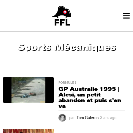
Sports Mécaniques
FORMULE 1
GP Australie 1995 |
Alesi, un petit
abandon et puis s’en
va
par
Tom Galeron
3 ans ago
3
a
n