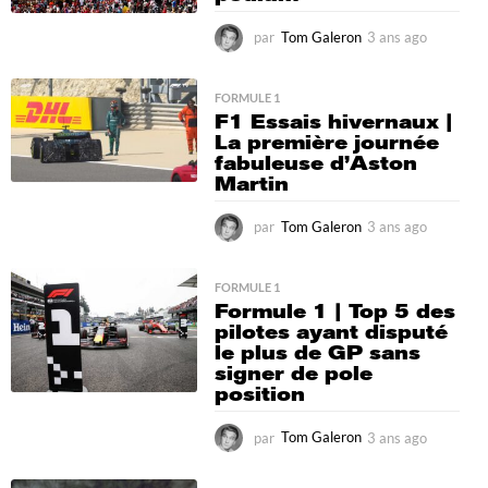
par
Tom Galeron
3 ans ago
1
a
n
a
FORMULE 1
F1 Essais hivernaux |
g
La première journée
o
fabuleuse d’Aston
Martin
par
Tom Galeron
3 ans ago
3
a
n
s
FORMULE 1
Formule 1 | Top 5 des
a
pilotes ayant disputé
g
le plus de GP sans
o
signer de pole
position
par
Tom Galeron
3 ans ago
1
a
n