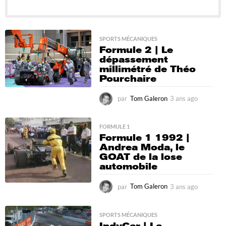
SPORTS MÉCANIQUES
Formule 2 | Le
dépassement
millimétré de Théo
Pourchaire
par
Tom Galeron
3 ans ago
3
a
n
s
FORMULE 1
Formule 1 1992 |
a
Andrea Moda, le
g
GOAT de la lose
o
automobile
par
Tom Galeron
3 ans ago
3
a
n
s
SPORTS MÉCANIQUES
IndyCar | La
a