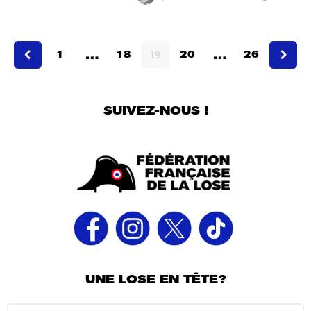
a
n
s
…
…
a
1
18
19
20
26
g
o
SUIVEZ-NOUS !
UNE LOSE EN TÊTE?
R