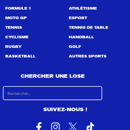
:
FORMULE 1
ATHLÉTISME
MOTO GP
ESPORT
TENNIS
TENNIS DE TABLE
CYCLISME
HANDBALL
RUGBY
GOLF
BASKETBALL
AUTRES SPORTS
CHERCHER UNE LOSE
R
é
s
u
SUIVEZ-NOUS !
l
t
a
t