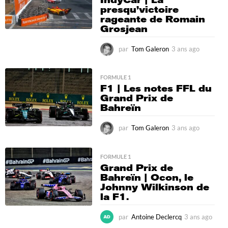
presqu’victoire
g
rageante de Romain
o
Grosjean
par
Tom Galeron
3 ans ago
3
a
n
s
FORMULE 1
F1 | Les notes FFL du
a
Grand Prix de
g
Bahreïn
o
par
Tom Galeron
3 ans ago
3
a
n
s
FORMULE 1
Grand Prix de
a
Bahreïn | Ocon, le
g
Johnny Wilkinson de
o
la F1.
par
Antoine Declercq
3 ans ago
3
a