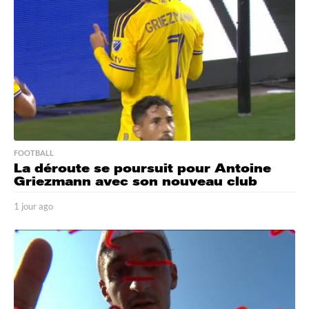
FOOTBALL
La déroute se poursuit pour Antoine
Griezmann avec son nouveau club
1 jour ago
1
j
o
u
r
a
g
o