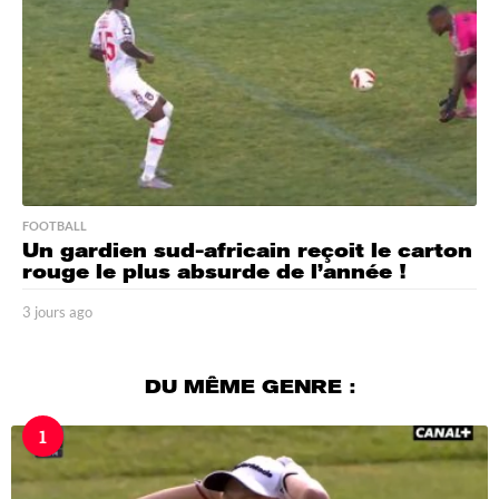
FOOTBALL
Un gardien sud-africain reçoit le carton
rouge le plus absurde de l’année !
3 jours ago
3
j
o
u
DU MÊME GENRE :
r
s
1
a
g
o