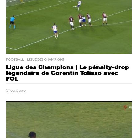
FOOTBALL
,
LIGUE DES CHAMPIONS
Ligue des Champions | Le pénalty-drop
légendaire de Corentin Tolisso avec
l’OL
3 jours ago
3
j
o
u
r
s
a
g
o