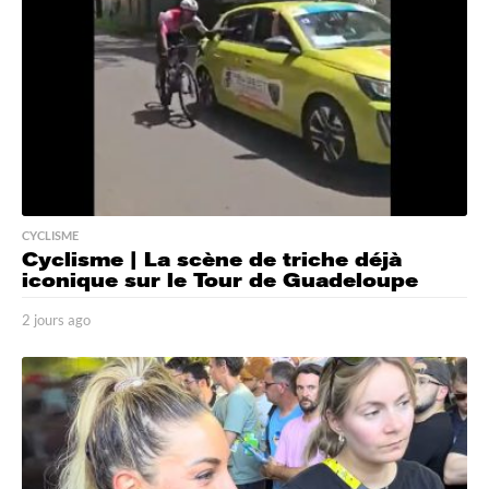
o
CYCLISME
Cyclisme | La scène de triche déjà
iconique sur le Tour de Guadeloupe
2 jours ago
2
j
o
u
r
s
a
g
o