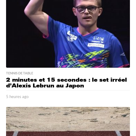
TENNIS DE TABLE
2 minutes et 15 secondes : le set irréel
d’Alexis Lebrun au Japon
5 heures ago
5
h
e
u
r
e
s