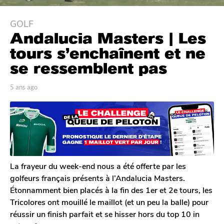
GOLF
5
Andalucia Masters | Les
a
n
tours s’enchaînent et ne
s
se ressemblent pas
a
g
p
5 ans ago
5
o
a
a
r
n
5
J
s
a
o
a
n
n
g
a
s
o
s
a
La frayeur du week-end nous a été offerte par les
g
golfeurs français présents à l’Andalucia Masters.
o
Étonnamment bien placés à la fin des 1er et 2e tours, les
Tricolores ont mouillé le maillot (et un peu la balle) pour
réussir un finish parfait et se hisser hors du top 10 in