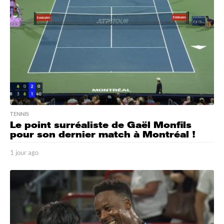
o
TENNIS
Le point surréaliste de Gaël Monfils
pour son dernier match à Montréal !
1 jour ago
1
j
o
u
r
a
g
o