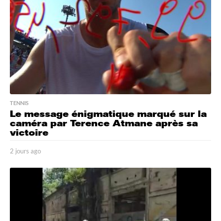
TENNIS
Le message énigmatique marqué sur la
caméra par Terence Atmane après sa
victoire
2 jours ago
2
j
o
u
r
s
a
g