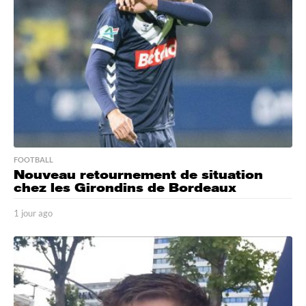
s
a
g
o
FOOTBALL
Nouveau retournement de situation
chez les Girondins de Bordeaux
1 jour ago
1
j
o
u
r
a
g
o