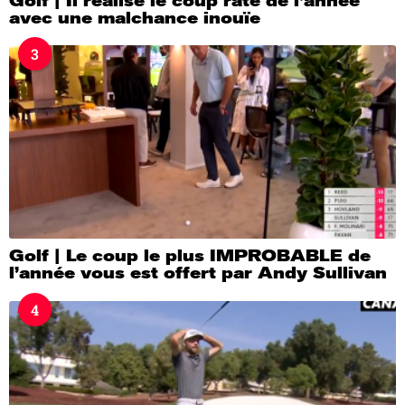
Golf | Il réalise le coup raté de l’année
avec une malchance inouïe
3
Golf | Le coup le plus IMPROBABLE de
l’année vous est offert par Andy Sullivan
4