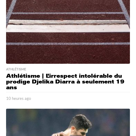
a
g
o
ATHLÉTISME
Athlétisme | L’irrespect intolérable du
prodige Djelika Diarra à seulement 19
ans
10 heures ago
1
0
h
e
u
r
e