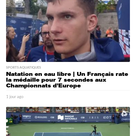
SPORTS AQUATIQUES
Natation en eau libre | Un Français rate
la médaille pour 7 secondes aux
Championnats d’Europe
1 jour ago
1
j
o
u
r
a
g