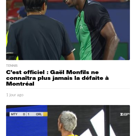
TENNIS
C’est officiel : Gaël Monfils ne
connaîtra plus jamais la défaite à
Montréal
1 jour ago
1
j
o
u
r
a
g
o