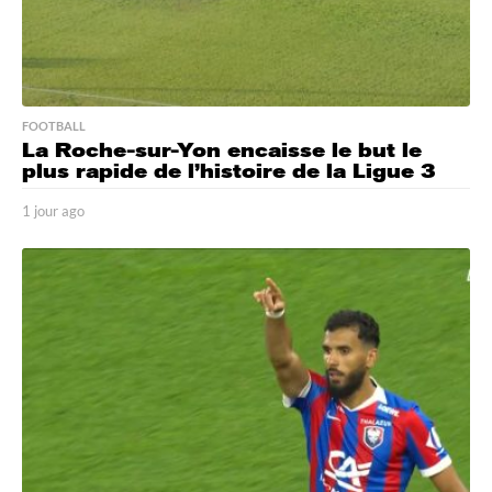
FOOTBALL
La Roche-sur-Yon encaisse le but le
plus rapide de l’histoire de la Ligue 3
1 jour ago
1
j
o
u
r
a
g
o