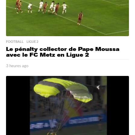
FOOTBALL
,
LIGUE 2
Le pénalty collector de Pape Moussa
avec le FC Metz en Ligue 2
3 heures ago
3
h
e
u
r
e
s
a
g
o