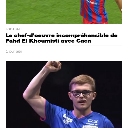
FOOTBALL
Le chef-d’oeuvre incompréhensible de
Fahd El Khoumisti avec Caen
1 jour ago
1
j
o
u
r
a
g
o