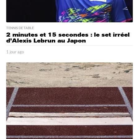
TENNIS DE TABLE
2 minutes et 15 secondes : le set irréel
d’Alexis Lebrun au Japon
1 jour ago
1
j
o
u
r
a
g
o