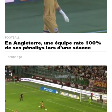
FOOTBALL
En Angleterre, une équipe rate 100%
de ses pénaltys lors d’une séance
1 heure ago
1
h
e
u
r
e
a
g
o