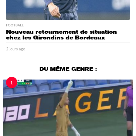
FOOTBALL
Nouveau retournement de situation
chez les Girondins de Bordeaux
2 jours ago
2
j
o
u
DU MÊME GENRE :
r
s
1
a
g
o