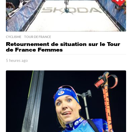
CYCLISME
,
TOUR DE FRANCE
Retournement de situation sur le Tour
de France Femmes
5 heures ago
5
h
e
u
r
e
s
a
g
o