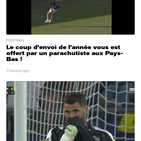
FOOTBALL
Le coup d’envoi de l’année vous est
offert par un parachutiste aux Pays-
Bas !
3 heures ago
3
h
e
u
r
e
s
a
g
o