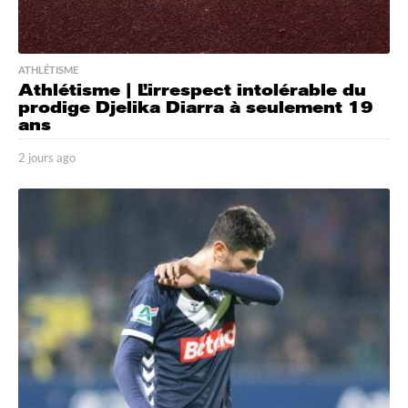
ATHLÉTISME
Athlétisme | L’irrespect intolérable du
prodige Djelika Diarra à seulement 19
ans
2 jours ago
2
j
o
u
r
s
a
g
o