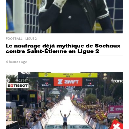
FOOTBALL
,
LIGUE 2
Le naufrage déjà mythique de Sochaux
contre Saint-Étienne en Ligue 2
4 heures ago
4
h
e
u
r
e
s
a
g
o