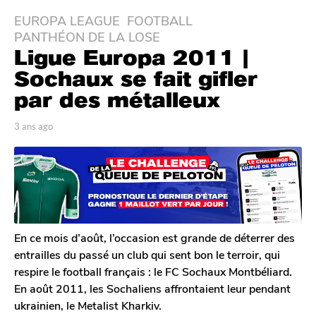
EUROPA LEAGUE
,
FOOTBALL
,
3
PANTHÉON DE LA LOSE
a
Ligue Europa 2011 |
n
s
Sochaux se fait gifler
a
par des métalleux
g
o
p
3 ans ago
3
a
3
a
r
n
a
J
s
n
o
a
s
n
g
a
o
a
s
g
En ce mois d’août, l’occasion est grande de déterrer des
o
entrailles du passé un club qui sent bon le terroir, qui
respire le football français : le FC Sochaux Montbéliard.
En août 2011, les Sochaliens affrontaient leur pendant
ukrainien, le Metalist Kharkiv.