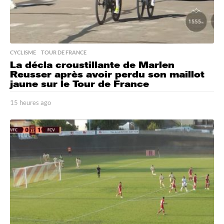
CYCLISME
,
TOUR DE FRANCE
La décla croustillante de Marlen
Reusser après avoir perdu son maillot
jaune sur le Tour de France
15 heures ago
1
5
h
e
u
r
e
s
a
g
o