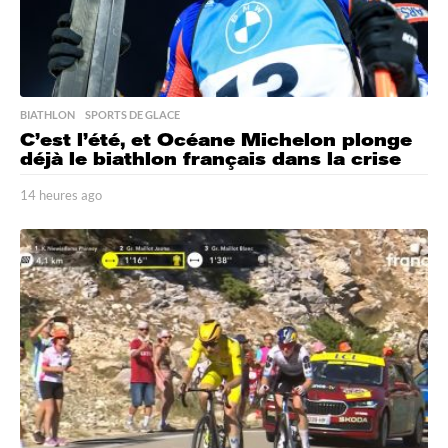
BIATHLON
,
SPORTS DE GLACE
C’est l’été, et Océane Michelon plonge
déjà le biathlon français dans la crise
14 heures ago
1
4
h
e
u
r
e
s
a
g
o