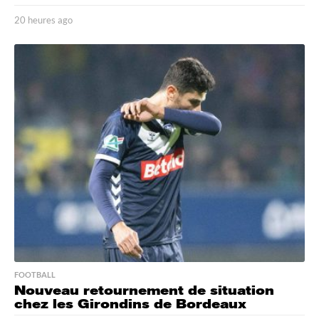
20 heures ago
2
0
h
e
u
r
e
s
a
g
o
FOOTBALL
Nouveau retournement de situation
chez les Girondins de Bordeaux