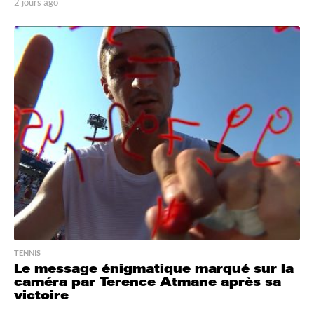
2 jours ago
2
j
o
u
r
s
a
g
o
TENNIS
Le message énigmatique marqué sur la
caméra par Terence Atmane après sa
victoire