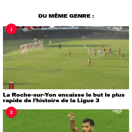
j
o
u
DU MÊME GENRE :
r
s
1
a
g
o
La Roche-sur-Yon encaisse le but le plus
rapide de l’histoire de la Ligue 3
2