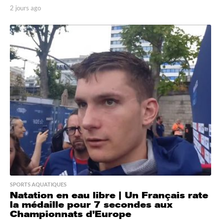
2 jours ago
2
j
o
u
r
s
a
g
o
SPORTS AQUATIQUES
Natation en eau libre | Un Français rate
la médaille pour 7 secondes aux
Championnats d’Europe