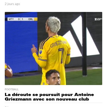
2 jours ago
2
j
o
u
r
s
a
g
o
FOOTBALL
La déroute se poursuit pour Antoine
Griezmann avec son nouveau club