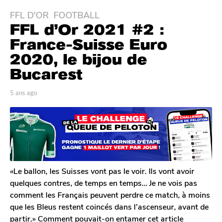
FFL D'OR
,
FOOTBALL
5
FFL d’Or 2021 #2 :
a
n
France-Suisse Euro
s
2020, le bijou de
a
Bucarest
g
o
p
5 ans ago
5
5
a
a
a
r
n
L
s
n
o
a
s
u
g
a
i
o
g
s
R
o
«Le ballon, les Suisses vont pas le voir. Ils vont avoir
o
quelques contres, de temps en temps… Je ne vois pas
u
comment les Français peuvent perdre ce match, à moins
l
que les Bleus restent coincés dans l’ascenseur, avant de
e
t
partir.» Comment pouvait-on entamer cet article