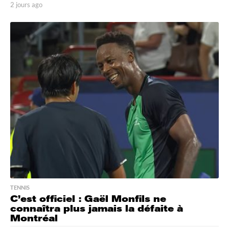
2 jours ago
2
j
o
u
r
s
a
g
o
TENNIS
C’est officiel : Gaël Monfils ne
connaîtra plus jamais la défaite à
Montréal