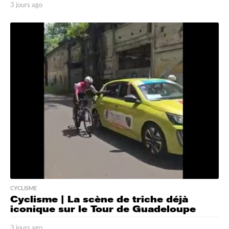
3 jours ago
3
j
o
u
r
s
a
g
o
CYCLISME
Cyclisme | La scène de triche déjà
iconique sur le Tour de Guadeloupe
3 jours ago
3