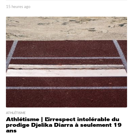
15 heures ago
1
5
h
e
u
r
e
s
a
g
o
ATHLÉTISME
Athlétisme | L’irrespect intolérable du
prodige Djelika Diarra à seulement 19
ans