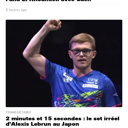
8 heures ago
8
h
e
u
r
e
s
a
g
o
TENNIS DE TABLE
2 minutes et 15 secondes : le set irréel
d’Alexis Lebrun au Japon