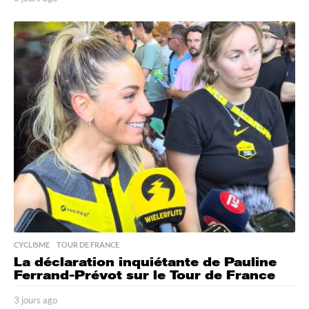
j
o
u
r
s
a
g
o
CYCLISME
,
TOUR DE FRANCE
La déclaration inquiétante de Pauline
Ferrand-Prévot sur le Tour de France
3 jours ago
3