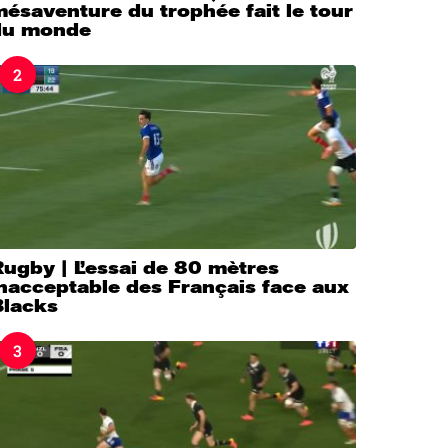
ésaventure du trophée fait le tour
du monde
2
ugby | L’essai de 80 mètres
nacceptable des Français face aux
Blacks
3