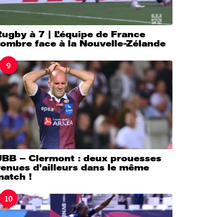
ugby à 7 | L’équipe de France
sombre face à la Nouvelle-Zélande
9
UBB – Clermont : deux prouesses
enues d’ailleurs dans le même
match !
10