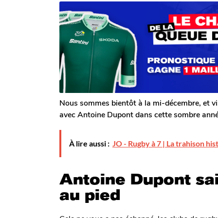
r
n
n
T
s
s
o
a
m
a
g
G
o
g
a
o
l
e
r
o
n
Nous sommes bientôt à la mi-décembre, et vi
avec Antoine Dupont dans cette sombre anné
À lire aussi :
JO - Rugby à 7 | La trahison hi
Antoine Dupont sai
au pied