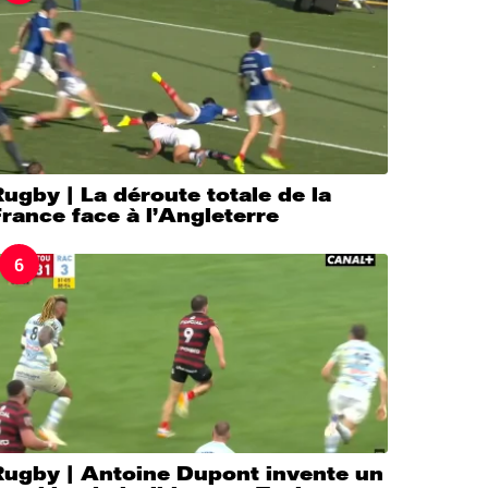
ugby | La déroute totale de la
rance face à l’Angleterre
6
Rugby | Antoine Dupont invente un