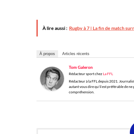
À lire aussi :
Rugby à 7 | La fin de match surré
À propos
Articles récents
Tom Galeron
Rédacteur sport
chez
La FFL
Rédacteur à la FFL depuis 2021. Journaliste 
autant vous dire qu'il est préférable de n
compréhension.