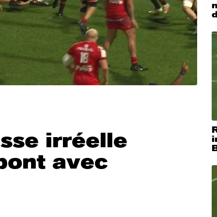
m
R
sse irréelle
i
pont avec