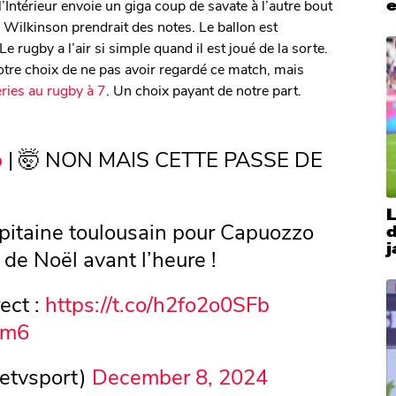
e
 l’Intérieur envoie un giga coup de savate à l’autre bout
 Wilkinson prendrait des notes. Le ballon est
e rugby a l’air si simple quand il est joué de la sorte.
otre choix de ne pas avoir regardé ce match, mais
eries au rugby à 7
. Un choix payant de notre part.
p
| 🤯 NON MAIS CETTE PASSE DE
apitaine toulousain pour Capuozzo
j
de Noël avant l’heure !
ect :
https://t.co/h2fo2o0SFb
jm6
etvsport)
December 8, 2024