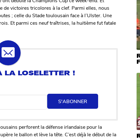
by ont débuté la Champions Cup ce week-end. Et
e victoires tricolores à la clef. Parmi elles, nous
outes ; celle du Stade toulousain face à l’Ulster. Une
is. Et parmi ces neuf traîtrises, la huitième fut fatale
R
F
S'ABONNER
usains perforent la défense irlandaise pour la
re le ballon et lève la tête. C’est déjà le début de la