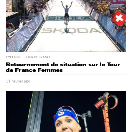
g
o
CYCLISME
,
TOUR DE FRANCE
Retournement de situation sur le Tour
de France Femmes
11 heures ago
1
1
h
e
u
r
e
s
a
g