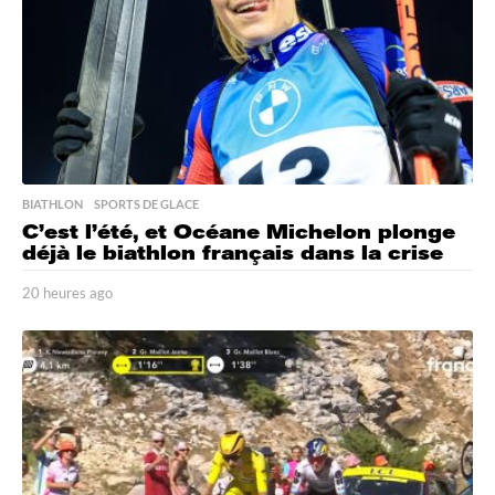
o
BIATHLON
,
SPORTS DE GLACE
C’est l’été, et Océane Michelon plonge
déjà le biathlon français dans la crise
20 heures ago
2
0
h
e
u
r
e
s
a
g