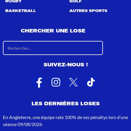
RUGBY
GOLF
BASKETBALL
AUTRES SPORTS
CHERCHER UNE LOSE
R
é
s
u
SUIVEZ-NOUS !
l
t
a
t
s
d
e
LES DERNIÈRES LOSES
r
e
c
En Angleterre, une équipe rate 100% de ses pénaltys lors d’une
h
séance
09/08/2026
e