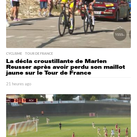
o
CYCLISME
,
TOUR DE FRANCE
La décla croustillante de Marlen
Reusser après avoir perdu son maillot
jaune sur le Tour de France
21 heures ago
2
1
h
e
u
r
e
s
a
g