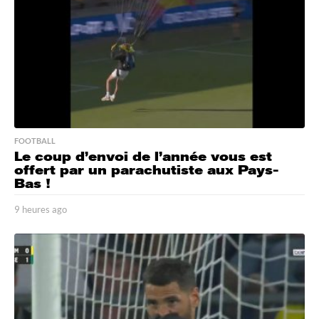
o
FOOTBALL
Le coup d’envoi de l’année vous est
offert par un parachutiste aux Pays-
Bas !
9 heures ago
9
h
e
u
r
e
s
a
g