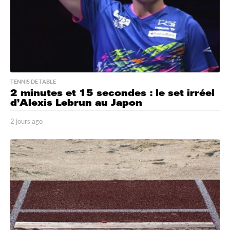
TENNIS DE TABLE
2 minutes et 15 secondes : le set irréel
d’Alexis Lebrun au Japon
2 jours ago
2
j
o
u
r
s
a
g
o