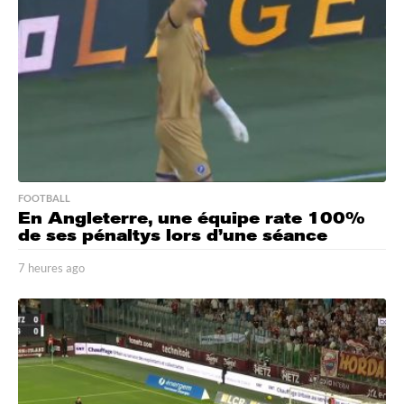
FOOTBALL
En Angleterre, une équipe rate 100%
de ses pénaltys lors d’une séance
7 heures ago
7
h
e
u
r
e
s
a