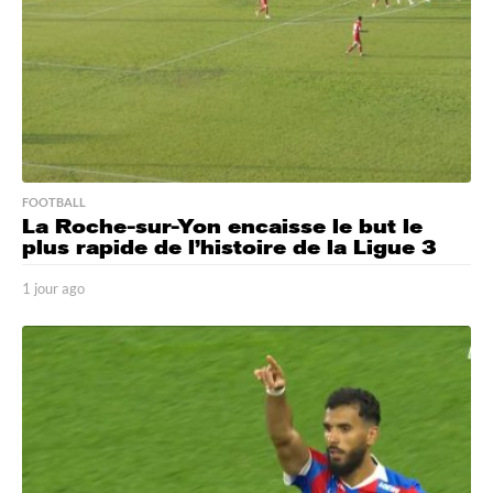
o
FOOTBALL
La Roche-sur-Yon encaisse le but le
plus rapide de l’histoire de la Ligue 3
1 jour ago
1
j
o
u
r
a
g
o