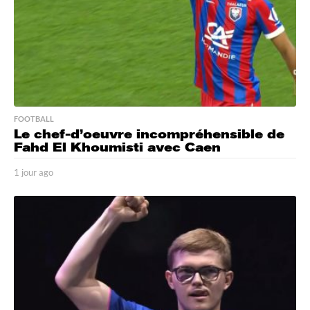
FOOTBALL
Le chef-d’oeuvre incompréhensible de
Fahd El Khoumisti avec Caen
1 jour ago
1
j
o
u
r
a
g
o