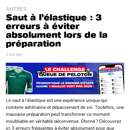
AUTRES
2
Saut à l’élastique : 3
a
n
erreurs à éviter
s
absolument lors de la
a
préparation
g
o
p
2 ans ago
2
2
a
a
a
r
n
L
s
n
o
a
s
u
g
a
i
o
g
s
R
o
Le saut à l’élastique est une expérience unique qui
o
combine adrénaline et dépassement de soi. Toutefois, une
u
mauvaise préparation peut transformer ce moment
l
inoubliable en véritable déconvenue. Étonné ? Découvrez
e
t
ici 3 erreurs fréquentes à éviter absolument pour que