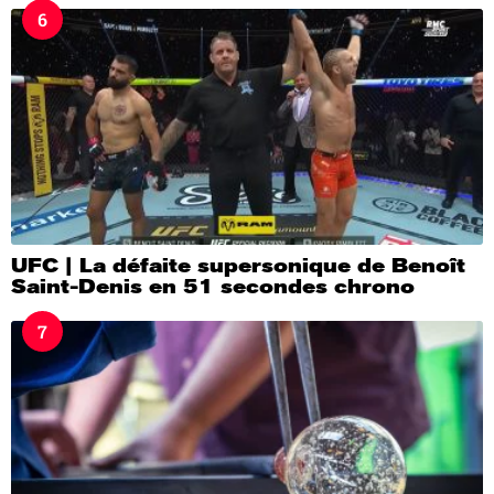
6
UFC | La défaite supersonique de Benoît
Saint-Denis en 51 secondes chrono
7