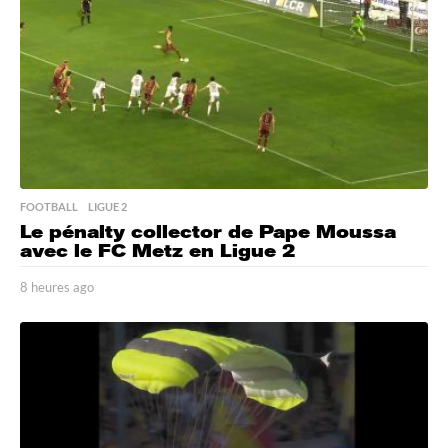
g
o
FOOTBALL
,
LIGUE 2
Le pénalty collector de Pape Moussa
avec le FC Metz en Ligue 2
8 heures ago
8
h
e
u
r
e
s
a
g