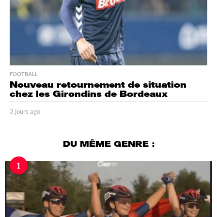
FOOTBALL
Nouveau retournement de situation
chez les Girondins de Bordeaux
3 jours ago
3
j
o
u
DU MÊME GENRE :
r
s
1
a
g
o