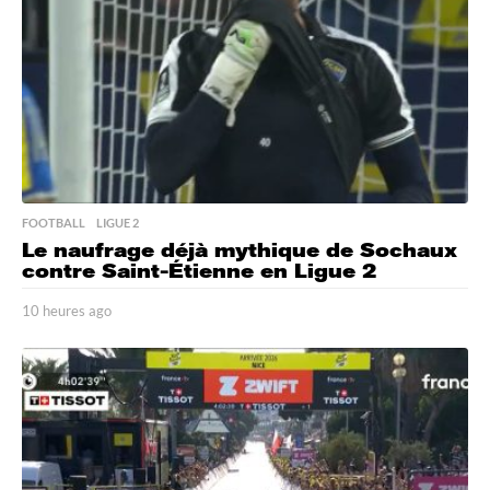
o
FOOTBALL
,
LIGUE 2
Le naufrage déjà mythique de Sochaux
contre Saint-Étienne en Ligue 2
10 heures ago
1
0
h
e
u
r
e
s
a