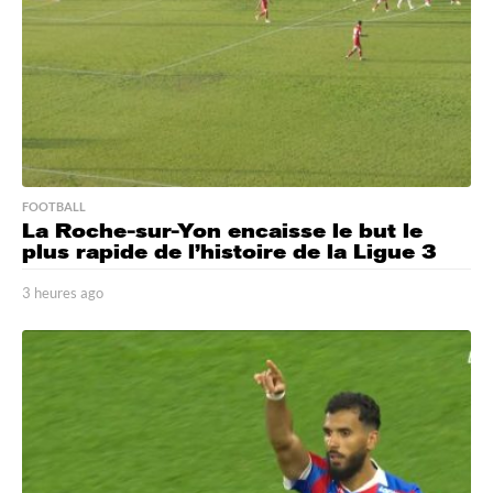
FOOTBALL
La Roche-sur-Yon encaisse le but le
plus rapide de l’histoire de la Ligue 3
3 heures ago
3
h
e
u
r
e
s
a
g
o