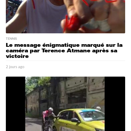
TENNIS
Le message énigmatique marqué sur la
caméra par Terence Atmane après sa
victoire
2 jours ago
3
j
o
u
r
s
a
g
o