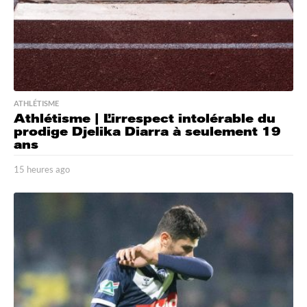
ATHLÉTISME
Athlétisme | L’irrespect intolérable du
prodige Djelika Diarra à seulement 19
ans
15 heures ago
1
5
h
e
u
r
e
s
a
g
o