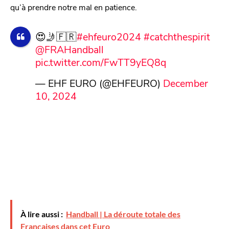
qu’à prendre notre mal en patience.
😍🤳🇫🇷
#ehfeuro2024
#catchthespirit
@FRAHandball
pic.twitter.com/FwTT9yEQ8q
— EHF EURO (@EHFEURO)
December
10, 2024
À lire aussi :
Handball | La déroute totale des
Françaises dans cet Euro