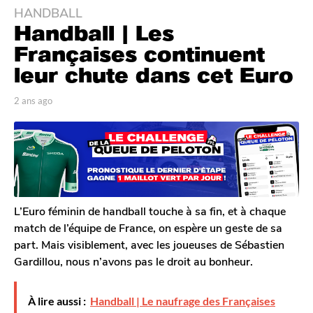
HANDBALL
2
Handball | Les
a
n
Françaises continuent
s
leur chute dans cet Euro
a
g
p
2 ans ago
2
o
a
a
r
n
2
T
s
a
o
a
n
m
g
G
s
o
a
a
l
L’Euro féminin de handball touche à sa fin, et à chaque
g
e
match de l’équipe de France, on espère un geste de sa
o
r
part. Mais visiblement, avec les joueuses de Sébastien
o
Gardillou, nous n’avons pas le droit au bonheur.
n
À lire aussi :
Handball | Le naufrage des Françaises