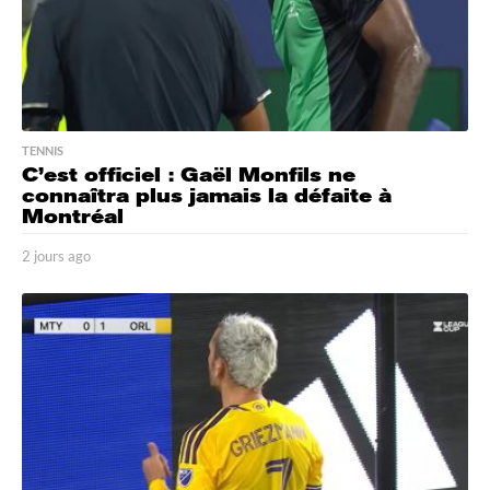
TENNIS
C’est officiel : Gaël Monfils ne
connaîtra plus jamais la défaite à
Montréal
2 jours ago
2
j
o
u
r
s
a
g
o