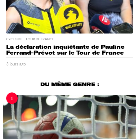
CYCLISME
,
TOUR DE FRANCE
La déclaration inquiétante de Pauline
Ferrand-Prévot sur le Tour de France
3 jours ago
3
j
o
u
DU MÊME GENRE :
r
s
1
a
g
o