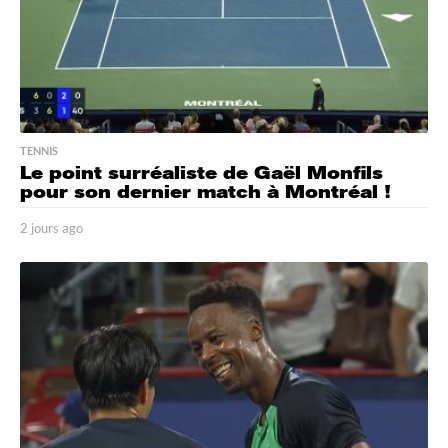
TENNIS
Le point surréaliste de Gaël Monfils
pour son dernier match à Montréal !
2 jours ago
2
j
o
u
r
s
a
g
o