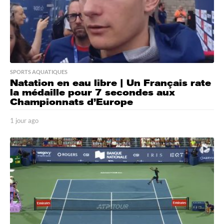
SPORTS AQUATIQUES
Natation en eau libre | Un Français rate
la médaille pour 7 secondes aux
Championnats d’Europe
1 jour ago
1
j
o
u
r
a
g
o