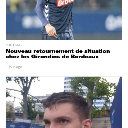
FOOTBALL
Nouveau retournement de situation
chez les Girondins de Bordeaux
1 jour ago
1
j
o
u
r
a
g
o