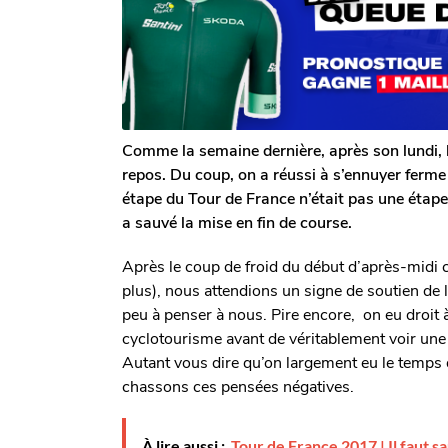
n
n
g
a
o
s
s
a
g
o
Comme la semaine dernière, après son lundi, 
repos. Du coup, on a réussi à s’ennuyer ferm
étape du Tour de France n’était pas une étap
a sauvé la mise en fin de course.
Après le coup de froid du début d’après-midi 
plus), nous attendions un signe de soutien de la
peu à penser à nous. Pire encore, on eu droit 
cyclotourisme avant de véritablement voir une
Autant vous dire qu’on largement eu le temps d
chassons ces pensées négatives.
À lire aussi :
Tour de France 2017 | Il faut 