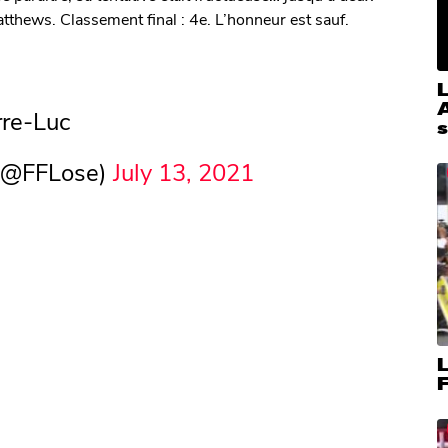
Matthews. Classement final : 4e. L’honneur est sauf.
A
rre-Luc
s
 (@FFLose)
July 13, 2021
L