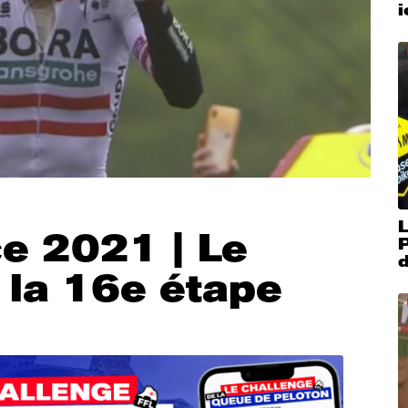
L
e 2021 | Le
P
 la 16e étape