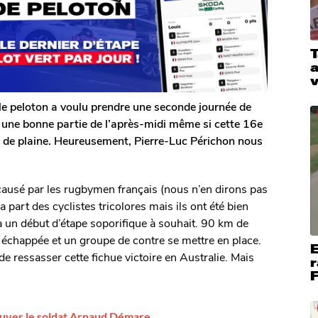
T
a
le peloton a voulu prendre une seconde journée de
e une bonne partie de l’après-midi même si cette 16e
e de plaine. Heureusement, Pierre-Luc Périchon nous
causé par les rugbymen français (nous n’en dirons pas
 part des cyclistes tricolores mais ils ont été bien
à un début d’étape soporifique à souhait. 90 km de
 échappée et un groupe de contre se mettre en place.
E
e ressasser cette fichue victoire en Australie. Mais
r
F
sauver le soldat Arnaud Démare