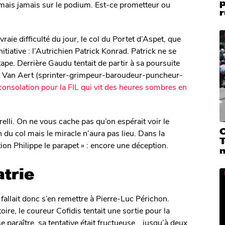
 mais jamais sur le podium. Est-ce prometteur ou
r
vraie difficulté du jour, le col du Portet d’Aspet, que
tiative : l’Autrichien Patrick Konrad. Patrick ne se
’étape. Derrière Gaudu tentait de partir à sa poursuite
uait Van Aert (sprinter-grimpeur-baroudeur-puncheur-
consolation pour la FIL qui vit des heures sombres en
lli. On ne vous cache pas qu’on espérait voir le
C
in du col mais le miracle n’aura pas lieu. Dans la
T
ion Philippe le parapet » : encore une déception.
atrie
 fallait donc s’en remettre à Pierre-Luc Périchon.
toire, le coureur Cofidis tentait une sortie pour la
 paraître, sa tentative était fructueuse… jusqu’à deux