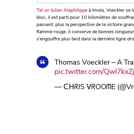
Tel un Julian Alaphilippe
à Imola, Voeckler se 
bloc, il est parti pour 10 kilomètres de souffra
passent, plus la perspective de la victoire gr
flamme rouge, il conserve de bonnes longueurs
s’engouffre plus tard dans la dernière ligne dr
Thomas Voeckler – A Tra
pic.twitter.com/Qwl7kxZ
— ᑕᕼᖇIS ᐯᖇOOᗰE (@Vr