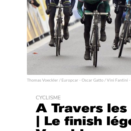
Thomas Voeckler / Europcar - Oscar Gatto / Vini Fantini -
CYCLISME
3
A Travers les
a
n
| Le finish lé
s
a