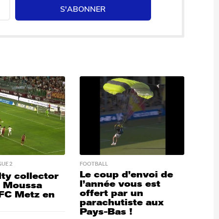
S'ABONNER
GUE 2
FOOTBALL
Le coup d’envoi de
ty collector
l’année vous est
e Moussa
offert par un
 FC Metz en
parachutiste aux
Pays-Bas !