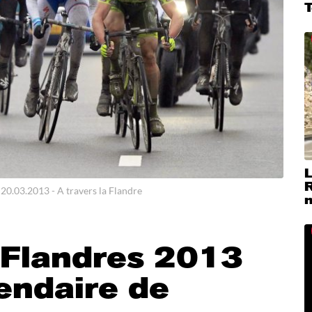
L
 20.03.2013 - A travers la Flandre
m
 Flandres 2013
gendaire de