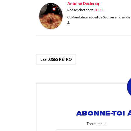
Antoine Declercq
Rédac' chef
chez
La FFL
Co-fondateur et oeil de Sauron en chef de l
2.
LES LOSES RÉTRO
ABONNE-TOI À
Ton e-mail :