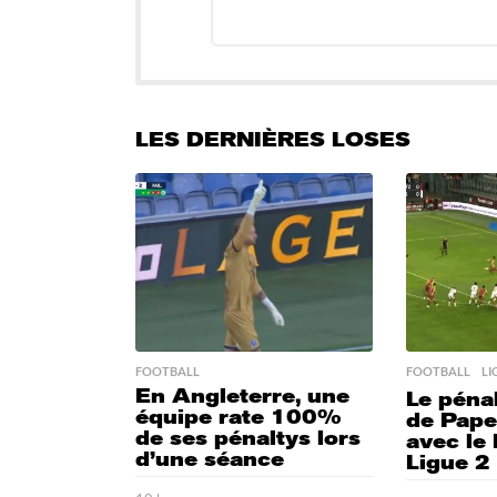
LES DERNIÈRES LOSES
FOOTBALL
FOOTBALL
,
LI
En Angleterre, une
Le pénal
équipe rate 100%
de Pap
de ses pénaltys lors
avec le
d’une séance
Ligue 2