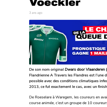
Voeckler
g
o
3
p
3 ans ago
3
a
a
a
r
n
n
A
s
s
n
a
t
a
g
o
o
g
i
o
n
e
D
e
c
De son nom original
Dwars door Vlaanderen (
l
Flandrienne A Travers les Flandres est l’une d
e
possible avec des conditions climatiques infe
r
c
2013, ce fut exactement le cas, avec un fin
q
De Roeselare à Waregem, les coureurs en avai
course animée, c’est un groupe de 10 coureurs 