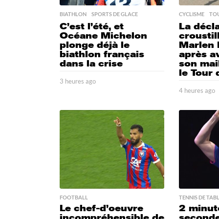
BIATHLON
,
SPORTS DE GLACE
CYCLISME
,
TOU
C’est l’été, et
La décl
Océane Michelon
croustil
plonge déjà le
Marlen 
biathlon français
après a
dans la crise
son mail
le Tour
3 heures ago
3
h
4 heures ago
e
h
u
e
r
u
e
r
s
e
a
s
g
a
o
g
o
FOOTBALL
TENNIS DE TAB
Le chef-d’oeuvre
2 minut
incompréhensible de
secondes