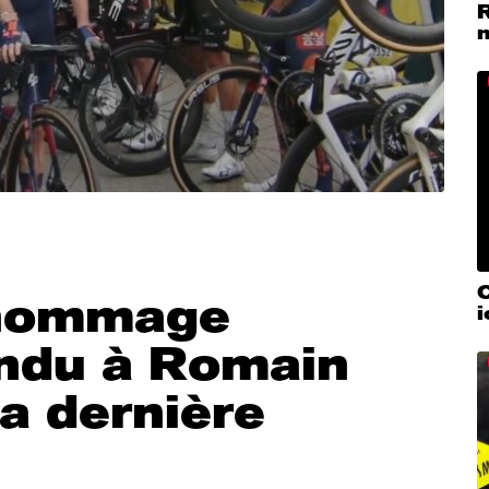
m
C
’hommage
endu à Romain
a dernière