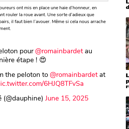
d
 coureurs ont mis en place une haie d’honneur, en
sant rouler la roue avant. Une sorte d’adieux que
irs, il faut bien l’avouer. Même si cela nous arrache
ement.
eloton pour
@romainbardet
au
nière étape ! 😍
om the peloton to
@romainbardet
at
ic.twitter.com/6HJQ8TFvSa
r
é (@dauphine)
June 15, 2025