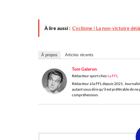
À lire aussi :
Cyclisme | La non-victoire déj
À propos
Articles récents
Tom Galeron
Rédacteur sport
chez
La FFL
Rédacteur à la FFL depuis 2021. Journaliste 
autant vous dire qu'il est préférable de n
compréhension.