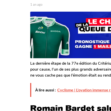
p
1 an ago
1
a
a
a
g
r
n
o
T
a
o
g
m
o
G
a
l
e
r
o
n
La dernière étape de la 77e édition du Critér
pour cause, l’un de ses plus grands adversair
ne vous cache pas que l’émotion était au re
À lire aussi :
Cyclisme | L'ovation immense 
Romain Bardet salu