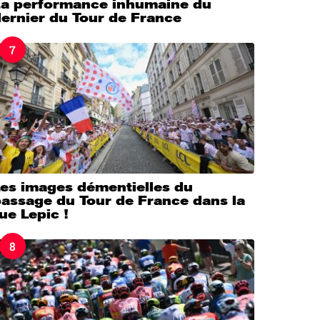
La performance inhumaine du
ernier du Tour de France
7
Les images démentielles du
passage du Tour de France dans la
ue Lepic !
8