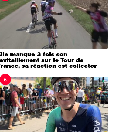
lle manque 3 fois son
avitaillement sur le Tour de
rance, sa réaction est collector
6