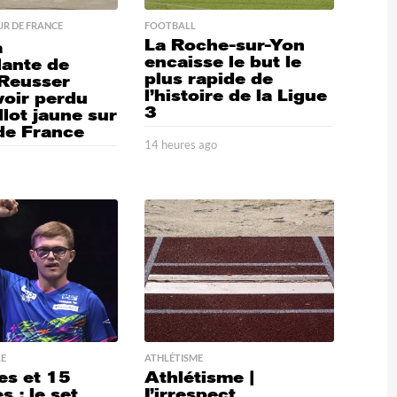
R DE FRANCE
FOOTBALL
La Roche-sur-Yon
a
encaisse le but le
lante de
plus rapide de
Reusser
l’histoire de la Ligue
voir perdu
3
lot jaune sur
 de France
14 heures ago
1
4
4
h
e
u
r
e
s
a
g
o
LE
ATHLÉTISME
es et 15
Athlétisme |
 : le set
L’irrespect