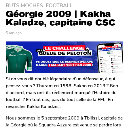
BUTS MOCHES
,
FOOTBALL
5
Géorgie 2009 | Kakha
a
n
Kaladze, capitaine CSC
s
a
p
5 ans ago
6
a
m
g
r
o
o
J
i
6
o
s
n
m
a
a
g
o
s
o
i
Si on vous dit doublé légendaire d’un défenseur, à qui
s
pensez-vous ? Thuram en 1998, Sakho en 2013 ? Bon
a
d’accord, mais ont-ils réellement marqué l’Histoire du
g
football ? En tout cas, pas du tout celle de la FFL. En
o
revanche, Kakha Kaladze…
Nous sommes le 5 septembre 2009 à Tbilissi, capitale de
la Géorgie où la Squadra Azzura est venue se perdre lors