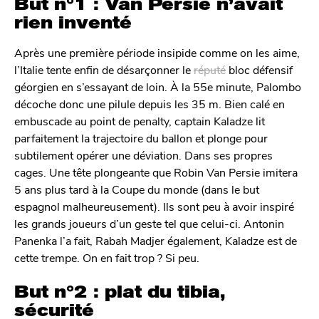
But n°1 : Van Persie n’avait
rien inventé
Après une première période insipide comme on les aime,
l’Italie tente enfin de désarçonner le
réputé
bloc défensif
géorgien en s’essayant de loin. À la 55e minute, Palombo
décoche donc une pilule depuis les 35 m. Bien calé en
embuscade au point de penalty, captain Kaladze lit
parfaitement la trajectoire du ballon et plonge pour
subtilement opérer une déviation. Dans ses propres
cages. Une tête plongeante que Robin Van Persie imitera
5 ans plus tard à la Coupe du monde (dans le but
espagnol malheureusement). Ils sont peu à avoir inspiré
les grands joueurs d’un geste tel que celui-ci. Antonin
Panenka l’a fait, Rabah Madjer également, Kaladze est de
cette trempe. On en fait trop ? Si peu.
But n°2 : plat du tibia,
sécurité