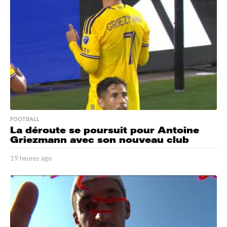
s
a
g
o
FOOTBALL
La déroute se poursuit pour Antoine
Griezmann avec son nouveau club
19 heures ago
1
9
h
e
u
r
e
s