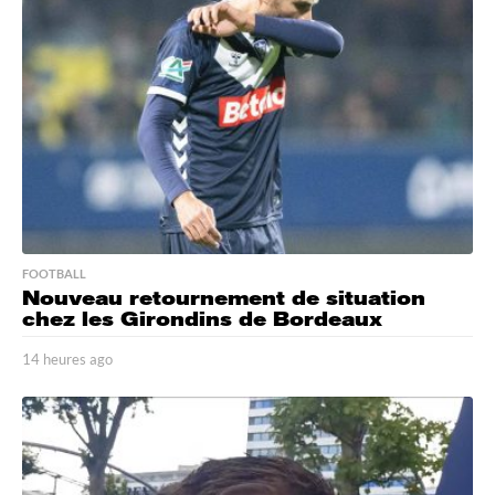
FOOTBALL
Nouveau retournement de situation
chez les Girondins de Bordeaux
14 heures ago
1
4
h
e
u
r
e