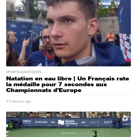
s
a
g
o
SPORTS AQUATIQUES
Natation en eau libre | Un Français rate
la médaille pour 7 secondes aux
Championnats d’Europe
14 heures ago
1
4
h
e
u
r
e