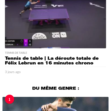
o
TENNIS DE TABLE
Tennis de table | La déroute totale de
Félix Lebrun en 16 minutes chrono
3 jours ago
3
j
o
u
DU MÊME GENRE :
r
s
1
a
g
o