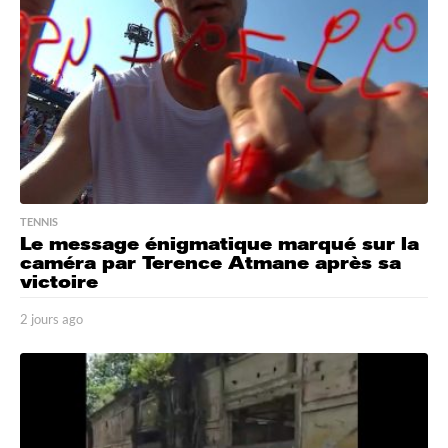
a
g
o
TENNIS
Le message énigmatique marqué sur la
caméra par Terence Atmane après sa
victoire
2 jours ago
2
j
o
u
r
s
a