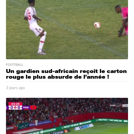
o
FOOTBALL
Un gardien sud-africain reçoit le carton
rouge le plus absurde de l’année !
3 jours ago
3
j
o
u
r
s
a
g
o