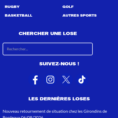
RUGBY
GOLF
BASKETBALL
AUTRES SPORTS
CHERCHER UNE LOSE
R
é
s
u
SUIVEZ-NOUS !
l
t
a
t
s
d
e
LES DERNIÈRES LOSES
r
e
c
Nouveau retournement de situation chez les Girondins de
h
Bordeaux
06/08/2026