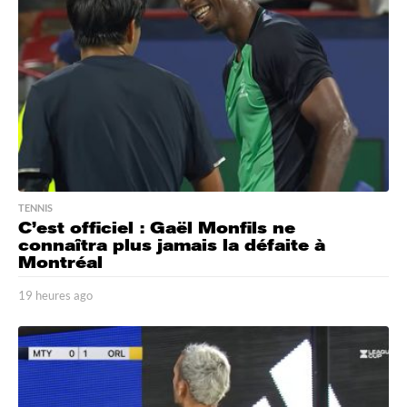
s
a
g
o
TENNIS
C’est officiel : Gaël Monfils ne
connaîtra plus jamais la défaite à
Montréal
19 heures ago
1
9
h
e
u
r
e