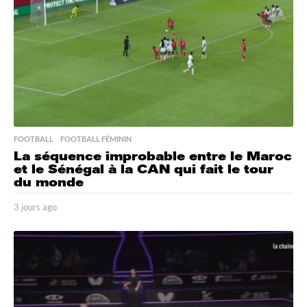
FOOTBALL
,
FOOTBALL FÉMININ
La séquence improbable entre le Maroc
et le Sénégal à la CAN qui fait le tour
du monde
3 jours ago
3
j
o
u
r
s
a
g