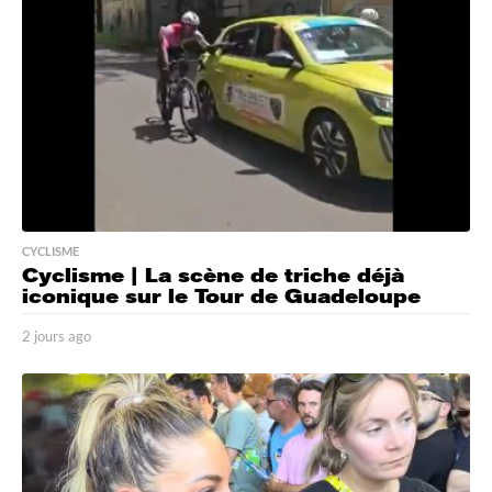
g
o
CYCLISME
Cyclisme | La scène de triche déjà
iconique sur le Tour de Guadeloupe
2 jours ago
2
j
o
u
r
s
a
g