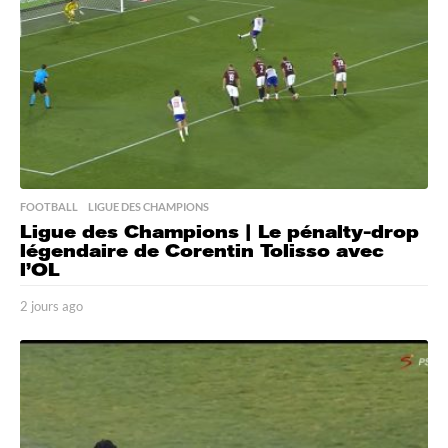
o
FOOTBALL
,
LIGUE DES CHAMPIONS
Ligue des Champions | Le pénalty-drop
légendaire de Corentin Tolisso avec
l’OL
2 jours ago
2
j
o
u
r
s
a
g