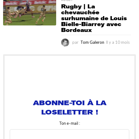
a
Rugby | La
1
chevauchée
0
surhumaine de Louis
m
Bielle-Biarrey avec
o
Bordeaux
i
s
par
Tom Galeron
Il y a 10 mois
I
l
y
a
1
0
m
o
ABONNE-TOI À LA
i
LOSELETTER !
s
Ton e-mail :