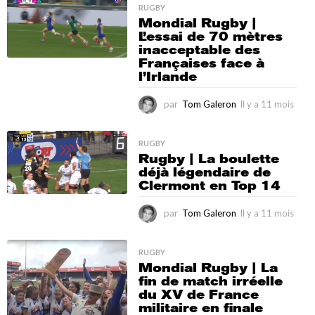
a
RUGBY
Mondial Rugby |
1
L’essai de 70 mètres
1
inacceptable des
m
Françaises face à
o
l’Irlande
i
s
par
Tom Galeron
Il y a 11 mois
I
l
y
a
RUGBY
Rugby | La boulette
1
déjà légendaire de
1
Clermont en Top 14
m
o
i
par
Tom Galeron
Il y a 11 mois
I
s
l
y
a
RUGBY
Mondial Rugby | La
1
fin de match irréelle
1
du XV de France
m
militaire en finale
o