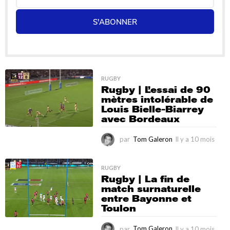
S'ABONNER
RUGBY
Rugby | L’essai de 90
mètres intolérable de
Louis Bielle-Biarrey
avec Bordeaux
par
Tom Galeron
Il y a 10 mois
I
l
y
a
RUGBY
Rugby | La fin de
1
match surnaturelle
0
entre Bayonne et
m
Toulon
o
i
s
par
Tom Galeron
Il y a 10 mois
I