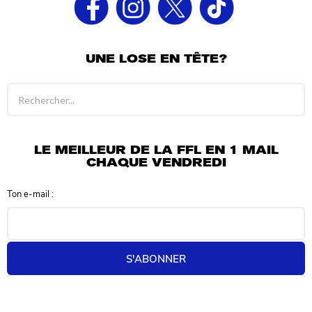
UNE LOSE EN TÊTE?
R
é
s
u
l
LE MEILLEUR DE LA FFL EN 1 MAIL
t
CHAQUE VENDREDI
a
t
Ton e-mail :
s
d
e
r
e
S'ABONNER
c
h
e
r