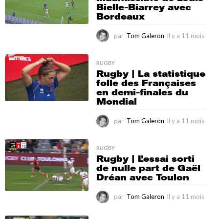
Bielle-Biarrey avec
m
Bordeaux
o
i
s
par
Tom Galeron
Il y a 11 mois
I
l
y
a
RUGBY
Rugby | La statistique
1
folle des Françaises
1
en demi-finales du
m
Mondial
o
i
s
par
Tom Galeron
Il y a 11 mois
I
l
y
a
RUGBY
Rugby | L’essai sorti
1
de nulle part de Gaël
1
Dréan avec Toulon
m
o
i
par
Tom Galeron
Il y a 11 mois
I
s
l
y