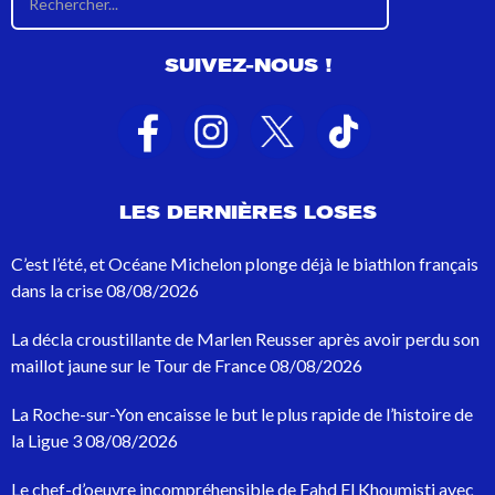
é
s
u
SUIVEZ-NOUS !
l
t
a
t
s
d
e
LES DERNIÈRES LOSES
r
e
c
C’est l’été, et Océane Michelon plonge déjà le biathlon français
h
dans la crise
08/08/2026
e
r
La décla croustillante de Marlen Reusser après avoir perdu son
c
h
maillot jaune sur le Tour de France
08/08/2026
e
p
La Roche-sur-Yon encaisse le but le plus rapide de l’histoire de
o
la Ligue 3
08/08/2026
u
r
Le chef-d’oeuvre incompréhensible de Fahd El Khoumisti avec
: