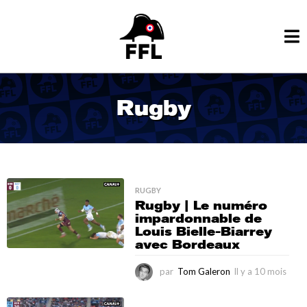
Rugby
RUGBY
Rugby | Le numéro
impardonnable de
Louis Bielle-Biarrey
avec Bordeaux
par
Tom Galeron
Il y a 10 mois
I
l
y