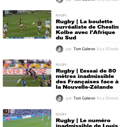
l
y
a
RUGBY
Rugby | La boulette
1
surréaliste de Cheslin
0
Kolbe avec l’Afrique
m
du Sud
o
i
s
par
Tom Galeron
Il y a 10 mois
I
l
y
a
RUGBY
Rugby | L’essai de 80
1
mètres inadmissible
0
des Françaises face à
m
la Nouvelle-Zélande
o
i
s
par
Tom Galeron
Il y a 10 mois
I
l
y
a
RUGBY
Rugby | Le numéro
1
inadmissible de Louis
0