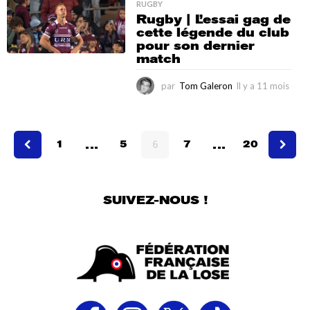
a
RUGBY
Rugby | L’essai gag de
1
cette légende du club
1
pour son dernier
m
match
o
i
s
par
Tom Galeron
Il y a 11 mois
I
l
y
a
…
…
1
1
5
6
7
20
1
m
o
i
SUIVEZ-NOUS !
s