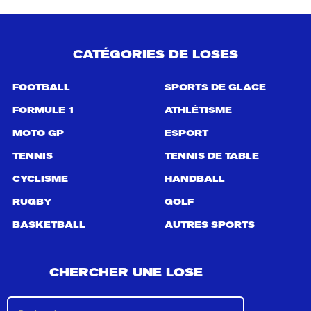
c
h
e
p
CATÉGORIES DE LOSES
o
u
r
FOOTBALL
SPORTS DE GLACE
:
FORMULE 1
ATHLÉTISME
MOTO GP
ESPORT
TENNIS
TENNIS DE TABLE
CYCLISME
HANDBALL
RUGBY
GOLF
BASKETBALL
AUTRES SPORTS
CHERCHER UNE LOSE
R