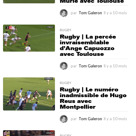
Murie avec Toulouse
o
i
s
par
Tom Galeron
Il y a 10 mois
I
l
y
a
RUGBY
Rugby | La percée
1
invraisemblable
0
d’Ange Capuozzo
m
avec Toulouse
o
i
s
par
Tom Galeron
Il y a 10 mois
I
l
y
a
RUGBY
Rugby | Le numéro
1
inadmissible de Hugo
0
Reus avec
m
Montpellier
o
i
s
par
Tom Galeron
Il y a 10 mois
I
l
y
RUGBY