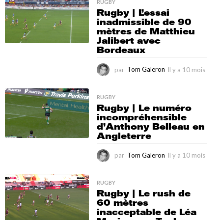
a
RUGBY
Rugby | L’essai
1
inadmissible de 90
0
mètres de Matthieu
m
Jalibert avec
o
Bordeaux
i
s
par
Tom Galeron
Il y a 10 mois
I
l
y
a
RUGBY
Rugby | Le numéro
1
incompréhensible
0
d’Anthony Belleau en
m
Angleterre
o
i
s
par
Tom Galeron
Il y a 10 mois
I
l
y
a
RUGBY
Rugby | Le rush de
1
60 mètres
0
inacceptable de Léa
m