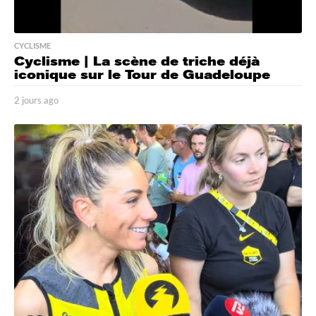
CYCLISME
Cyclisme | La scène de triche déjà
iconique sur le Tour de Guadeloupe
2 jours ago
2
j
o
u
r
s
a
g
o