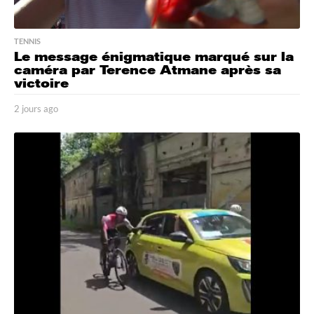
TENNIS
Le message énigmatique marqué sur la
caméra par Terence Atmane après sa
victoire
2 jours ago
2
j
o
u
r
s
a
g
o