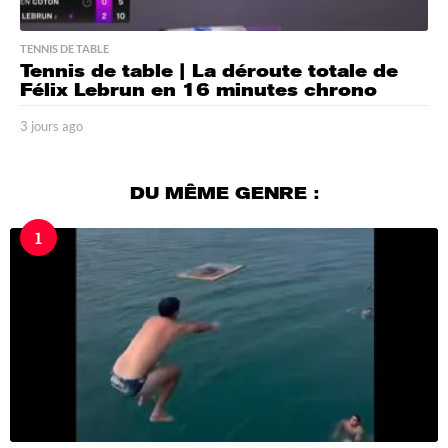
TENNIS DE TABLE
Tennis de table | La déroute totale de
Félix Lebrun en 16 minutes chrono
3 jours ago
3
j
o
u
DU MÊME GENRE :
r
s
1
a
g
o