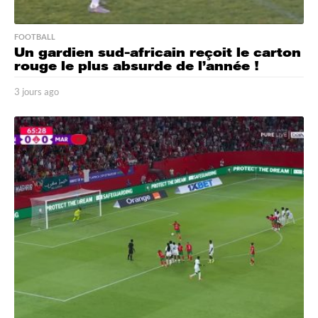
FOOTBALL
Un gardien sud-africain reçoit le carton
rouge le plus absurde de l’année !
3 jours ago
3
j
o
u
r
s
a
g
o