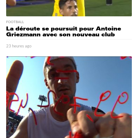
FOOTBALL
La déroute se poursuit pour Antoine
Griezmann avec son nouveau club
23 heures ago
2
3
h
e
u
r
e
s
a
g
o