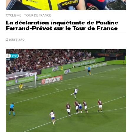
CYCLISME
,
TOUR DE FRANCE
La déclaration inquiétante de Pauline
Ferrand-Prévot sur le Tour de France
2 jours ago
2
j
o
u
r
s
a
g
o