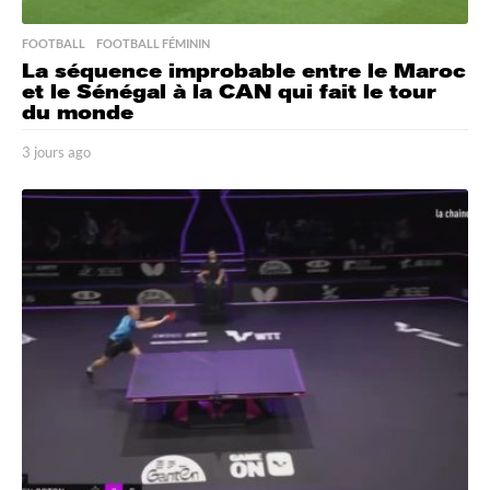
FOOTBALL
,
FOOTBALL FÉMININ
La séquence improbable entre le Maroc
et le Sénégal à la CAN qui fait le tour
du monde
3 jours ago
3
j
o
u
r
s
a
g
o