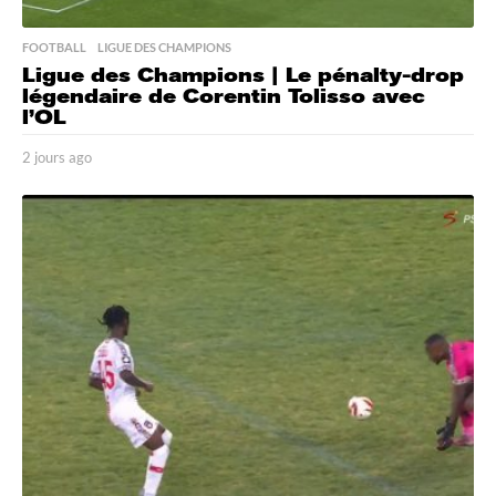
FOOTBALL
,
LIGUE DES CHAMPIONS
Ligue des Champions | Le pénalty-drop
légendaire de Corentin Tolisso avec
l’OL
2 jours ago
2
j
o
u
r
s
a
g
o