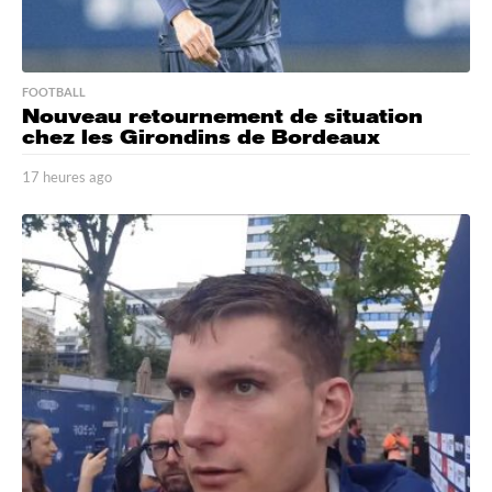
FOOTBALL
Nouveau retournement de situation
chez les Girondins de Bordeaux
17 heures ago
1
7
h
e
u
r
e
s
a
g
o