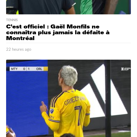
TENNIS
C’est officiel : Gaël Monfils ne
connaîtra plus jamais la défaite à
Montréal
22 heures ago
2
2
h
e
u
r
e
s
a
g
o