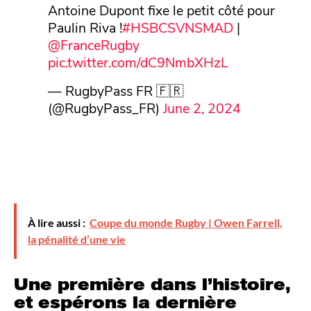
Antoine Dupont fixe le petit côté pour
Paulin Riva !
#HSBCSVNSMAD
|
@FranceRugby
pic.twitter.com/dC9NmbXHzL
— RugbyPass FR 🇫🇷
(@RugbyPass_FR)
June 2, 2024
À lire aussi :
Coupe du monde Rugby | Owen Farrell,
la pénalité d’une vie
Une première dans l’histoire,
et espérons la dernière