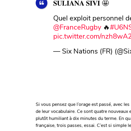
𝐒𝐔𝐋𝐈𝐀𝐍𝐀 𝐒𝐈𝐕𝐈 🤩
Quel exploit personnel de 
@FranceRugby
🔥
#U6NS
pic.twitter.com/nzh8wA
— Six Nations (FR) (@S
Si vous pensez que l’orage est passé, avec les 
de leur vocabulaire. Ce sont quatre nouveaux e
plutôt humiliant à dix minutes du terme. En qu
française, trois passes, essai. C’est si simple l