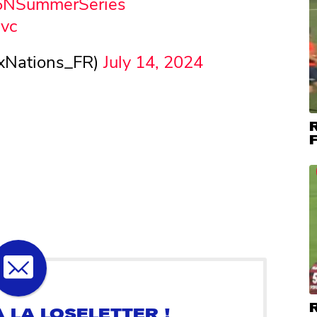
6NSummerSeries
avc
ixNations_FR)
July 14, 2024
R
F