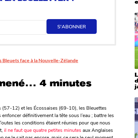
e
S'ABONNER
es Bleuets face à la Nouvelle-Zélande
 mené… 4 minutes
j
s (57-12) et les Écossaises (69-10), les Bleuettes
nfoncer définitivement la tête sous l’eau ; battre les
. Toutes les conditions étaient réunies pour que nous
t,
il ne faut que quatre petites minutes
aux Anglaises
on ne le sait pas encore, mais ce sera le seul moment