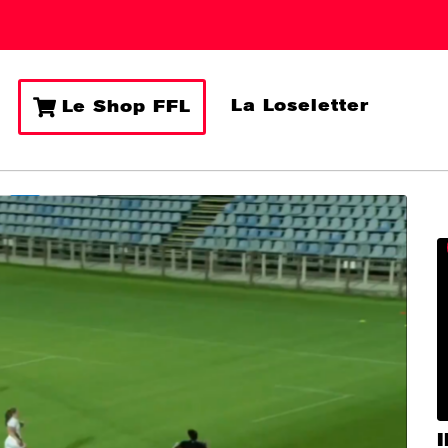
La Loseletter
Le Shop FFL
I