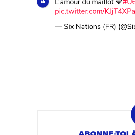
L’amour du maillot 💙
#U
pic.twitter.com/KJjT4XP
— Six Nations (FR) (@S