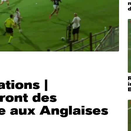
m
R
tions |
i
ront des
e aux Anglaises