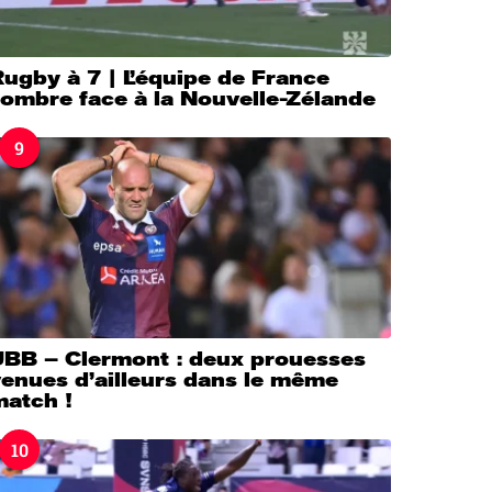
ugby à 7 | L’équipe de France
sombre face à la Nouvelle-Zélande
9
UBB – Clermont : deux prouesses
enues d’ailleurs dans le même
match !
10