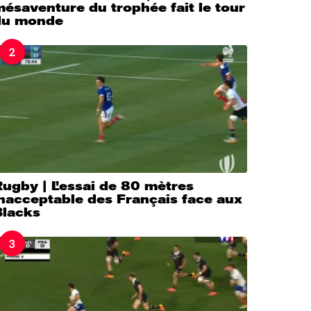
ésaventure du trophée fait le tour
du monde
2
ugby | L’essai de 80 mètres
nacceptable des Français face aux
Blacks
3