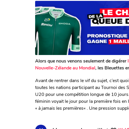
r
n
n
T
s
s
o
a
m
a
g
G
o
g
a
o
l
e
r
o
n
Alors que nous venons seulement de digérer
Nouvelle-Zélande au Mondial
, les Bleuettes 
Avant de rentrer dans le vif du sujet, c’est qu
toutes les nations participant au Tournoi des 
U20 pour une compétition longue de 10 jours. S
féminin voyait le jour pour la première fois en 
«
à jamais les premières
« . Une pression supp