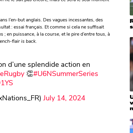
dans l’en-but anglais. Des vagues incessantes, des
R
ltat : essai français. Et comme si cela ne suffisait
; en puissance, à la course, et le pire d’entre tous, à
ench-flair is back.
ion d’une splendide action en
eRugby
👏
#U6NSummerSeries
91YS
ixNations_FR)
July 14, 2024
v