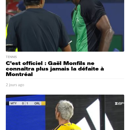
TENNIS
C’est officiel : Gaël Monfils ne
connaîtra plus jamais la défaite à
Montréal
2 jours ago
2
j
o
u
r
s
a
g
o