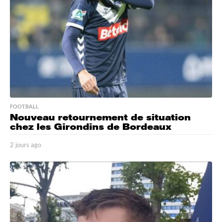
FOOTBALL
Nouveau retournement de situation
chez les Girondins de Bordeaux
2 jours ago
2
j
o
u
r
s
a
g
o