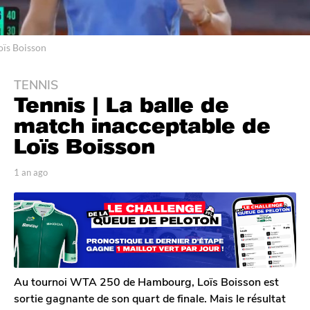
oïs Boisson
TENNIS
1
Tennis | La balle de
a
n
match inacceptable de
a
Loïs Boisson
g
o
p
1 an ago
1
1
a
a
r
n
a
T
a
n
o
g
a
m
o
G
g
a
o
l
Au tournoi WTA 250 de Hambourg, Loïs Boisson est
e
sortie gagnante de son quart de finale. Mais le résultat
r