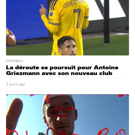
FOOTBALL
La déroute se poursuit pour Antoine
Griezmann avec son nouveau club
2 jours ago
2
j
o
u
r
s
a
g
o