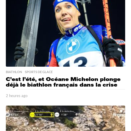
BIATHLON
,
SPORTS DE GLACE
C’est l’été, et Océane Michelon plonge
déjà le biathlon français dans la crise
2 heures ago
2
h
e
u
r
e
s