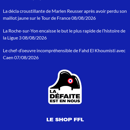
e
r
La décla croustillante de Marlen Reusser après avoir perdu son
c
h
maillot jaune sur le Tour de France
08/08/2026
e
p
La Roche-sur-Yon encaisse le but le plus rapide de l’histoire de
o
la Ligue 3
08/08/2026
u
r
Le chef-d’oeuvre incompréhensible de Fahd El Khoumisti avec
:
Caen
07/08/2026
LE SHOP FFL