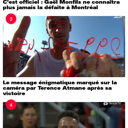
C’est officiel : Gaël Monfils ne connaîtra
plus jamais la défaite à Montréal
3
Le message énigmatique marqué sur la
caméra par Terence Atmane après sa
victoire
4