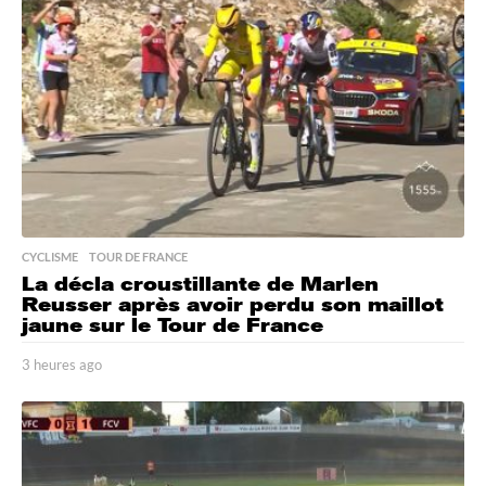
a
g
o
CYCLISME
,
TOUR DE FRANCE
La décla croustillante de Marlen
Reusser après avoir perdu son maillot
jaune sur le Tour de France
3 heures ago
3
h
e
u
r
e