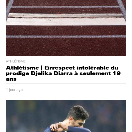
a
g
o
ATHLÉTISME
Athlétisme | L’irrespect intolérable du
prodige Djelika Diarra à seulement 19
ans
1 jour ago
1
j
o
u
r
a
g
o