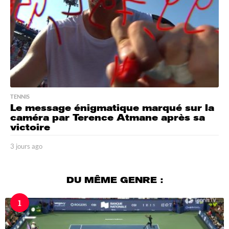
TENNIS
Le message énigmatique marqué sur la
caméra par Terence Atmane après sa
victoire
3 jours ago
3
j
o
u
DU MÊME GENRE :
r
s
1
a
g
o