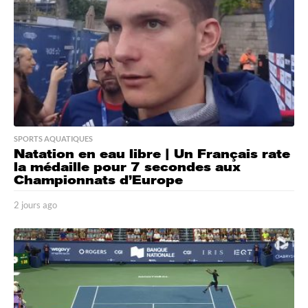
SPORTS AQUATIQUES
Natation en eau libre | Un Français rate
la médaille pour 7 secondes aux
Championnats d’Europe
2 jours ago
2
j
o
u
r
s
a
g