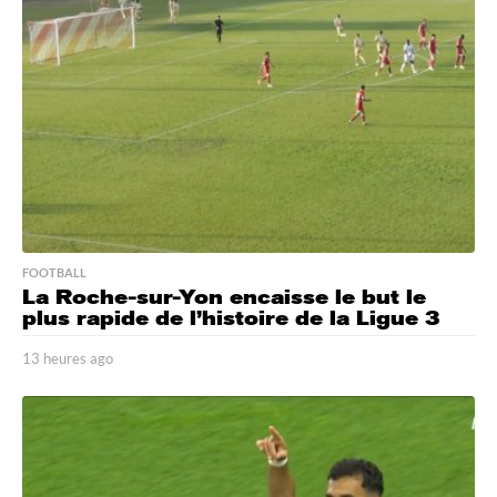
s
a
g
o
FOOTBALL
La Roche-sur-Yon encaisse le but le
plus rapide de l’histoire de la Ligue 3
13 heures ago
1
3
h
e
u
r
e