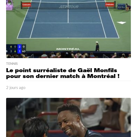
o
TENNIS
Le point surréaliste de Gaël Monfils
pour son dernier match à Montréal !
2 jours ago
2
j
o
u
r
s
a
g
o