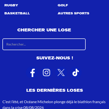
RUGBY
GOLF
BASKETBALL
AUTRES SPORTS
CHERCHER UNE LOSE
R
é
s
u
SUIVEZ-NOUS !
l
t
a
t
s
d
e
LES DERNIÈRES LOSES
r
e
c
C’est l’été, et Océane Michelon plonge déjà le biathlon français
h
dans la crise
08/08/2026