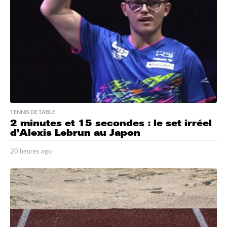
a
g
o
TENNIS DE TABLE
2 minutes et 15 secondes : le set irréel
d’Alexis Lebrun au Japon
20 heures ago
2
0
h
e
u
r
e
s