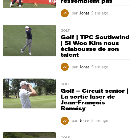
ressemblent pas
par
Jonas
5 ans ago
5
a
n
s
GOLF
Golf | TPC Southwind
a
| Si Woo Kim nous
g
éclabousse de son
o
talent
par
Jonas
5 ans ago
5
a
n
s
GOLF
Golf – Circuit senior |
a
La sortie laser de
g
Jean-François
o
Remésy
par
Jonas
5 ans ago
5
a
n
GOLF