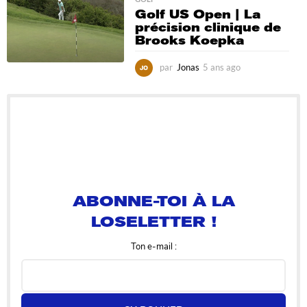
s
Golf US Open | La
a
précision clinique de
g
Brooks Koepka
o
par
Jonas
5 ans ago
5
a
n
s
a
g
o
ABONNE-TOI À LA
LOSELETTER !
Ton e-mail :