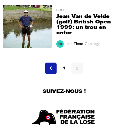
n
s
GOLF
Jean Van de Velde
a
(golf) British Open
g
1999: un trou en
o
enfer
par
Thom
7 ans ago
4
m
o
i
s
1
2
a
g
o
SUIVEZ-NOUS !