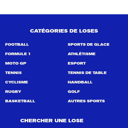
r
c
h
e
p
CATÉGORIES DE LOSES
o
u
r
FOOTBALL
SPORTS DE GLACE
:
FORMULE 1
ATHLÉTISME
MOTO GP
ESPORT
TENNIS
TENNIS DE TABLE
CYCLISME
HANDBALL
RUGBY
GOLF
BASKETBALL
AUTRES SPORTS
CHERCHER UNE LOSE