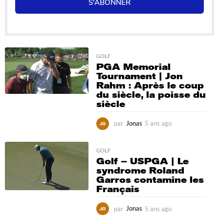
S'ABONNER
GOLF
PGA Memorial
Tournament | Jon
Rahm : Après le coup
du siècle, la poisse du
siècle
par
Jonas
5 ans ago
5
a
n
s
GOLF
Golf – USPGA | Le
a
syndrome Roland
g
Garros contamine les
o
Français
par
Jonas
5 ans ago
5
a