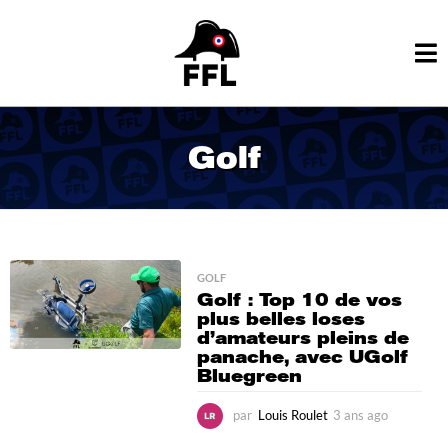
Golf
GOLF
Golf : Top 10 de vos
plus belles loses
d’amateurs pleins de
panache, avec UGolf
Bluegreen
par
Louis Roulet
3 ans ago
6
m