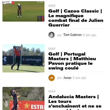
o
i
GOLF
Golf | Cazoo Classic |
s
Le magnifique
a
combat final de Julien
g
Guerrier
o
par
Tom Galeron
4 ans ago
4
a
n
s
GOLF
Golf | Portugal
a
Masters | Matthieu
g
Pavon pratique le
o
swing coulé
par
Jonas
5 ans ago
5
a
n
s
GOLF
Andalucia Masters |
a
Les tours
g
s’enchaînent et ne se
o