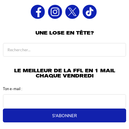
UNE LOSE EN TÊTE?
R
é
s
u
l
LE MEILLEUR DE LA FFL EN 1 MAIL
t
CHAQUE VENDREDI
a
t
Ton e-mail :
s
d
e
r
e
S'ABONNER
c
h
e