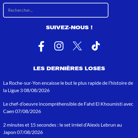
R
é
s
u
SUIVEZ-NOUS !
l
t
a
t
s
d
e
LES DERNIÈRES LOSES
r
e
c
La Roche-sur-Yon encaisse le but le plus rapide de l’histoire de
h
la Ligue 3
08/08/2026
e
r
Le chef-d’oeuvre incompréhensible de Fahd El Khoumisti avec
c
h
Caen
07/08/2026
e
p
2 minutes et 15 secondes : le set irréel d’Alexis Lebrun au
o
Japon
07/08/2026
u