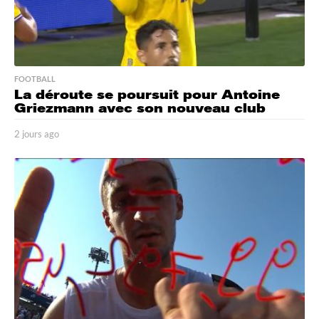
FOOTBALL
La déroute se poursuit pour Antoine
Griezmann avec son nouveau club
2 jours ago
2
j
o
u
r
s
a
g
o