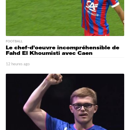
FOOTBALL
Le chef-d’oeuvre incompréhensible de
Fahd El Khoumisti avec Caen
12 heures ago
1
2
h
e
u
r
e
s
a
g
o