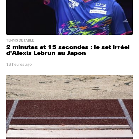
TENNIS DE TABLE
2 minutes et 15 secondes : le set irréel
d’Alexis Lebrun au Japon
18 heures ago
1
8
h
e
u
r
e
s
a
g
o