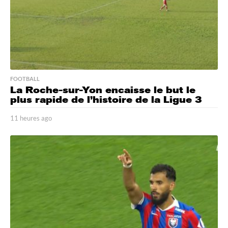
o
FOOTBALL
La Roche-sur-Yon encaisse le but le
plus rapide de l’histoire de la Ligue 3
11 heures ago
1
1
h
e
u
r
e
s
a
g
o