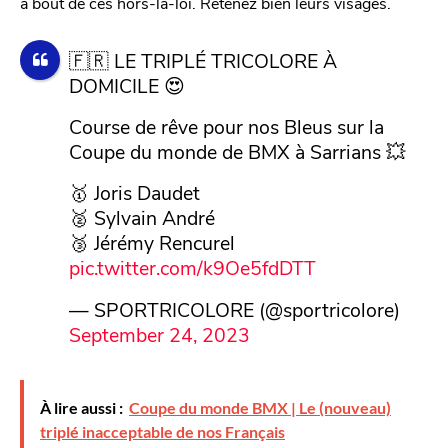
à bout de ces hors-la-loi. Retenez bien leurs visages.
🇫🇷 LE TRIPLÉ TRICOLORE À
DOMICILE 😍
Course de rêve pour nos Bleus sur la
Coupe du monde de BMX à Sarrians 💥
🥇 Joris Daudet
🥈 Sylvain André
🥉 Jérémy Rencurel
pic.twitter.com/k9Oe5fdDTT
— SPORTRICOLORE (@sportricolore)
September 24, 2023
À lire aussi :
Coupe du monde BMX | Le (nouveau)
triplé inacceptable de nos Français