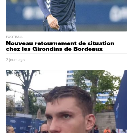
FOOTBALL
Nouveau retournement de situation
chez les Girondins de Bordeaux
2 jours ago
2
j
o
u
r
s
a
g
o