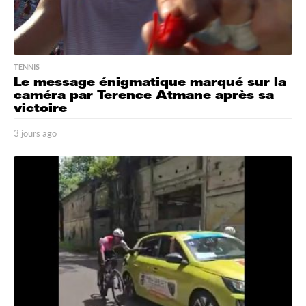
TENNIS
Le message énigmatique marqué sur la
caméra par Terence Atmane après sa
victoire
3 jours ago
3
j
o
u
r
s
a
g
o