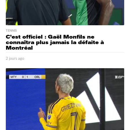
TENNIS
C’est officiel : Gaël Monfils ne
connaîtra plus jamais la défaite à
Montréal
2 jours ago
2
j
o
u
r
s
a
g
o