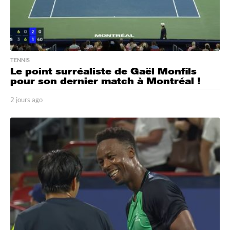
TENNIS
Le point surréaliste de Gaël Monfils
pour son dernier match à Montréal !
2 jours ago
2
j
o
u
r
s
a
g
o