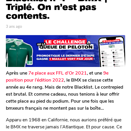
n
Triplé. On n’est pas
s
contents.
a
g
p
3 ans ago
3
o
a
a
r
n
3
T
s
a
o
a
n
m
g
G
s
o
a
a
l
Après une
7e place aux FFL d’Or 2021
, et une
9e
g
e
position pour l’édition 2022
, le BMX se classe cette
o
r
année au 4e rang. Mais de notre Blacklist. Le contrepied
o
est brutal. Et comme cadeau, nous tenions à leur offrir
n
cette place au pied du podium. Pour une fois que les
bmxeurs français ne montent pas sur la boîte…
Apparu en 1968 en Californie, nous aurions préféré que
le BMX ne traverse jamais l’Atlantique. Et pour cause. Ce