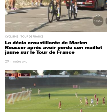
CYCLISME
,
TOUR DE FRANCE
La décla croustillante de Marlen
Reusser après avoir perdu son maillot
jaune sur le Tour de France
29 minutes ago
2
9
m
i
n
u
t
e
s
a
g