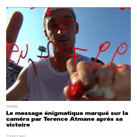
j
o
u
r
s
a
g
o
TENNIS
Le message énigmatique marqué sur la
caméra par Terence Atmane après sa
victoire
3 jours ago
3