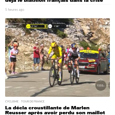
déjà le biathlon français dans la crise
5 heures ago
5
h
e
u
r
e
s
a
g
o
CYCLISME
,
TOUR DE FRANCE
La décla croustillante de Marlen
Reusser après avoir perdu son maillot