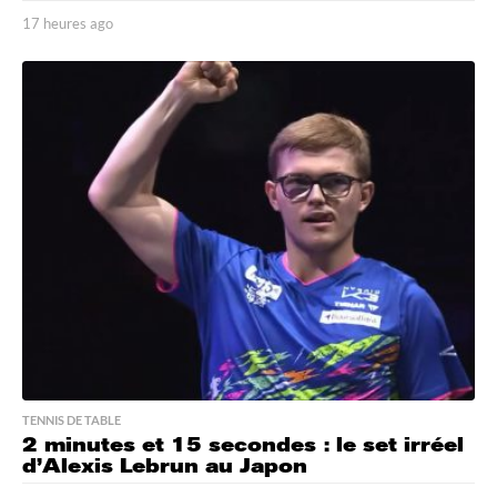
17 heures ago
1
7
h
e
u
r
e
s
a
g
o
TENNIS DE TABLE
2 minutes et 15 secondes : le set irréel
d’Alexis Lebrun au Japon