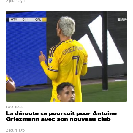
2 jours ago
2
j
o
u
r
s
a
g
o
FOOTBALL
La déroute se poursuit pour Antoine
Griezmann avec son nouveau club
2 jours ago
2