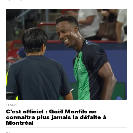
j
o
u
r
s
a
g
o
TENNIS
C’est officiel : Gaël Monfils ne
connaîtra plus jamais la défaite à
Montréal