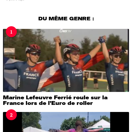
j
o
u
DU MÊME GENRE :
r
s
1
a
g
o
Marine Lefeuvre Ferrié roule sur la
France lors de l’Euro de roller
2