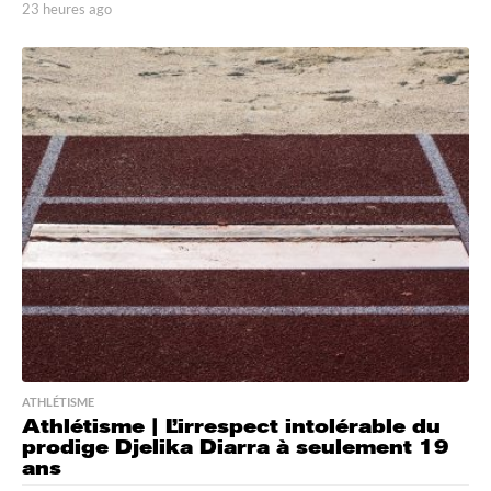
23 heures ago
2
3
h
e
u
r
e
s
a
g
o
ATHLÉTISME
Athlétisme | L’irrespect intolérable du
prodige Djelika Diarra à seulement 19
ans