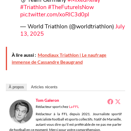
#Triathlon
#TheFutureIsNow
pic.twitter.com/xoRlC3d0pl
— World Triathlon (@worldtriathlon)
July
13, 2025
À lire aussi :
Mondiaux Triathlon | Le naufrage
immense de Cassandre Beaugrand
À propos
Articles récents
Tom Galeron
Rédacteur sport
chez
La FFL
Rédacteur à la FFL depuis 2021. Journaliste sportif
spécialiste football et sports collectifs. Natif de Marseille,
autant vous dire qu'il est préférable de ne pas me parler
de football en ce moment. Merci pour votre compréhension.