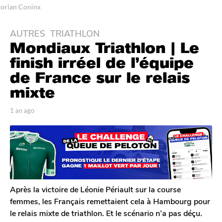
orian Coninx
AUTRES
,
TRIATHLON
1
Mondiaux Triathlon | Le
a
n
finish irréel de l’équipe
a
de France sur le relais
g
mixte
o
1
p
1 an ago
1
0
a
0
m
r
m
T
o
o
o
i
i
m
s
s
G
a
a
a
g
l
o
g
Après la victoire de Léonie Périault sur la course
e
o
femmes, les Français remettaient cela à Hambourg pour
r
le relais mixte de triathlon. Et le scénario n’a pas déçu.
o