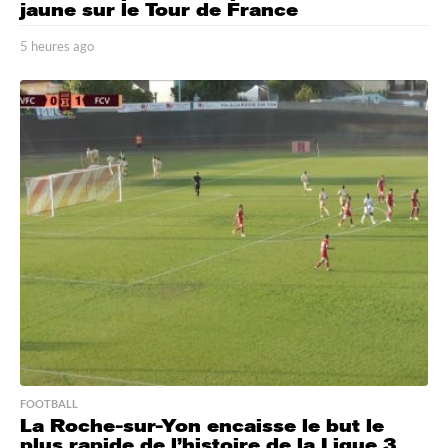
jaune sur le Tour de France
5 heures ago
5
h
e
u
r
e
s
a
g
o
FOOTBALL
La Roche-sur-Yon encaisse le but le
plus rapide de l’histoire de la Ligue 3