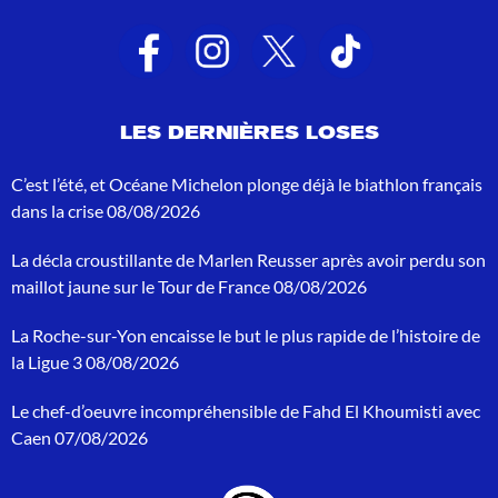
t
a
t
s
d
e
LES DERNIÈRES LOSES
r
e
c
C’est l’été, et Océane Michelon plonge déjà le biathlon français
h
dans la crise
08/08/2026
e
r
La décla croustillante de Marlen Reusser après avoir perdu son
c
h
maillot jaune sur le Tour de France
08/08/2026
e
p
La Roche-sur-Yon encaisse le but le plus rapide de l’histoire de
o
la Ligue 3
08/08/2026
u
r
Le chef-d’oeuvre incompréhensible de Fahd El Khoumisti avec
:
Caen
07/08/2026