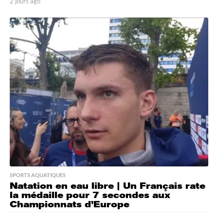
2 jours ago
2
j
o
u
r
s
a
g
o
SPORTS AQUATIQUES
Natation en eau libre | Un Français rate
la médaille pour 7 secondes aux
Championnats d’Europe