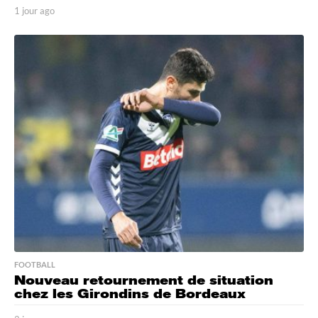
1 jour ago
1
j
o
u
r
a
g
o
FOOTBALL
Nouveau retournement de situation
chez les Girondins de Bordeaux