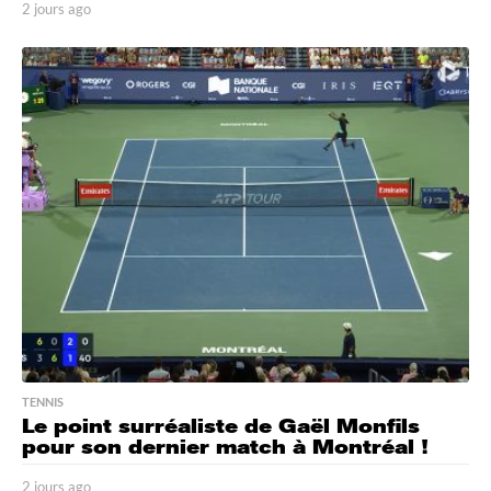
2 jours ago
2
j
o
u
r
s
a
g
o
TENNIS
Le point surréaliste de Gaël Monfils
pour son dernier match à Montréal !
2 jours ago
2