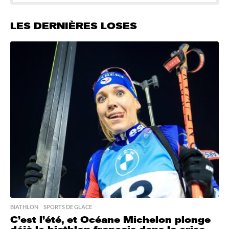
LES DERNIÈRES LOSES
BIATHLON
,
SPORTS DE GLACE
C’est l’été, et Océane Michelon plonge