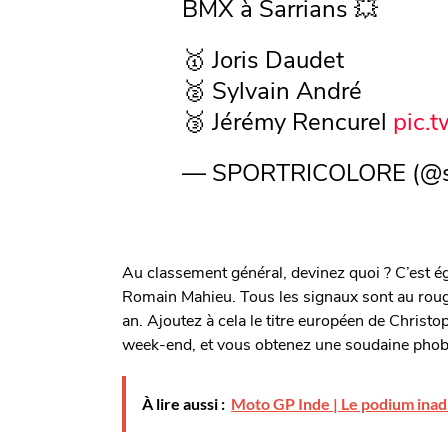
BMX à Sarrians 💥
🥇 Joris Daudet
🥈 Sylvain André
🥉 Jérémy Rencurel
pic.
— SPORTRICOLORE (@sp
Au classement général, devinez quoi ? C’est ég
Romain Mahieu. Tous les signaux sont au roug
an. Ajoutez à cela le titre européen de Christ
week-end, et vous obtenez une soudaine phobie
À lire aussi :
Moto GP Inde | Le podium inad