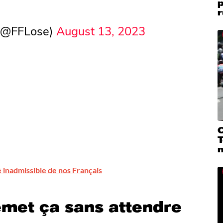
r
 (@FFLose)
August 13, 2023
C
T
 inadmissible de nos Français
emet ça sans attendre