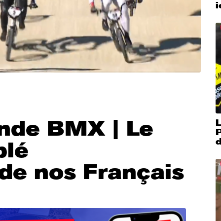
nde BMX | Le
L
P
plé
de nos Français