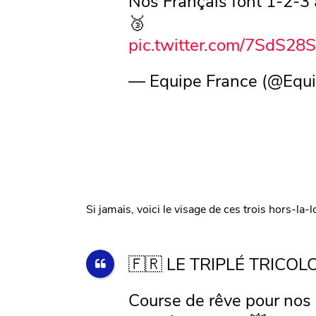
Nos Français font 1-2-3
🥉
pic.twitter.com/7SdS28
— Equipe France (@Equ
Si jamais, voici le visage de ces trois hors-la
🇫🇷 LE TRIPLÉ TRICOL
Course de rêve pour nos