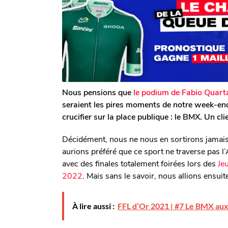
T
s
s
o
a
m
a
g
G
o
g
a
o
l
e
r
o
n
Nous pensions que
le podium de Fabio Quart
seraient les pires moments de notre week-end
crucifier sur la place publique : le BMX. Un cl
Décidément, nous ne nous en sortirons jamais
aurions préféré que ce sport ne traverse pas l
avec des finales totalement foirées lors des
Je
2022
. Mais sans le savoir, nous allions ensuit
À lire aussi :
FFL d’Or 2021 | #7 Le BMX aux 