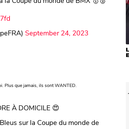
 à la Coupe du monde de BMX 🥇🥈
S7fd
ipeFRA)
September 24, 2023
E
-loi. Plus que jamais, ils sont WANTED.
ORE À DOMICILE 😍
 Bleus sur la Coupe du monde de