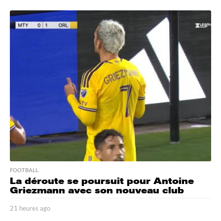
1
h
e
u
r
e
s
a
g
o
FOOTBALL
La déroute se poursuit pour Antoine
Griezmann avec son nouveau club
21 heures ago
2
1