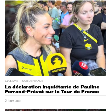
o
u
r
s
a
g
o
CYCLISME
,
TOUR DE FRANCE
La déclaration inquiétante de Pauline
Ferrand-Prévot sur le Tour de France
2 jours ago
2
j
o