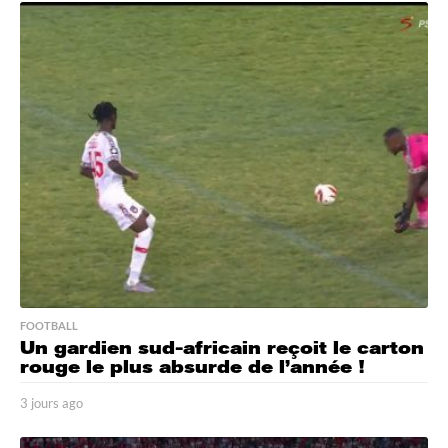
o
u
r
s
a
g
o
FOOTBALL
Un gardien sud-africain reçoit le carton
rouge le plus absurde de l’année !
3 jours ago
3
j
o