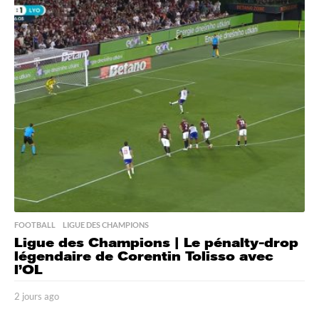
u
r
s
a
g
o
FOOTBALL
,
LIGUE DES CHAMPIONS
Ligue des Champions | Le pénalty-drop
légendaire de Corentin Tolisso avec
l’OL
2 jours ago
2
j