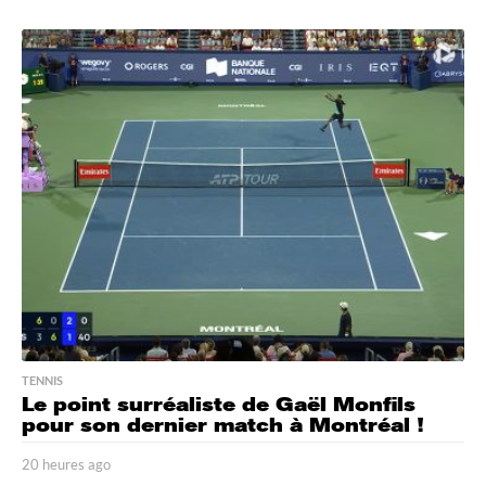
6
h
e
u
r
e
s
a
g
o
TENNIS
Le point surréaliste de Gaël Monfils
pour son dernier match à Montréal !
20 heures ago
2
0