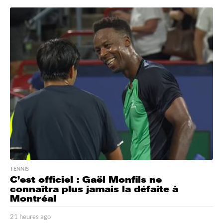
h
e
u
r
e
s
a
g
o
TENNIS
C’est officiel : Gaël Monfils ne
connaîtra plus jamais la défaite à
Montréal
21 heures ago
2