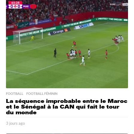
u
r
s
a
g
o
FOOTBALL
,
FOOTBALL FÉMININ
La séquence improbable entre le Maroc
et le Sénégal à la CAN qui fait le tour
du monde
3 jours ago
3
j