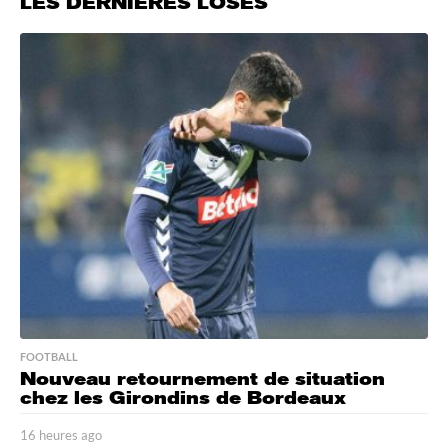
LES DERNIÈRES LOSES
FOOTBALL
Nouveau retournement de situation
chez les Girondins de Bordeaux
16 heures ago
1