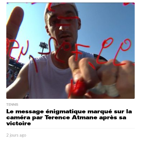
h
e
u
r
e
s
a
g
o
TENNIS
Le message énigmatique marqué sur la
caméra par Terence Atmane après sa
victoire
2 jours ago
2
j