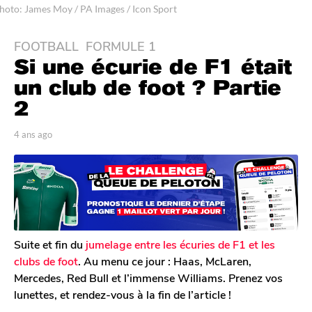
hoto: James Moy / PA Images / Icon Sport
FOOTBALL
,
FORMULE 1
4
Si une écurie de F1 était
a
n
un club de foot ? Partie
s
2
a
g
p
4 ans ago
4
o
a
a
r
n
4
T
s
a
o
a
n
m
g
G
s
o
a
a
l
Suite et fin du
jumelage entre les écuries de F1 et les
g
e
clubs de foot
. Au menu ce jour : Haas, McLaren,
o
r
Mercedes, Red Bull et l’immense Williams. Prenez vos
o
lunettes, et rendez-vous à la fin de l’article !
n