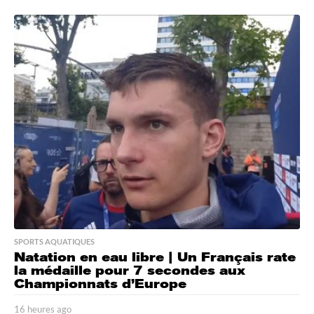
6
h
e
u
r
e
s
a
g
o
SPORTS AQUATIQUES
Natation en eau libre | Un Français rate
la médaille pour 7 secondes aux
Championnats d’Europe
16 heures ago
1