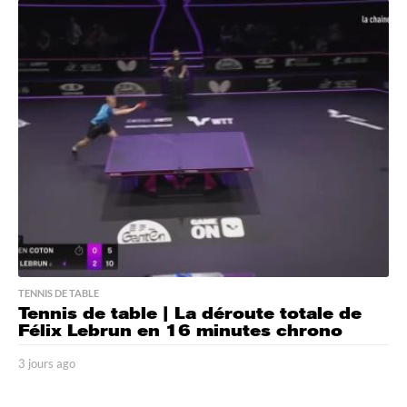
o
u
r
s
a
g
o
TENNIS DE TABLE
Tennis de table | La déroute totale de
Félix Lebrun en 16 minutes chrono
3 jours ago
3
j
o