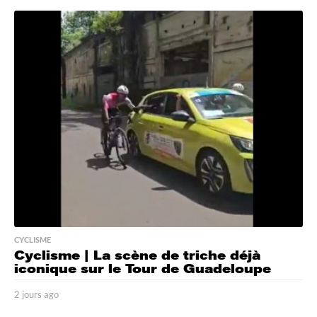
o
u
r
s
a
g
o
CYCLISME
Cyclisme | La scène de triche déjà
iconique sur le Tour de Guadeloupe
2 jours ago
2
j