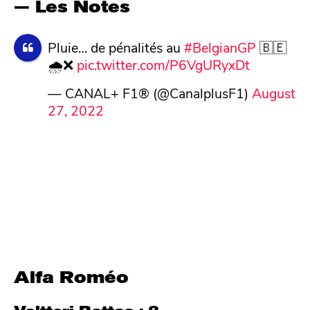
— Les Notes
Pluie… de pénalités au
#BelgianGP
🇧🇪
🌧️❌
pic.twitter.com/P6VgURyxDt
— CANAL+ F1® (@CanalplusF1)
August
27, 2022
Alfa Roméo