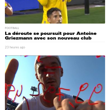
FOOTBALL
La déroute se poursuit pour Antoine
Griezmann avec son nouveau club
23 heures ago
2
3
h
e
u
r
e
s
a
g
o