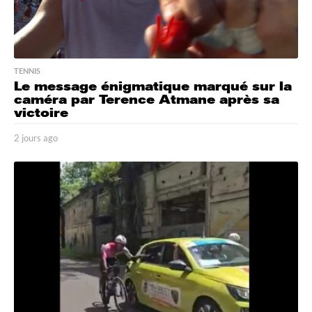
TENNIS
Le message énigmatique marqué sur la
caméra par Terence Atmane après sa
victoire
2 jours ago
2
j
o
u
r
s
a
g
o