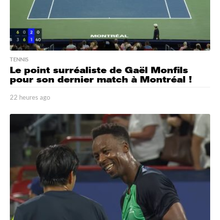
TENNIS
Le point surréaliste de Gaël Monfils
pour son dernier match à Montréal !
22 heures ago
2
2
h
e
u
r
e
s
a
g
o