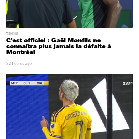
TENNIS
C’est officiel : Gaël Monfils ne
connaîtra plus jamais la défaite à
Montréal
22 heures ago
2
2
h
e
u
r
e
s
a
g
o