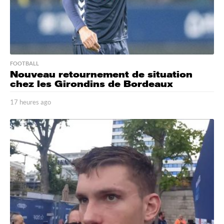
FOOTBALL
Nouveau retournement de situation
chez les Girondins de Bordeaux
17 heures ago
1
7
h
e
u
r
e
s
a
g
o