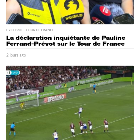
CYCLISME
,
TOUR DE FRANCE
La déclaration inquiétante de Pauline
Ferrand-Prévot sur le Tour de France
2 jours ago
2
j
o
u
r
s
a
g
o