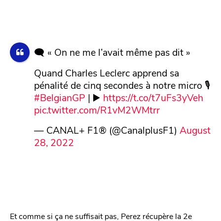
🗨️ « On ne me l’avait même pas dit »
Quand Charles Leclerc apprend sa
pénalité de cinq secondes à notre micro 🎙️
#BelgianGP
| ▶️
https://t.co/t7uFs3yVeh
pic.twitter.com/R1vM2WMtrr
— CANAL+ F1® (@CanalplusF1)
August
28, 2022
Et comme si ça ne suffisait pas, Perez récupère la 2e