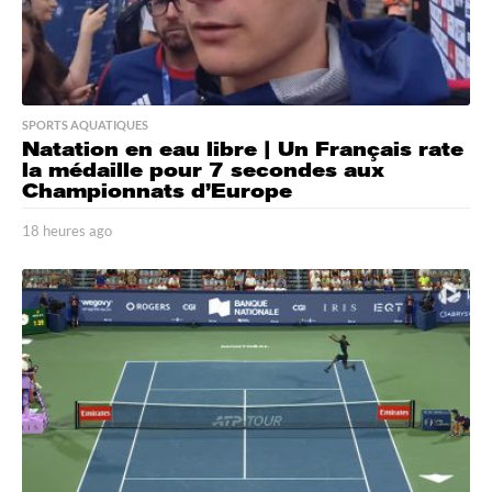
SPORTS AQUATIQUES
Natation en eau libre | Un Français rate
la médaille pour 7 secondes aux
Championnats d’Europe
18 heures ago
1
8
h
e
u
r
e
s
a
g
o