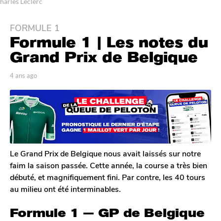
harles Leclerc
FORMULE 1
4
Formule 1 | Les notes du
a
n
Grand Prix de Belgique
s
a
p
4 ans ago
4
a
a
g
r
n
o
T
s
4
o
a
m
a
g
G
o
n
a
s
l
Le Grand Prix de Belgique nous avait laissés sur notre
a
e
faim la saison passée. Cette année, la course a très bien
r
g
débuté, et magnifiquement fini. Par contre, les 40 tours
o
o
au milieu ont été interminables.
n
Formule 1 — GP de Belgique