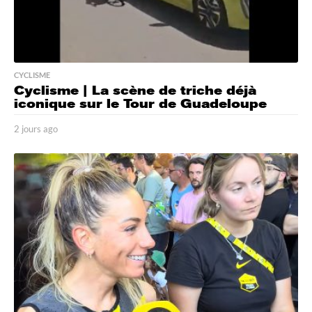
CYCLISME
Cyclisme | La scène de triche déjà
iconique sur le Tour de Guadeloupe
2 jours ago
2
j
o
u
r
s
a
g
o