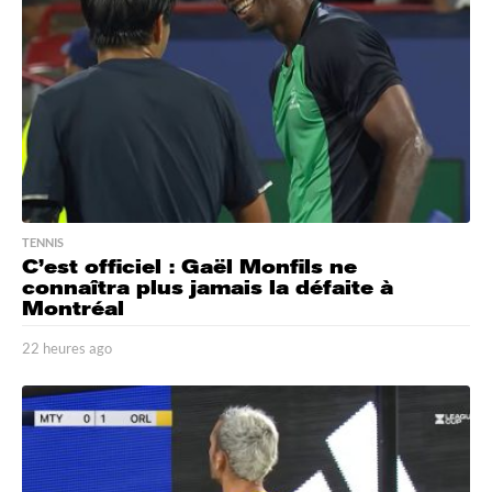
a
g
o
TENNIS
C’est officiel : Gaël Monfils ne
connaîtra plus jamais la défaite à
Montréal
22 heures ago
2
2
h
e
u
r
e