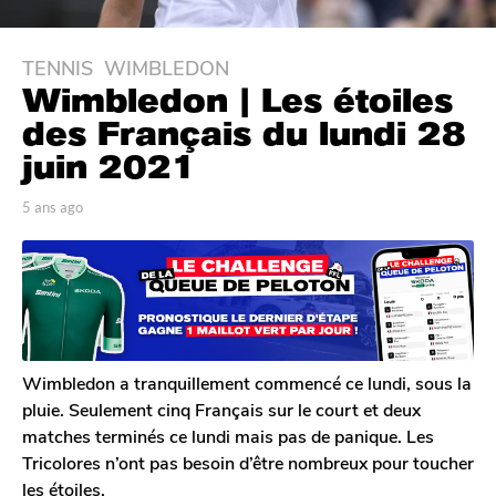
TENNIS
,
WIMBLEDON
5
Wimbledon | Les étoiles
a
n
des Français du lundi 28
s
juin 2021
a
g
p
5 ans ago
5
o
a
a
r
n
5
J
s
a
o
a
n
n
g
a
s
o
s
a
Wimbledon a tranquillement commencé ce lundi, sous la
g
pluie. Seulement cinq Français sur le court et deux
o
matches terminés ce lundi mais pas de panique. Les
Tricolores n’ont pas besoin d’être nombreux pour toucher
les étoiles.