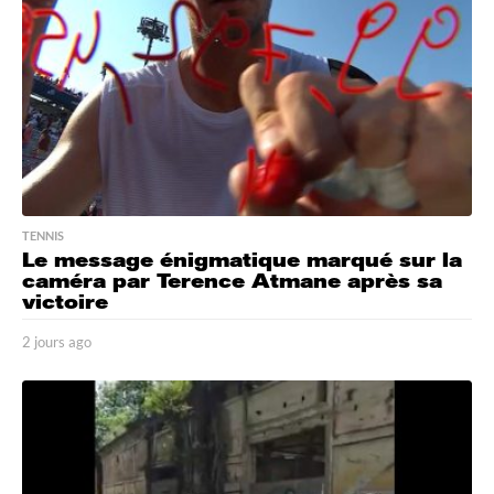
a
g
o
TENNIS
Le message énigmatique marqué sur la
caméra par Terence Atmane après sa
victoire
2 jours ago
2
j
o
u
r
s
a
g