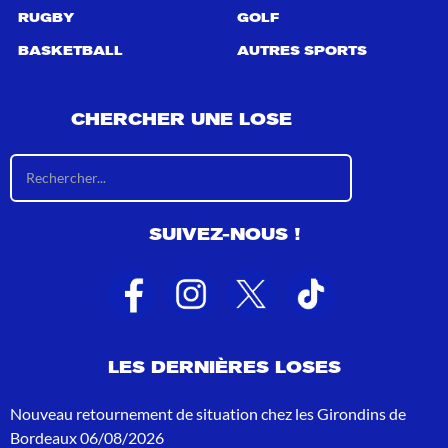
RUGBY
GOLF
BASKETBALL
AUTRES SPORTS
CHERCHER UNE LOSE
R
é
s
u
SUIVEZ-NOUS !
l
t
a
t
s
d
e
LES DERNIÈRES LOSES
r
e
c
Nouveau retournement de situation chez les Girondins de
h
Bordeaux
06/08/2026
e