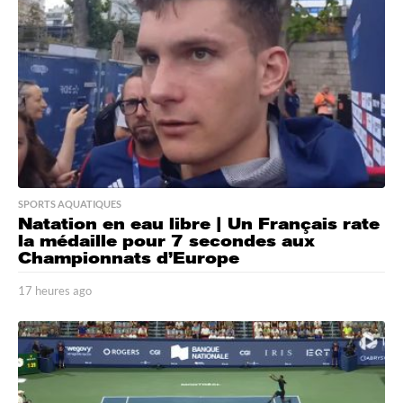
s
a
g
o
SPORTS AQUATIQUES
Natation en eau libre | Un Français rate
la médaille pour 7 secondes aux
Championnats d’Europe
17 heures ago
1
7
h
e
u
r
e