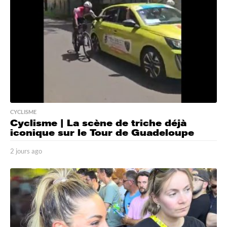
o
CYCLISME
Cyclisme | La scène de triche déjà
iconique sur le Tour de Guadeloupe
2 jours ago
2
j
o
u
r
s
a
g