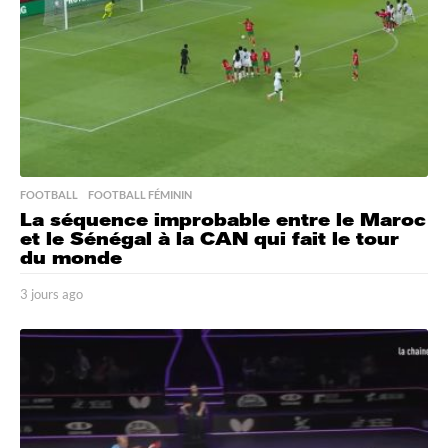
FOOTBALL
,
FOOTBALL FÉMININ
La séquence improbable entre le Maroc
et le Sénégal à la CAN qui fait le tour
du monde
3 jours ago
3
j
o
u
r
s
a
g
o