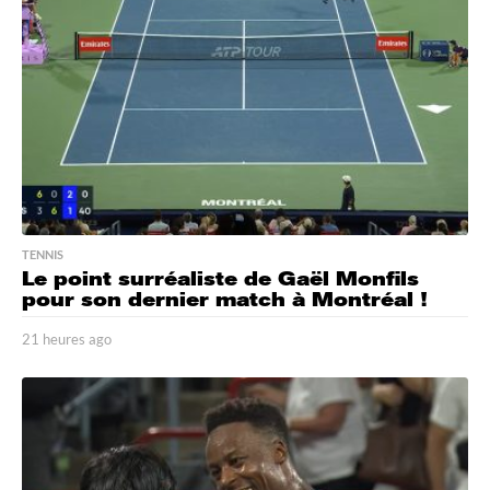
s
a
g
o
TENNIS
Le point surréaliste de Gaël Monfils
pour son dernier match à Montréal !
21 heures ago
2
1
h
e
u
r
e
s