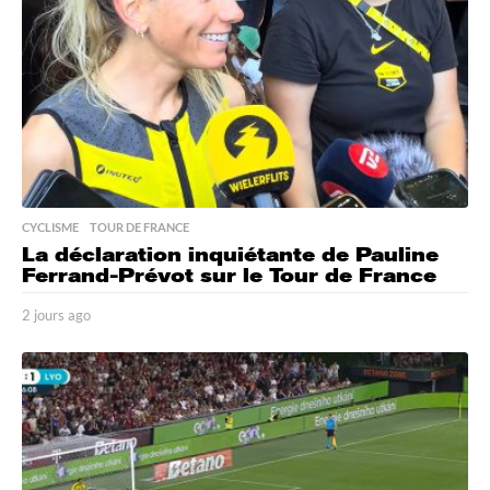
o
CYCLISME
,
TOUR DE FRANCE
La déclaration inquiétante de Pauline
Ferrand-Prévot sur le Tour de France
2 jours ago
2
j
o
u
r
s
a
g
o