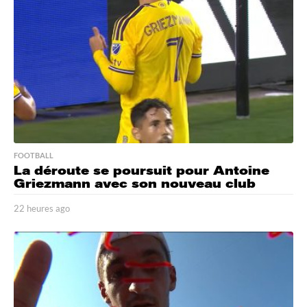
s
a
g
o
FOOTBALL
La déroute se poursuit pour Antoine
Griezmann avec son nouveau club
22 heures ago
2
2
h
e
u
r
e
s