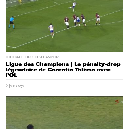
FOOTBALL
,
LIGUE DES CHAMPIONS
Ligue des Champions | Le pénalty-drop
légendaire de Corentin Tolisso avec
l’OL
2 jours ago
2
j
o
u
r
s
a
g