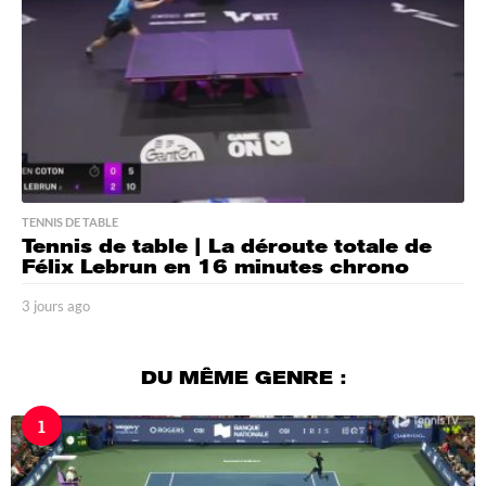
TENNIS DE TABLE
Tennis de table | La déroute totale de
Félix Lebrun en 16 minutes chrono
3 jours ago
3
j
o
u
DU MÊME GENRE :
r
s
1
a
g
o