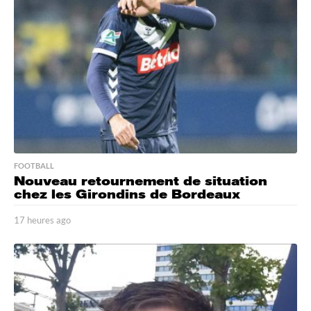
FOOTBALL
Nouveau retournement de situation
chez les Girondins de Bordeaux
17 heures ago
1
7
h
e
u
r
e