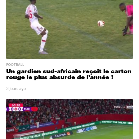
o
FOOTBALL
Un gardien sud-africain reçoit le carton
rouge le plus absurde de l’année !
3 jours ago
3
j
o
u
r
s
a
g
o