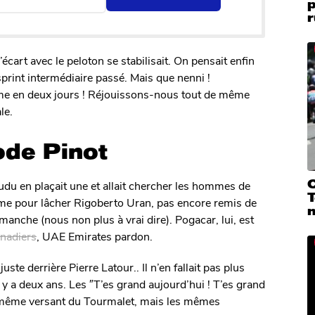
r
écart avec le peloton se stabilisait. On pensait enfin
sprint intermédiaire passé. Mais que nenni !
en deux jours ! Réjouissons-nous tout de même
le.
ode Pinot
C
audu en plaçait une et allait chercher les hommes de
T
ythme pour lâcher Rigoberto Uran, pas encore remis de
manche (nous non plus à vrai dire). Pogacar, lui, est
nadiers
, UAE Emirates pardon.
te derrière Pierre Latour.. Il n’en fallait pas plus
 y a deux ans. Les ″T’es grand aujourd’hui ! T’es grand
le même versant du Tourmalet, mais les mêmes