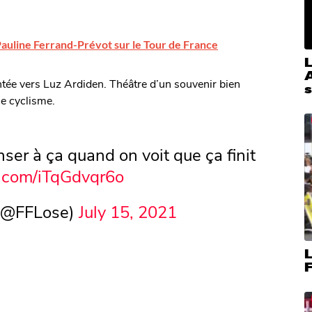
Pauline Ferrand-Prévot sur le Tour de France
A
ntée vers Luz Ardiden. Théâtre d’un souvenir bien
s
e cyclisme.
ser à ça quand on voit que ça finit
er.com/iTqGdvqr6o
 (@FFLose)
July 15, 2021
L