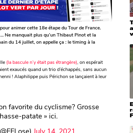
T
 pour animer cette 18e étape du Tour de France.
a
u… Ne manquait plus qu’un Thibaut Pinot et la
n du 14 juillet, on appelle ça : le timing à la
ille
(la bascule n’y était pas étrangère)
, on espérait
taient exaucés quand un trio d’échappés, sans aucun
nenni ! Alaphilippe puis Périchon se lançaient à leur
E
ion favorite du cyclisme? Grosse
r
chasse-patate » ici.
F
 (@FFLose)
July 14, 2021