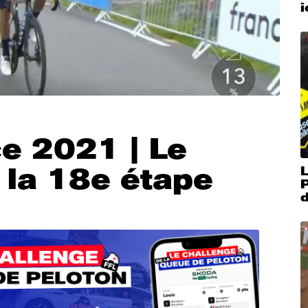
e 2021 | Le
 la 18e étape
L
P