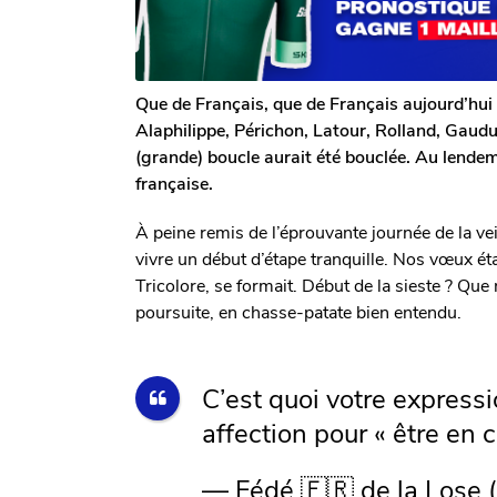
g
o
Que de Français, que de Français aujourd’hui
Alaphilippe, Périchon, Latour, Rolland, Gaud
(grande) boucle aurait été bouclée. Au lendemai
française.
À peine remis de l’éprouvante journée de la ve
vivre un début d’étape tranquille. Nos vœux é
Tricolore, se formait. Début de la sieste ? Que 
poursuite, en chasse-patate bien entendu.
C’est quoi votre express
affection pour « être en 
— Fédé 🇫🇷 de la Lose