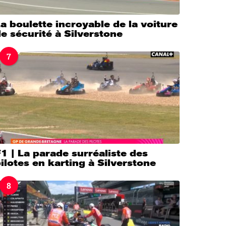
a boulette incroyable de la voiture
e sécurité à Silverstone
7
1 | La parade surréaliste des
ilotes en karting à Silverstone
8