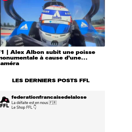
1 | Alex Albon subit une poisse
monumentale à cause d’une…
caméra
LES DERNIERS POSTS FFL
federationfrancaisedelalose
La défaite est en nous 🇫🇷
Le Shop FFL 👇