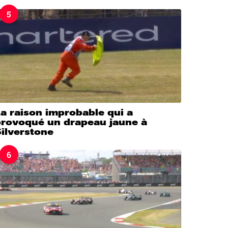
5
a raison improbable qui a
provoqué un drapeau jaune à
ilverstone
6