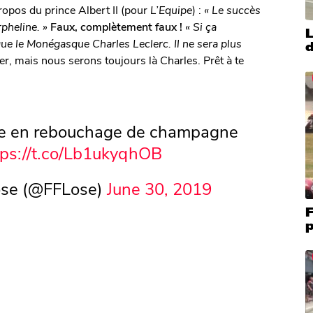
ropos du prince Albert II (pour
L’Equipe
) :
« Le succès
pheline. »
Faux, complètement faux !
« Si ça
L
e le Monégasque Charles Leclerc. Il ne sera plus
d
r, mais nous serons toujours là Charles. Prêt à te
se en rebouchage de champagne
tps://t.co/Lb1ukyqhOB
Lose (@FFLose)
June 30, 2019
F
p