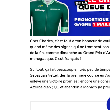
h
a
7
o
g
a
m
o
n
s
a
g
o
Cher Charles, c’est tout à ton honneur de vouloi
quand même des signes qui ne trompent pas :
de la fin, comme dimanche au Grand Prix d’Au
monégasque. C’est français !
Surtout, ça fait beaucoup en très peu de temp
Sebastian Vettel, dès la première course en Aust
enlève une victoire promise ; encore une consi
Azerbaïdjan ; Q1 et abandon à Monaco (la preuve