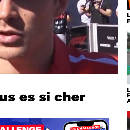
L
P
L
us es si cher
A