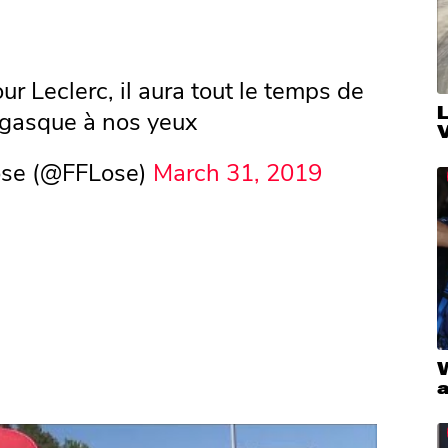
r Leclerc, il aura tout le temps de
égasque à nos yeux
V
Lose (@FFLose)
March 31, 2019
W
a