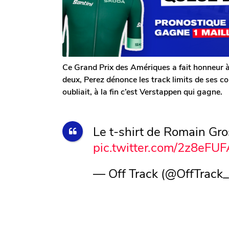
G
o
s
a
a
l
g
e
o
r
o
n
Ce Grand Prix des Amériques a fait honneur à p
deux, Perez dénonce les track limits de ses 
oubliait, à la fin c’est Verstappen qui gagne.
Le t-shirt de Romain Gr
pic.twitter.com/2z8eFUF
— Off Track (@OffTrack