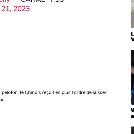
 21, 2023
V
eloton, le Chinois reçoit en plus l’ordre de laisser
ui.
W
a