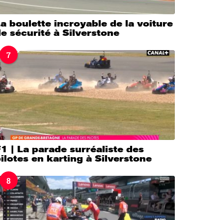
a boulette incroyable de la voiture
e sécurité à Silverstone
7
1 | La parade surréaliste des
ilotes en karting à Silverstone
8