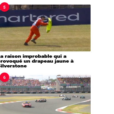
5
a raison improbable qui a
provoqué un drapeau jaune à
ilverstone
6