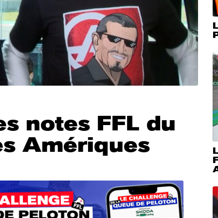
L
P
es notes FFL du
es Amériques
L
A