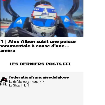
1 | Alex Albon subit une poisse
monumentale à cause d’une…
caméra
LES DERNIERS POSTS FFL
federationfrancaisedelalose
La défaite est en nous 🇫🇷
Le Shop FFL 👇