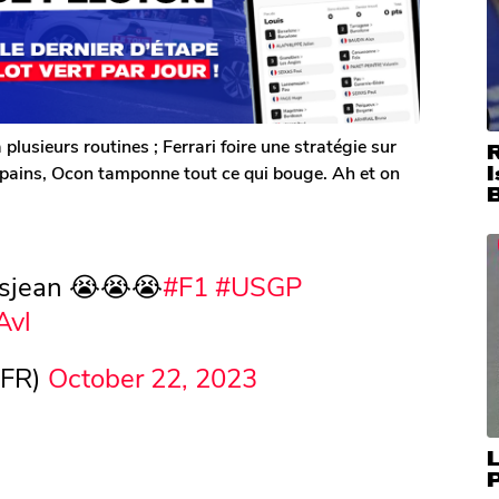
lusieurs routines ; Ferrari foire une stratégie sur
copains, Ocon tamponne tout ce qui bouge. Ah et on
I
osjean 😭😭😭
#F1
#USGP
Avl
_FR)
October 22, 2023
L