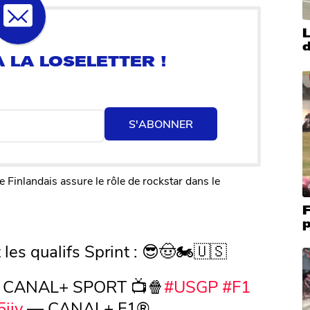
L
d
S'ABONNER
le Finlandais assure le rôle de rockstar dans le
F
p
es qualifs Sprint : 😎🤠🏍️🇺🇸
r CANAL+ SPORT 📺🍿
#USGP
#F1
iiy
— CANAL+ F1®