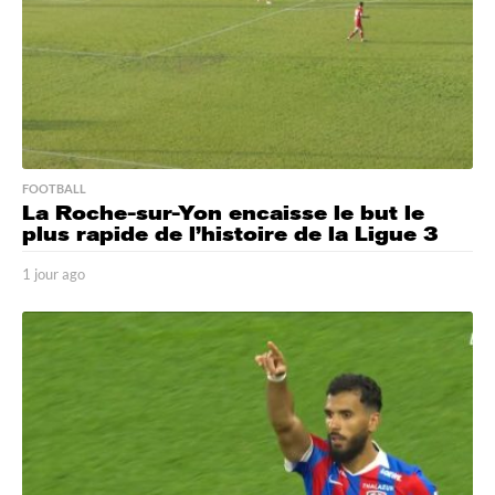
o
FOOTBALL
La Roche-sur-Yon encaisse le but le
plus rapide de l’histoire de la Ligue 3
1 jour ago
1
j
o
u
r
a
g
o