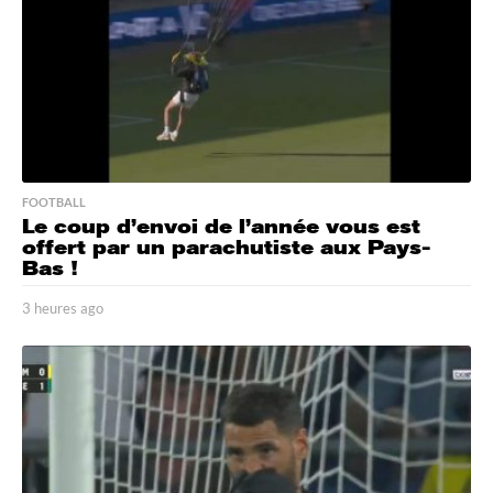
FOOTBALL
Le coup d’envoi de l’année vous est
offert par un parachutiste aux Pays-
Bas !
3 heures ago
3
h
e
u
r
e
s
a
g