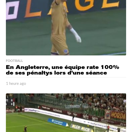
FOOTBALL
En Angleterre, une équipe rate 100%
de ses pénaltys lors d’une séance
1 heure ago
1
h
e
u
r
e
a
g
o