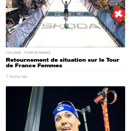
CYCLISME
,
TOUR DE FRANCE
Retournement de situation sur le Tour
de France Femmes
5 heures ago
5
h
e
u
r
e
s
a
g
o