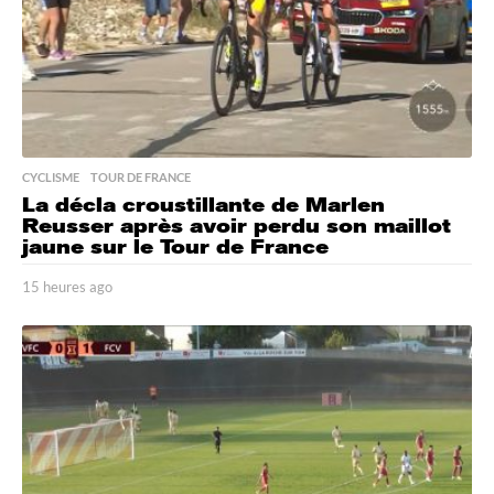
CYCLISME
,
TOUR DE FRANCE
La décla croustillante de Marlen
Reusser après avoir perdu son maillot
jaune sur le Tour de France
15 heures ago
1
5
h
e
u
r
e
s
a
g