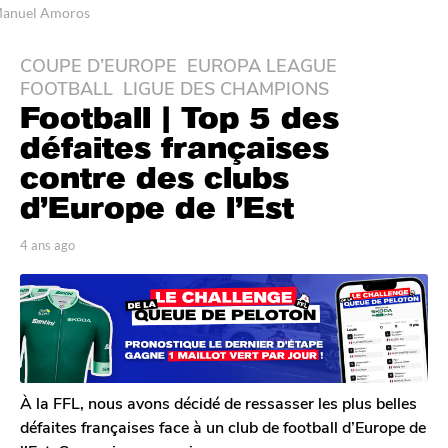
anuel Amoros
COUPE D’EUROPE
,
EUROPA LEAGUE
,
4
FOOTBALL
,
LIGUE DES CHAMPIONS
a
Football | Top 5 des
n
s
défaites françaises
a
contre des clubs
g
d’Europe de l’Est
o
4
p
4 ans ago
4
a
a
a
n
r
n
T
s
s
o
a
a
m
g
g
G
o
a
o
l
À la FFL, nous avons décidé de ressasser les plus belles
e
défaites françaises face à un club de football d’Europe de
r