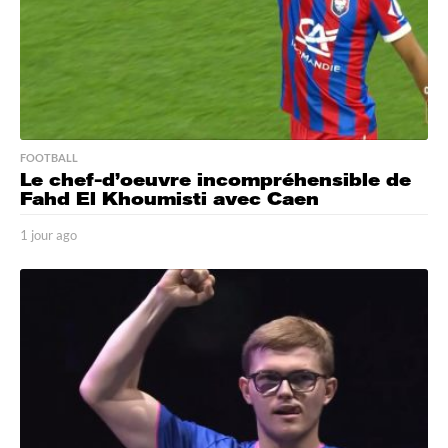
FOOTBALL
Le chef-d’oeuvre incompréhensible de
Fahd El Khoumisti avec Caen
1 jour ago
1
j
o
u
r
a
g
o