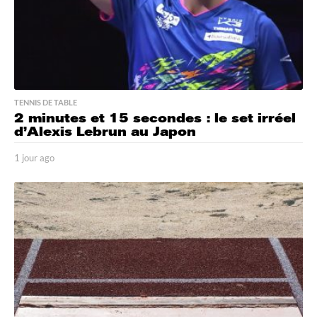
TENNIS DE TABLE
2 minutes et 15 secondes : le set irréel
d’Alexis Lebrun au Japon
1 jour ago
1
j
o
u
r
a
g
o