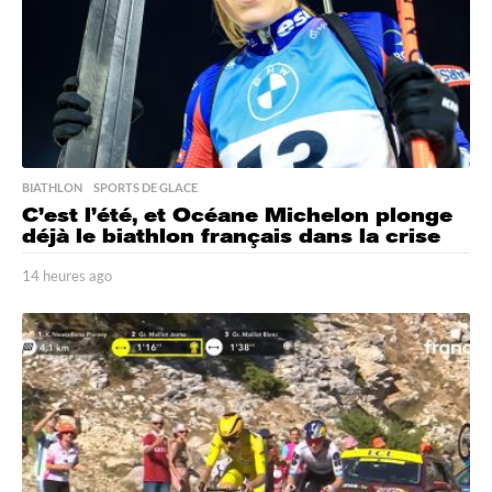
BIATHLON
,
SPORTS DE GLACE
C’est l’été, et Océane Michelon plonge
déjà le biathlon français dans la crise
14 heures ago
1
4
h
e
u
r
e
s
a
g
o