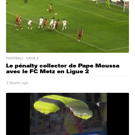
FOOTBALL
,
LIGUE 2
Le pénalty collector de Pape Moussa
avec le FC Metz en Ligue 2
3 heures ago
3
h
e
u
r
e
s
a
g
o