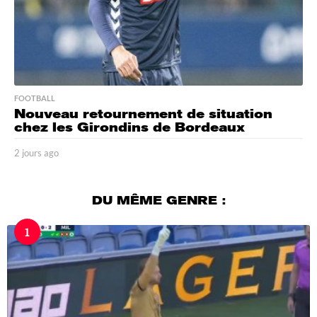
FOOTBALL
Nouveau retournement de situation
chez les Girondins de Bordeaux
2 jours ago
2
j
o
u
DU MÊME GENRE :
r
s
1
a
g
o