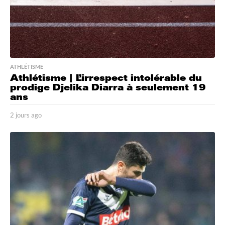
ATHLÉTISME
Athlétisme | L’irrespect intolérable du
prodige Djelika Diarra à seulement 19
ans
2 jours ago
2
j
o
u
r
s
a
g
o