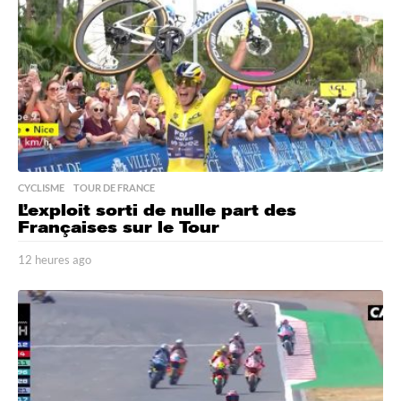
a
g
o
CYCLISME
,
TOUR DE FRANCE
L’exploit sorti de nulle part des
Françaises sur le Tour
12 heures ago
1
2
h
e
u
r
e
s
a