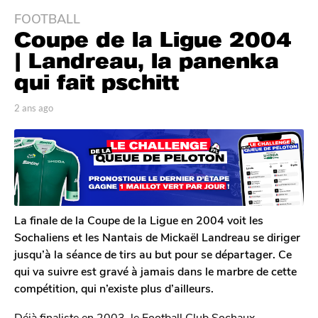
FOOTBALL
2
Coupe de la Ligue 2004
a
n
| Landreau, la panenka
s
qui fait pschitt
a
g
p
2 ans ago
2
o
a
a
r
n
2
T
s
a
o
a
n
m
g
G
s
o
a
a
l
La finale de la Coupe de la Ligue en 2004 voit les
g
e
Sochaliens et les Nantais de Mickaël Landreau se diriger
o
r
jusqu’à la séance de tirs au but pour se départager. Ce
o
qui va suivre est gravé à jamais dans le marbre de cette
n
compétition, qui n’existe plus d’ailleurs.
Déjà finaliste en 2003, le Football Club Sochaux-