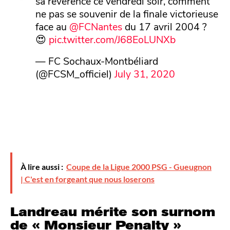
sa révérence ce vendredi soir, comment
ne pas se souvenir de la finale victorieuse
face au
@FCNantes
du 17 avril 2004 ?
😍
pic.twitter.com/J68EoLUNXb
— FC Sochaux-Montbéliard
(@FCSM_officiel)
July 31, 2020
À lire aussi :
Coupe de la Ligue 2000 PSG - Gueugnon
| C'est en forgeant que nous loserons
Landreau mérite son surnom
de « Monsieur Penalty »