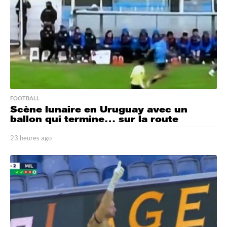
g
o
FOOTBALL
Scène lunaire en Uruguay avec un
ballon qui termine… sur la route
23 heures ago
2
3
h
e
u
r
e
s
a
g