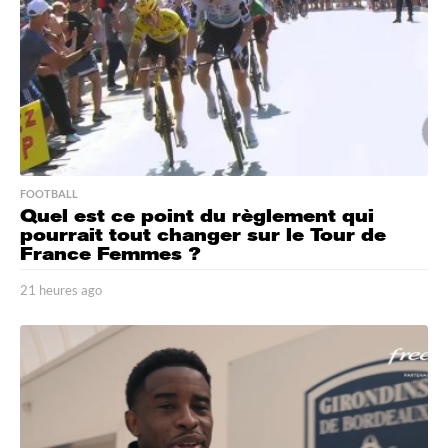
g
o
FOOTBALL
Quel est ce point du règlement qui
pourrait tout changer sur le Tour de
France Femmes ?
21 heures ago
2
1
h
e
u
r
e
s
a