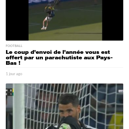
FOOTBALL
Le coup d’envoi de l’année vous est
offert par un parachutiste aux Pays-
Bas !
1 jour ago
1
j
o
u
r
a
g
o