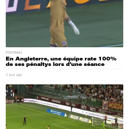
o
FOOTBALL
En Angleterre, une équipe rate 100%
de ses pénaltys lors d’une séance
1 jour ago
1
j
o
u
r
a
g
o