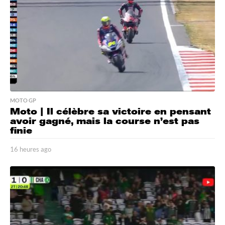
g
o
MOTO GP
Moto | Il célèbre sa victoire en pensant
avoir gagné, mais la course n’est pas
finie
16 heures ago
1
6
h
e
u
r
e
s