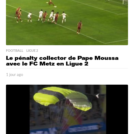
FOOTBALL
,
LIGUE 2
Le pénalty collector de Pape Moussa
avec le FC Metz en Ligue 2
1 jour ago
1
j
o
u
r
a
g
o