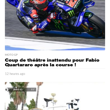
MOTO GP
Coup de théâtre inattendu pour Fabio
Quartararo après la course !
12 heures ago
1
1
h
e
u
r
e
s