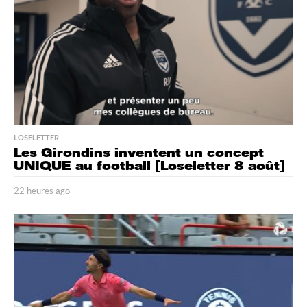
g
o
LOSELETTER
Les Girondins inventent un concept
UNIQUE au football [Loseletter 8 août]
22 heures ago
2
2
h
e
u
r
e
s
a