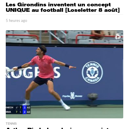
Les Girondins inventent un concept
UNIQUE au football [Loseletter 8 août]
5 heures ago
5
h
e
u
r
e
s
a
g
o
TENNIS