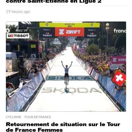
contre Saint-Étienne en Ligue 2
19 heures ago
1
9
h
e
u
r
e
s
a
g
o
CYCLISME
,
TOUR DE FRANCE
Retournement de situation sur le Tour
de France Femmes