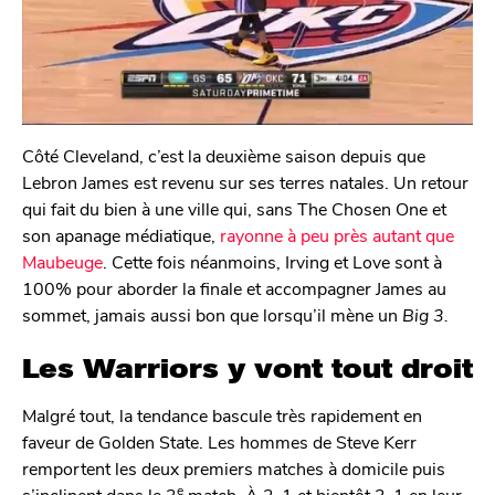
Côté Cleveland, c’est la deuxième saison depuis que
Lebron James est revenu sur ses terres natales. Un retour
qui fait du bien à une ville qui, sans The Chosen One et
son apanage médiatique,
rayonne à peu près autant que
Maubeuge
. Cette fois néanmoins, Irving et Love sont à
100% pour aborder la finale et accompagner James au
sommet, jamais aussi bon que lorsqu’il mène un
Big 3.
Les Warriors y vont tout droit
Malgré tout, la tendance bascule très rapidement en
faveur de Golden State. Les hommes de Steve Kerr
remportent les deux premiers matches à domicile puis
e
s’inclinent dans le 3
match. À 2-1 et bientôt 3-1 en leur