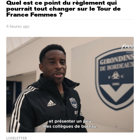
Quel est ce point du règlement qui
pourrait tout changer sur le Tour de
France Femmes ?
4 heures ago
4
h
e
u
r
e
s
a
g
o
LOSELETTER