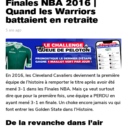
Finales NBA 2016 |
a
n
Quand les Warriors
s
battaient en retraite
a
g
p
5 ans ago
5
o
a
a
r
n
5
J
s
a
o
a
n
n
g
a
s
o
s
a
En 2016, les Cleveland Cavaliers deviennent la première
g
équipe de l’histoire à remporter le titre après avoir été
o
mené 3-1 dans les Finales NBA. Mais ça veut surtout
dire que pour la première fois, une équipe a PERDU en
ayant mené 3-1 en finale. Un choke encore jamais vu qui
font entrer les Golden State dans l’Histoire.
De la revanche dans l’air