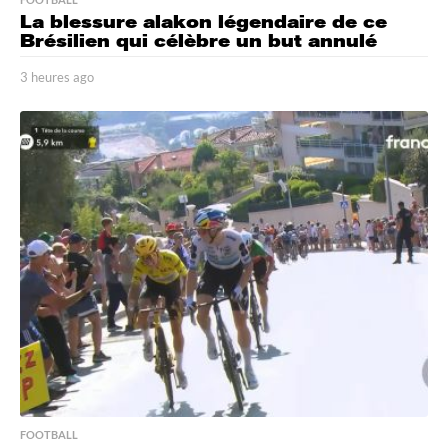
La blessure alakon légendaire de ce
Brésilien qui célèbre un but annulé
3 heures ago
3
h
e
u
r
e
s
a
g
o
FOOTBALL