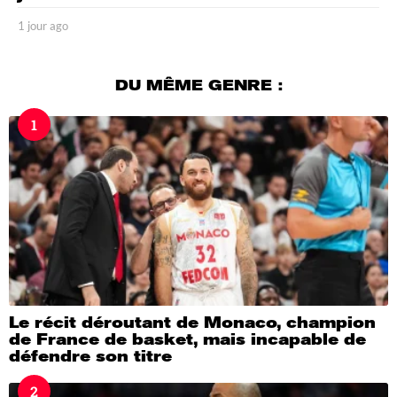
1 jour ago
1
j
o
u
DU MÊME GENRE :
r
a
1
g
o
Le récit déroutant de Monaco, champion
de France de basket, mais incapable de
défendre son titre
2