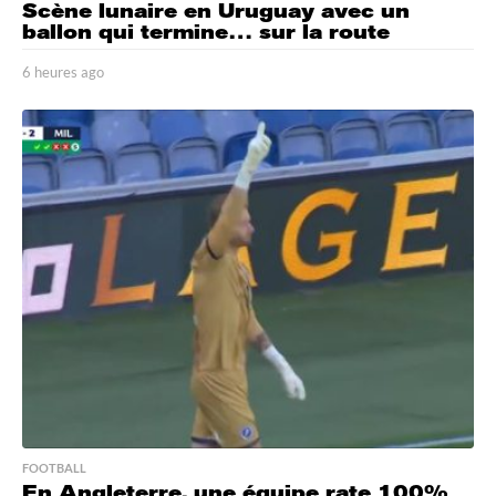
Scène lunaire en Uruguay avec un
ballon qui termine… sur la route
6 heures ago
6
h
e
u
r
e
s
a
g
o
FOOTBALL
En Angleterre, une équipe rate 100%