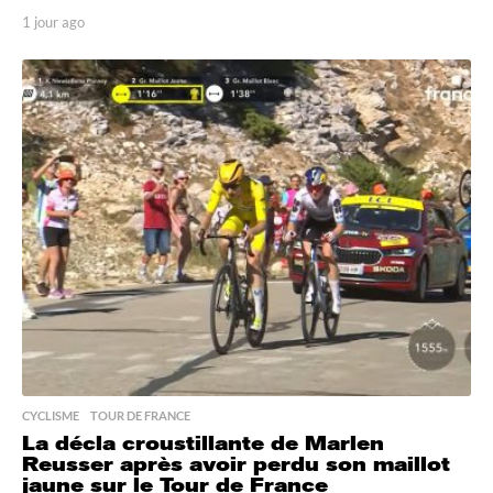
1 jour ago
1
j
o
u
r
a
g
o
CYCLISME
,
TOUR DE FRANCE
La décla croustillante de Marlen
Reusser après avoir perdu son maillot
jaune sur le Tour de France