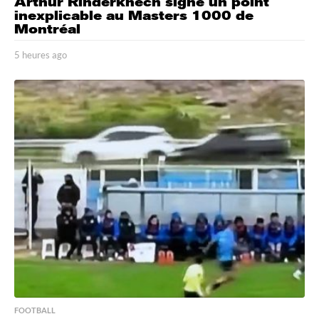
Arthur Rinderknech signe un point
inexplicable au Masters 1000 de
Montréal
5 heures ago
5
h
e
u
r
e
s
a
g
o
FOOTBALL