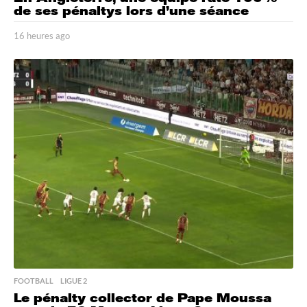
de ses pénaltys lors d’une séance
16 heures ago
1
6
h
e
u
r
e
s
a
g
o
FOOTBALL
,
LIGUE 2
Le pénalty collector de Pape Moussa