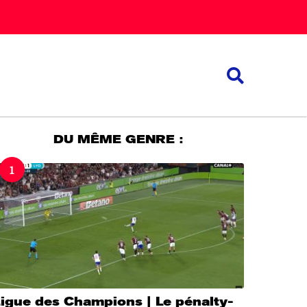
DU MÊME GENRE :
1
igue des Champions | Le pénalty-