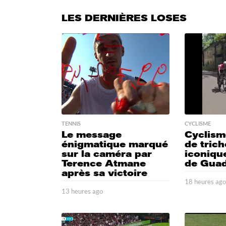
LES DERNIÈRES LOSES
TENNIS
CYCLISME
Le message
Cyclism
énigmatique marqué
de trich
sur la caméra par
iconique
Terence Atmane
de Gua
après sa victoire
18 heures ag
13 heures ago
1
7
h
e