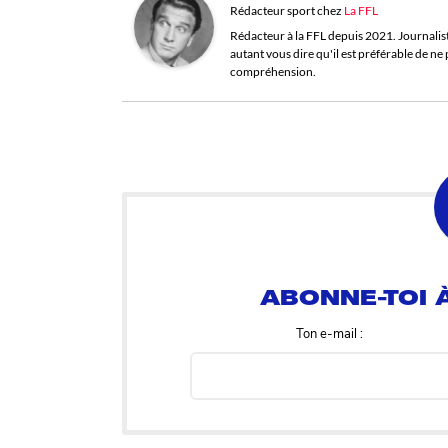
Rédacteur sport
chez
La FFL
Rédacteur à la FFL depuis 2021. Journaliste 
autant vous dire qu'il est préférable de n
compréhension.
ABONNE-TOI À
Ton e-mail :