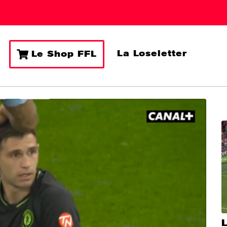
La Loseletter
Le Shop FFL
L