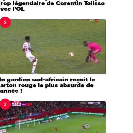
rop légendaire de Corentin Tolisso
vec l’OL
2
n gardien sud-africain reçoit le
arton rouge le plus absurde de
’année !
3