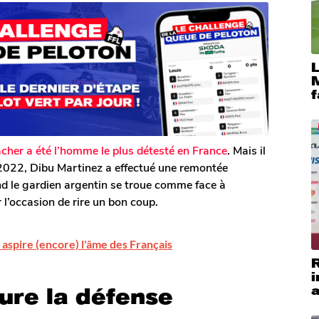
M
f
her a été l’homme le plus détesté en France
. Mais il
 2022, Dibu Martinez a effectué une remontée
d le gardien argentin se troue comme face à
 l’occasion de rire un bon coup.
aspire (encore) l'âme des Français
i
a
ure la défense