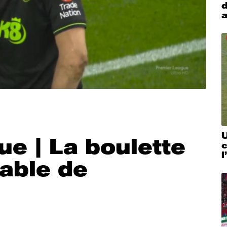
d
a
U
e | La boulette
c
l
iable de