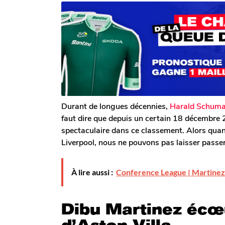
r
n
n
T
s
s
o
a
m
a
g
G
o
g
a
o
l
e
r
o
n
Durant de longues décennies,
Harald Schumac
faut dire que depuis un certain 18 décembre
spectaculaire dans ce classement. Alors quan
Liverpool, nous ne pouvons pas laisser passer
À lire aussi :
Conference League | Martinez 
Dibu Martinez écœ