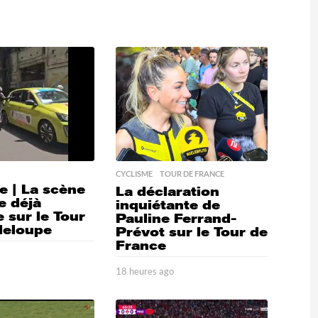
CYCLISME
,
TOUR DE FRANCE
e | La scène
La déclaration
e déjà
inquiétante de
 sur le Tour
Pauline Ferrand-
deloupe
Prévot sur le Tour de
France
o
1
8
18 heures ago
1
h
8
e
h
u
e