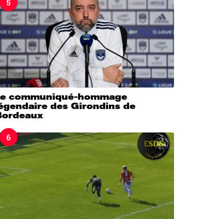
5
Le communiqué-hommage
légendaire des Girondins de
Bordeaux
6