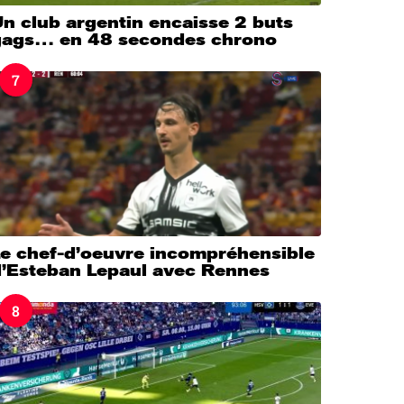
n club argentin encaisse 2 buts
gags… en 48 secondes chrono
7
Le chef-d’oeuvre incompréhensible
d’Esteban Lepaul avec Rennes
8