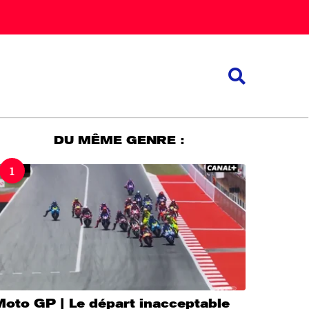
DU MÊME GENRE :
1
Moto GP | Le départ inacceptable