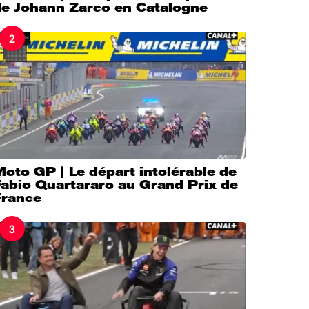
de Johann Zarco en Catalogne
2
oto GP | Le départ intolérable de
Fabio Quartararo au Grand Prix de
France
3