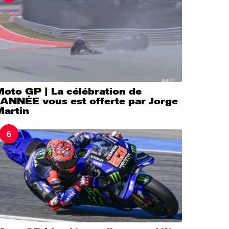
Moto GP | La célébration de
’ANNÉE vous est offerte par Jorge
Martin
6