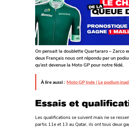
s
o
a
m
a
g
G
o
g
a
o
l
e
r
o
n
On pensait la doublette Quartararo – Zarco en 
deux Français nous ont répondu par un podiu
qu’est devenue la Moto GP pour notre fédé.
À lire aussi :
Moto GP Inde | Le podium inad
Essais et qualifica
Les qualifications se suivent mais ne se ressem
partis 11e et 13 au Qatar, ils ont tous deux g