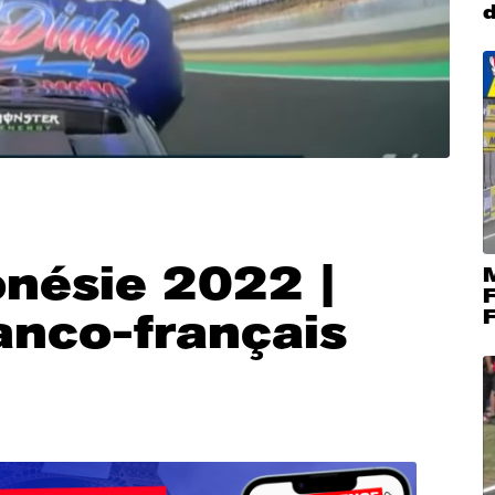
nésie 2022 |
M
anco-français