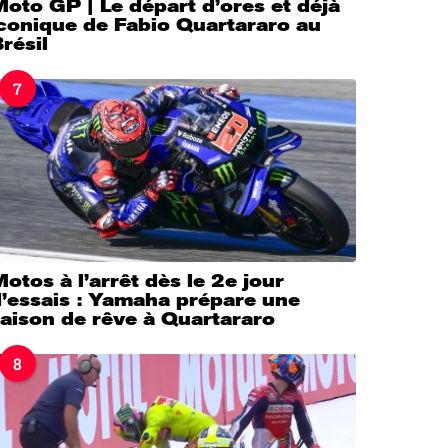
oto GP | Le départ d’ores et déjà
iconique de Fabio Quartararo au
résil
7
otos à l’arrêt dès le 2e jour
d’essais : Yamaha prépare une
aison de rêve à Quartararo
8