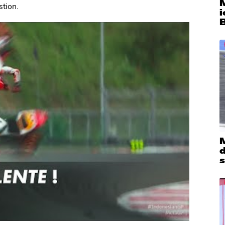
M
tion.
B
M
s