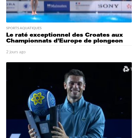
SPORTS AQUATIQUES
Le raté exceptionnel des Croates aux
Championnats d’Europe de plongeon
2 jours ago
2
j
o
u
r
s
a
g
o