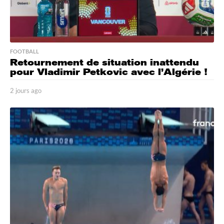
FOOTBALL
Retournement de situation inattendu
pour Vladimir Petkovic avec l’Algérie !
2 jours ago
2
j
o
u
r
s
a
g
o