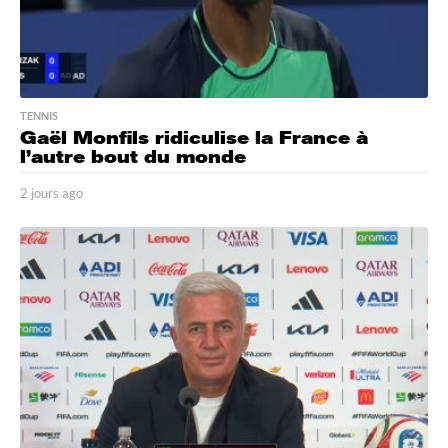
TENNIS
Gaël Monfils ridiculise la France à
l’autre bout du monde
2 jours ago
2
j
o
u
r
s
a
g
o