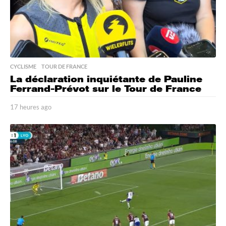
CYCLISME
,
TOUR DE FRANCE
La déclaration inquiétante de Pauline
Ferrand-Prévot sur le Tour de France
17 heures ago
1
7
h
e
u
r
e
s
a
g
o