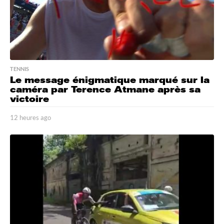
TENNIS
Le message énigmatique marqué sur la
caméra par Terence Atmane après sa
victoire
12 heures ago
1
6
h
e
u
r
e
s
a
g
o