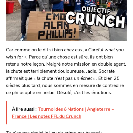
Car comme on le dit si bien chez eux,
« Careful what you
wish for ».
Parce qu’une chose est sûre, ils ont bien
retenu notre leçon. Malgré notre mission en double agent,
la chute est terriblement douloureuse. Jadis, Socrate
affirmait que «
la chute n’est pas un échec
« . Et bien 25
siècles plus tard, nous sommes en mesure de contredire
ce philosophe en herbe. Désolé, c’est les émotions.
À lire aussi :
Tournoi des 6 Nations | Angleterre –
France | Les notes FFL du Crunch
Tu n’as pas choisi le lieu du crime par hasard :