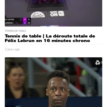
TENNIS DE TABLE
Tennis de table | La déroute totale de
Félix Lebrun en 16 minutes chrono
2 jours ago
2
j
o
u
r
s
a
g
o