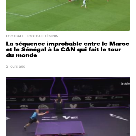
FOOTBALL
,
FOOTBALL FÉMININ
La séquence improbable entre le Maroc
et le Sénégal à la CAN qui fait le tour
du monde
2 jours ago
2
j
o
u
r
s
a
g
o