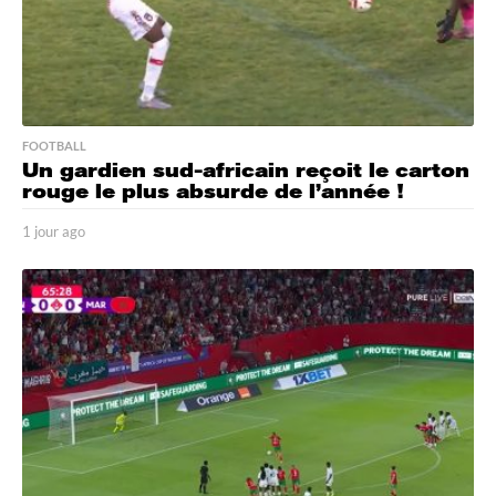
FOOTBALL
Un gardien sud-africain reçoit le carton
rouge le plus absurde de l’année !
1 jour ago
2
j
o
u
r
s
a
g
o