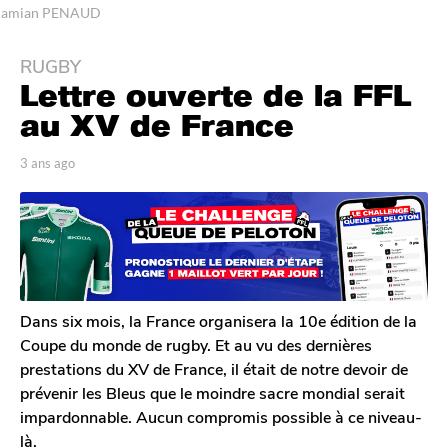
amian PENAUD
RUGBY
3
Lettre ouverte de la FFL
a
n
au XV de France
s
a
p
3 ans ago
3
a
a
g
r
n
o
T
s
3
o
a
m
a
g
G
o
n
a
s
l
Dans six mois, la France organisera la 10e édition de la
a
e
Coupe du monde de rugby. Et au vu des dernières
r
g
prestations du XV de France, il était de notre devoir de
o
o
prévenir les Bleus que le moindre sacre mondial serait
n
impardonnable. Aucun compromis possible à ce niveau-
là.