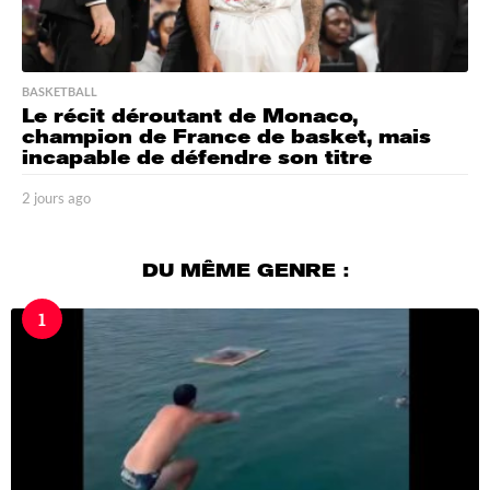
BASKETBALL
Le récit déroutant de Monaco,
champion de France de basket, mais
incapable de défendre son titre
2 jours ago
2
j
o
u
DU MÊME GENRE :
r
s
1
a
g
o