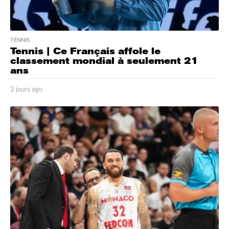
TENNIS
Tennis | Ce Français affole le
classement mondial à seulement 21
ans
2 jours ago
2
j
o
u
r
s
a
g
o