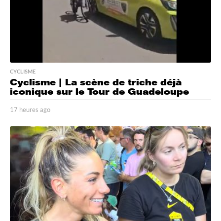
CYCLISME
Cyclisme | La scène de triche déjà
iconique sur le Tour de Guadeloupe
17 heures ago
1
7
h
e
u
r
e
s
a
g
o