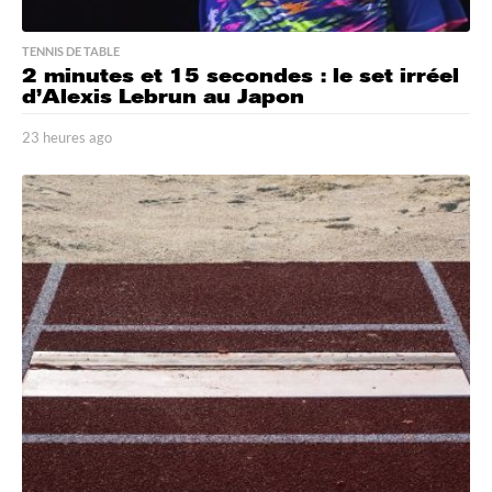
TENNIS DE TABLE
2 minutes et 15 secondes : le set irréel
d’Alexis Lebrun au Japon
23 heures ago
2
3
h
e
u
r
e
s
a
g
o