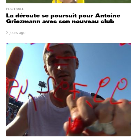
FOOTBALL
La déroute se poursuit pour Antoine
Griezmann avec son nouveau club
2 jours ago
2
j
o
u
r
s
a
g
o