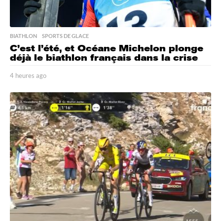
BIATHLON
,
SPORTS DE GLACE
C’est l’été, et Océane Michelon plonge
déjà le biathlon français dans la crise
4 heures ago
4
h
e
u
r
e
s
a
g
o