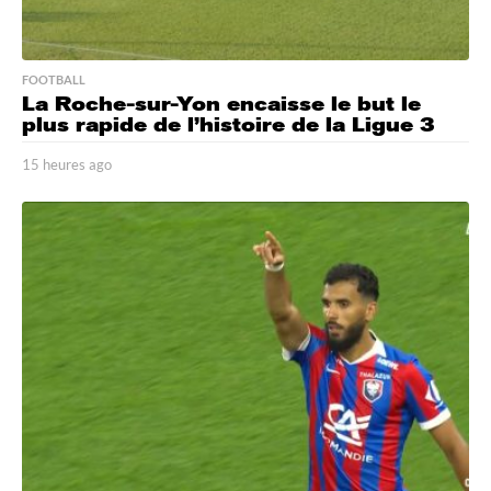
FOOTBALL
La Roche-sur-Yon encaisse le but le
plus rapide de l’histoire de la Ligue 3
15 heures ago
1
5
h
e
u
r
e
s
a
g
o