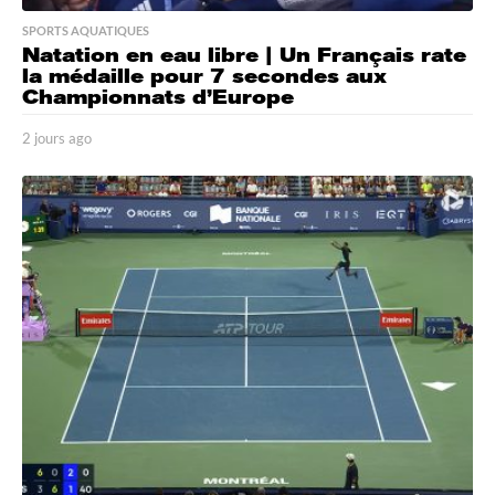
SPORTS AQUATIQUES
Natation en eau libre | Un Français rate
la médaille pour 7 secondes aux
Championnats d’Europe
2 jours ago
2
j
o
u
r
s
a
g
o