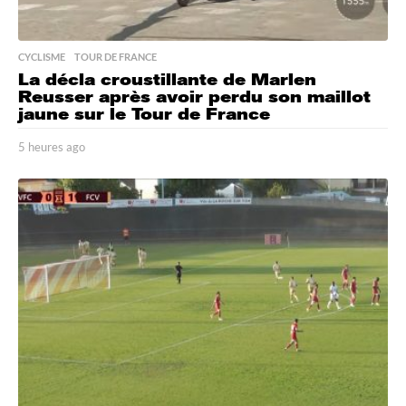
CYCLISME
,
TOUR DE FRANCE
La décla croustillante de Marlen
Reusser après avoir perdu son maillot
jaune sur le Tour de France
5 heures ago
5
h
e
u
r
e
s
a
g
o