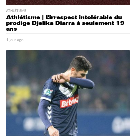
ATHLÉTISME
Athlétisme | L’irrespect intolérable du
prodige Djelika Diarra à seulement 19
ans
1 jour ago
1
j
o
u
r
a
g
o