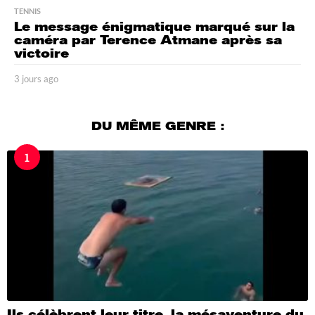
TENNIS
Le message énigmatique marqué sur la
caméra par Terence Atmane après sa
victoire
3 jours ago
3
j
o
u
DU MÊME GENRE :
r
s
1
a
g
o
Ils célèbrent leur titre, la mésaventure du