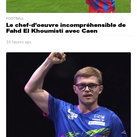
FOOTBALL
Le chef-d’oeuvre incompréhensible de
Fahd El Khoumisti avec Caen
16 heures ago
1
6
h
e
u
r
e
s
a
g
o