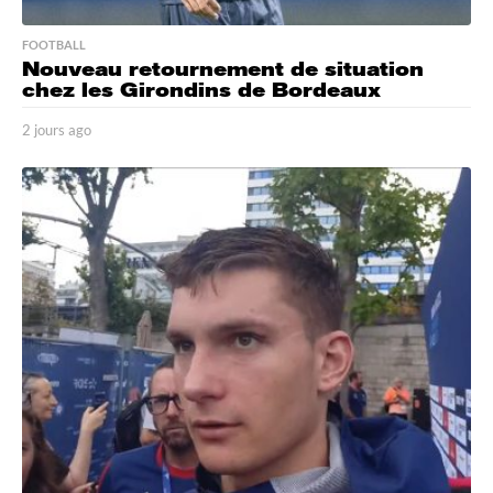
FOOTBALL
Nouveau retournement de situation
chez les Girondins de Bordeaux
2 jours ago
2
j
o
u
r
s
a
g
o