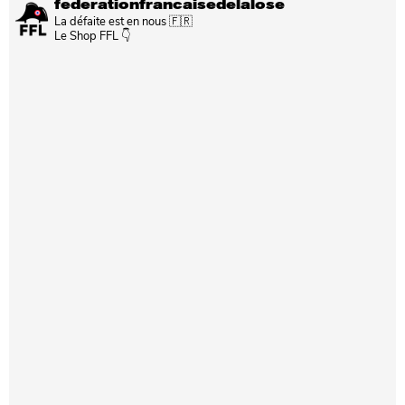
federationfrancaisedelalose
La défaite est en nous 🇫🇷
Le Shop FFL 👇