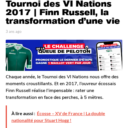
Tournoi des VI Nations
a
n
2017 | Finn Russell, la
s
transformation d’une vie
a
g
p
3 ans ago
3
o
a
a
r
n
3
T
s
a
o
a
n
m
g
G
s
o
a
a
l
Chaque année, le Tournoi des VI Nations nous offre des
g
e
moments croustillants. Et en 2017, l’ouvreur écossais
o
r
Finn Russell réalise l’impensable : rater une
o
transformation en face des perches, à 5 mètres.
n
À lire aussi :
Écosse – XV de France | La double
nationalité pour Stuart Hogg !