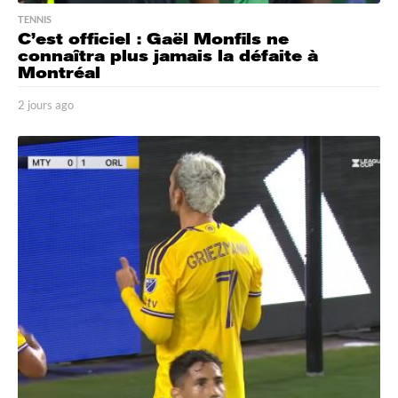
TENNIS
C’est officiel : Gaël Monfils ne
connaîtra plus jamais la défaite à
Montréal
2 jours ago
2
j
o
u
r
s
a
g
o