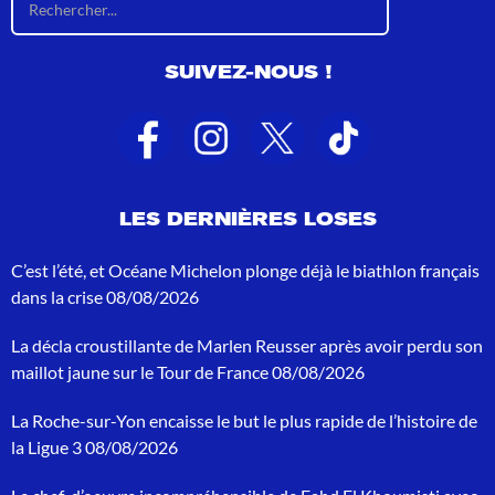
é
s
u
SUIVEZ-NOUS !
l
t
a
t
s
d
e
LES DERNIÈRES LOSES
r
e
c
C’est l’été, et Océane Michelon plonge déjà le biathlon français
h
dans la crise
08/08/2026
e
r
La décla croustillante de Marlen Reusser après avoir perdu son
c
h
maillot jaune sur le Tour de France
08/08/2026
e
p
La Roche-sur-Yon encaisse le but le plus rapide de l’histoire de
o
la Ligue 3
08/08/2026
u
r