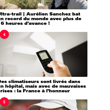
ltra-trail | Aurélien Sanchez bat
un record du monde avec plus de
16 heures d’avance !
4
es climatiseurs sont livrés dans
n hôpital, mais avec de mauvaises
rises : la France à l’honneur
5