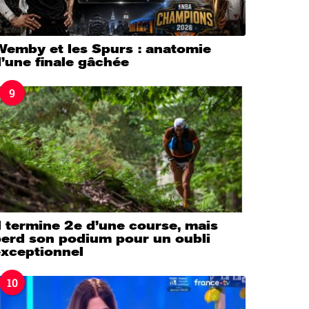
Wemby et les Spurs : anatomie
’une finale gâchée
9
l termine 2e d’une course, mais
perd son podium pour un oubli
exceptionnel
10