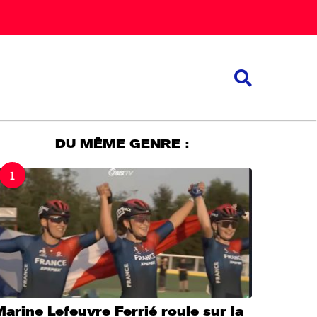
DU MÊME GENRE :
1
arine Lefeuvre Ferrié roule sur la