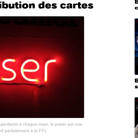
ribution des cartes
s
 perdants à chaque main, le poker est une
ied parfaitement à la FFL