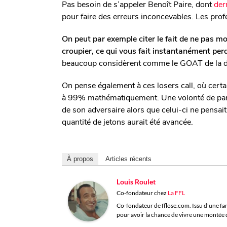
Pas besoin de s’appeler Benoît Paire, dont
dern
pour faire des erreurs inconcevables. Les profe
On peut par exemple citer le fait de ne pas m
croupier, ce qui vous fait instantanément per
beaucoup considèrent comme le GOAT de la disc
On pense également à ces losers call, où certa
à 99% mathématiquement. Une volonté de para
de son adversaire alors que celui-ci ne pensai
quantité de jetons aurait été avancée.
À propos
Articles récents
Louis Roulet
Co-fondateur
chez
La FFL
Co-fondateur de fflose.com. Issu d'une famil
pour avoir la chance de vivre une montée