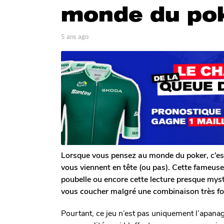
monde du po
s
a
g
p
5 ans ago
4
a
o
a
r
n
4
L
s
a
o
a
n
u
g
i
o
s
s
a
R
g
o
o
u
l
e
Lorsque vous pensez au monde du poker, c’est 
t
vous viennent en tête (ou pas). Cette fameuse
poubelle ou encore cette lecture presque myst
vous coucher malgré une combinaison très fort
Pourtant, ce jeu n’est pas uniquement l’apanag