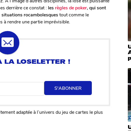
 À l’image d’autres disciplines, la lose est puissante
s derrière ce constat :
les
règles de poker
, qui sont
s situations rocambolesques
tout comme le
 à rendre une partie imprévisible.
U
p
S'ABONNER
aitement adaptée à l’univers du jeu de cartes le plus
U