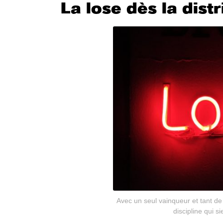
La lose dès la dist
Avec un seul vainqueur et tant de
discipline qui s