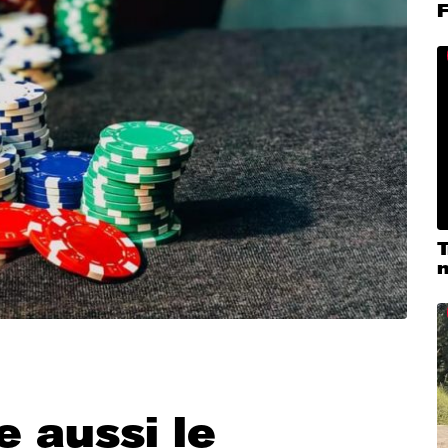
F
T
m
e aussi le