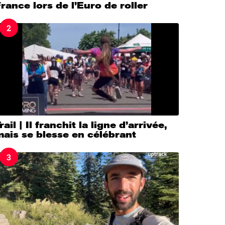
rance lors de l’Euro de roller
2
rail | Il franchit la ligne d’arrivée,
ais se blesse en célébrant
3