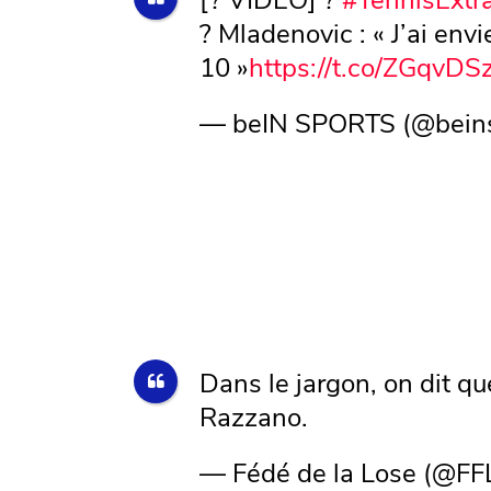
? Mladenovic : « J’ai envi
10 »
https://t.co/ZGqvD
— beIN SPORTS (@bein
Dans le jargon, on dit qu
Razzano.
— Fédé de la Lose (@FF