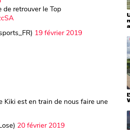
e de retrouver le Top
U
SzcSA
m
sports_FR)
19 février 2019
L
e Kiki est en train de nous faire une
Lose)
20 février 2019