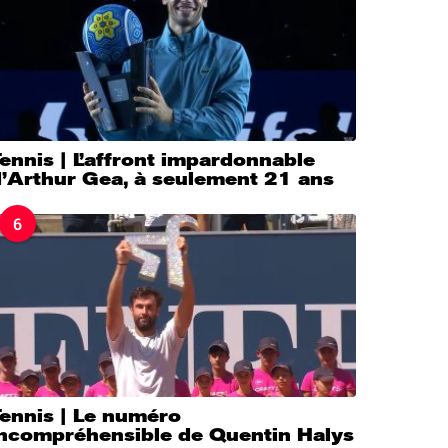
ennis | L’affront impardonnable
d’Arthur Gea, à seulement 21 ans
6
Tennis | Le numéro
incompréhensible de Quentin Halys