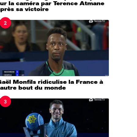
sur la caméra par Terence Atmane
près sa victoire
2
aël Monfils ridiculise la France à
l’autre bout du monde
3