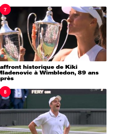
7
’affront historique de Kiki
Mladenovic à Wimbledon, 89 ans
après
8