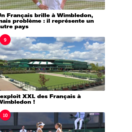
n Français brille à Wimbledon,
ais problème : il représente un
autre pays
9
’exploit XXL des Français à
Wimbledon !
10