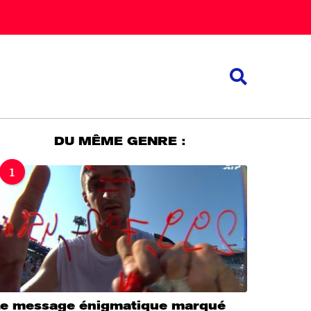
DU MÊME GENRE :
1
Le message énigmatique marqué