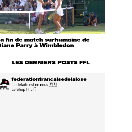
La fin de match surhumaine de
Diane Parry à Wimbledon
LES DERNIERS POSTS FFL
federationfrancaisedelalose
La défaite est en nous 🇫🇷
Le Shop FFL 👇