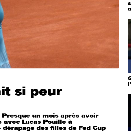
a
G
it si peur
e. Presque un mois après avoir
e avec Lucas Pouille à
e dérapage des filles de Fed Cup