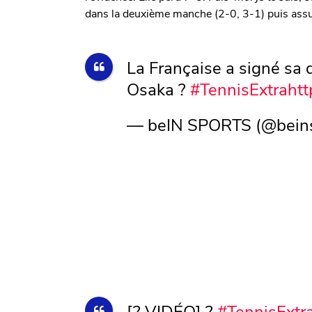
dans la deuxième manche (2-0, 3-1) puis assur
La Française a signé sa 
Osaka ?
#TennisExtra
htt
— beIN SPORTS (@bein
[? VIDÉO] ?
#TennisExtr