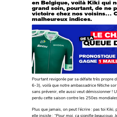
o
g
en Belgique, voilà Kiki qui n
a
m
o
grand soin, pourtant, de ne p
n
victoire chez nos voisins… 
s
malheureux indices.
a
g
o
Pourtant revigorée par sa défaite très propre 
6-3), voilà que notre ambassadrice fétiche s
sans prévenir, elle aussi veut démissionner ! U
perdu cette saison contre les 250es mondiales
Plus que jamais, on peut l’écrire : pas toi Kiki,
elle insiste :
“Pour moi, ça signifie beaucoup. Je