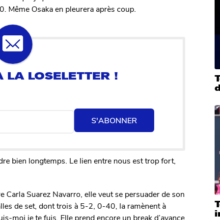
p 10. Même Osaka en pleurera après coup.
T
S'ABONNER
ndre bien longtemps. Le lien entre nous est trop fort,
tre Carla Suarez Navarro, elle veut se persuader de son
es de set, dont trois à 5-2, 0-40, la ramènent à
suis-moi je te fuis. Elle prend encore un break d’avance