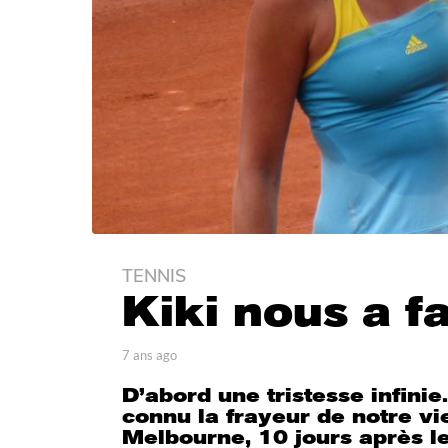
TENNIS
7
Kiki nous a fa
a
n
s
p
7 ans ago
6
a
a
a
D’abord une tristesse infini
r
n
g
T
connu la frayeur de notre vi
s
o
h
a
Melbourne, 10 jours après l
6