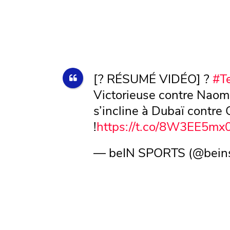
[? RÉSUMÉ VIDÉO] ?
#T
Victorieuse contre Naomi
s’incline à Dubaï contre
!
https://t.co/8W3EE5m
— beIN SPORTS (@bein