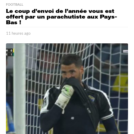
FOOTBALL
Le coup d’envoi de l’année vous est
offert par un parachutiste aux Pays-
Bas !
11 heures ago
1
1
h
e
u
r
e
s
a
g
o