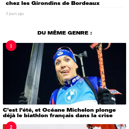
chez les Girondins de Bordeaux
3 jours ago
3
j
o
u
DU MÊME GENRE :
r
s
1
a
g
o
C’est l’été, et Océane Michelon plonge
déjà le biathlon français dans la crise
2