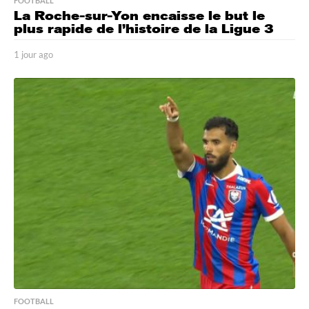
FOOTBALL
La Roche-sur-Yon encaisse le but le
plus rapide de l’histoire de la Ligue 3
1 jour ago
1
j
o
u
r
a
g
o
FOOTBALL