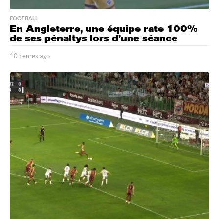
FOOTBALL
En Angleterre, une équipe rate 100%
de ses pénaltys lors d’une séance
10 heures ago
1
0
h
e
u
r
e
s
a
g
o