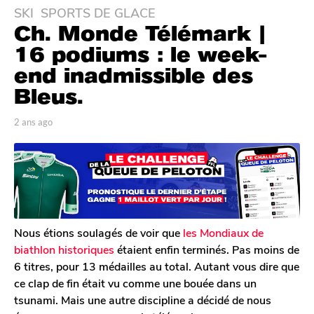
SKI
,
SPORTS DE GLACE
2
Ch. Monde Télémark |
a
n
16 podiums : le week-
s
end inadmissible des
a
Bleus.
g
o
p
2 ans ago
2
2
a
a
a
r
n
T
s
n
o
a
s
m
g
a
G
o
g
a
l
o
Nous étions soulagés de voir que
les Mondiaux de
e
biathlon historiques
étaient enfin terminés. Pas moins de
r
6 titres, pour 13 médailles au total. Autant vous dire que
o
ce clap de fin était vu comme une bouée dans un
n
tsunami. Mais une autre discipline a décidé de nous