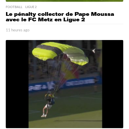
FOOTBALL
,
LIGUE 2
Le pénalty collector de Pape Moussa
avec le FC Metz en Ligue 2
11 heures ago
1
1
h
e
u
r
e
s
a
g
o