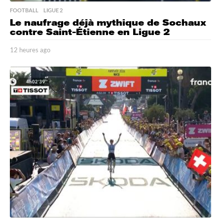
FOOTBALL
,
LIGUE 2
Le naufrage déjà mythique de Sochaux
contre Saint-Étienne en Ligue 2
12 heures ago
1
2
h
e
u
r
e
s
a
g
o