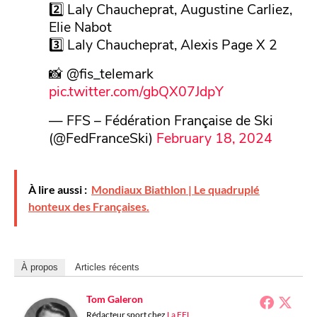
2️⃣ Laly Chaucheprat, Augustine Carliez,
Elie Nabot
3️⃣ Laly Chaucheprat, Alexis Page X 2
📸 @fis_telemark
pic.twitter.com/gbQX07JdpY
— FFS – Fédération Française de Ski
(@FedFranceSki)
February 18, 2024
À lire aussi :
Mondiaux Biathlon | Le quadruplé
honteux des Françaises.
À propos
Articles récents
Tom Galeron
Rédacteur sport
chez
La FFL