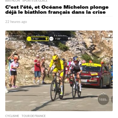
BIATHLON
,
SPORTS DE GLACE
C’est l’été, et Océane Michelon plonge
déjà le biathlon français dans la crise
22 heures ago
2
2
h
e
u
r
e
s
a
g
o
CYCLISME
,
TOUR DE FRANCE