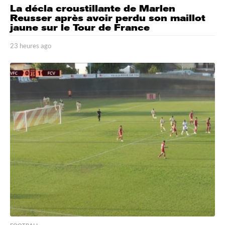
La décla croustillante de Marlen
Reusser après avoir perdu son maillot
jaune sur le Tour de France
23 heures ago
2
3
h
e
u
r
e
s
a
g
o