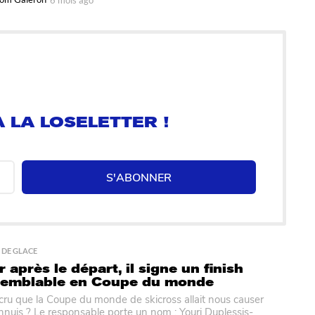
m
o
i
s
a
g
o
 LA LOSELETTER !
S'ABONNER
 DE GLACE
 après le départ, il signe un finish
semblable en Coupe du monde
 cru que la Coupe du monde de skicross allait nous causer
nnuis ? Le responsable porte un nom : Youri Duplessis-