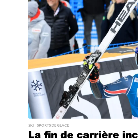
SKI
,
SPORTS DE GLACE
La fin de carrière i