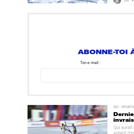
ABONNE-TOI À
Ton e-mail :
SKI
,
SPORTS
Dernier
invrai
Qui aurait
autant d’e