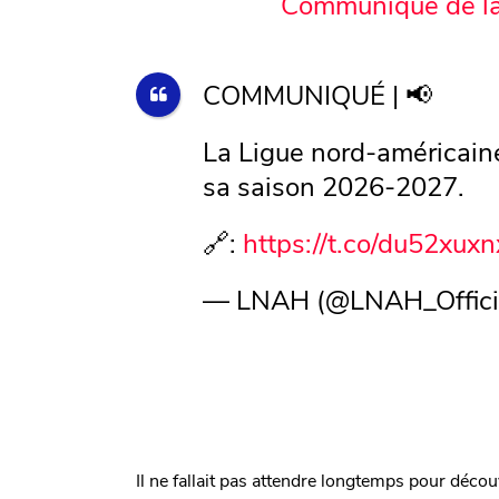
Communiqué de l
COMMUNIQUÉ | 📢
La Ligue nord-américain
sa saison 2026-2027.
🔗:
https://t.co/du52xux
— LNAH (@LNAH_Offici
Il ne fallait pas attendre longtemps pour décou