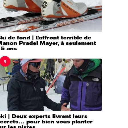
ki de fond | L’affront terrible de
Manon Pradel Mayer, à seulement
15 ans
9
ki | Deux experts livrent leurs
secrets… pour bien vous planter
ur les pistes