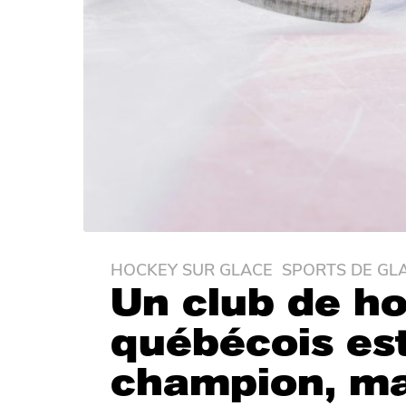
HOCKEY SUR GLACE
,
SPORTS DE GL
2
Un club de h
m
o
québécois es
i
s
champion, mai
a
g