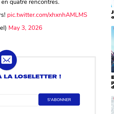
e en quatre rencontres.
J
rs!
pic.twitter.com/xhxnhAMLMS
o
el)
May 3, 2026
B
S'ABONNER