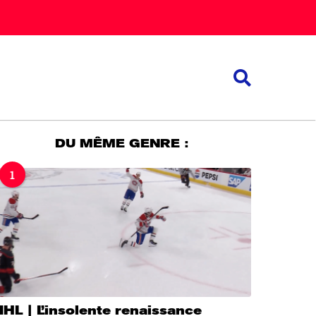
DU MÊME GENRE :
1
HL | L’insolente renaissance