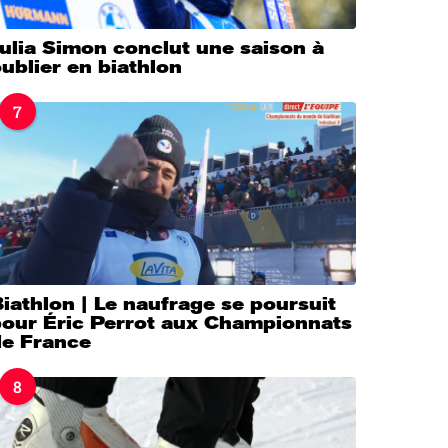
ulia Simon conclut une saison à
ublier en biathlon
7
iathlon | Le naufrage se poursuit
pour Éric Perrot aux Championnats
de France
8