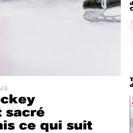
d
d
ACE
ockey
t sacré
s ce qui suit