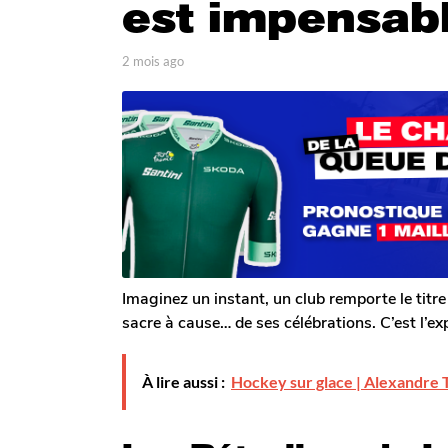
est impensab
o
2
p
2 mois ago
2
m
a
m
o
r
o
i
T
i
o
s
s
m
a
a
G
g
g
a
o
o
l
e
r
o
n
Imaginez un instant, un club remporte le titre 
sacre à cause… de ses célébrations. C’est l’exp
À lire aussi :
Hockey sur glace | Alexandre T