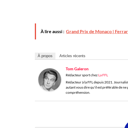
À lire aussi :
Grand Prix de Monaco | Ferrari
À propos
Articles récents
Tom Galeron
Rédacteur sport
chez
La FFL
Rédacteur à la FFL depuis 2021. Journaliste 
autant vous dire qu'il est préférable de n
compréhension.