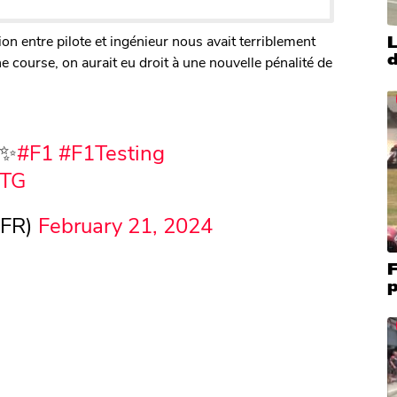
on entre pilote et ingénieur nous avait terriblement
L
d
course, on aurait eu droit à une nouvelle pénalité de
 ✨
#F1
#F1Testing
QTG
_FR)
February 21, 2024
F
p