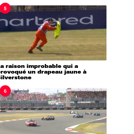
5
a raison improbable qui a
provoqué un drapeau jaune à
ilverstone
6