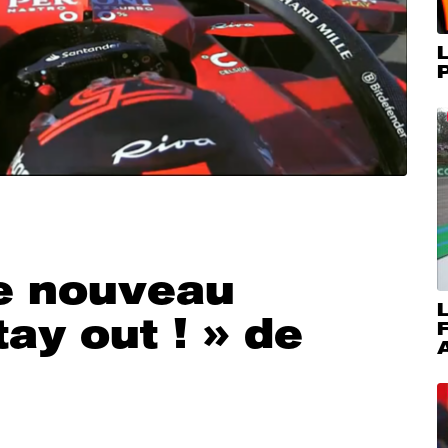
L
P
Le nouveau
L
tay out ! » de
A