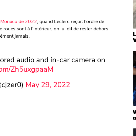
e Monaco de 2022
, quand Leclerc reçoit l’ordre de
 roues sont à l’intérieur, on lui dit de rester dehors
idément jamais.
V
sored audio and in-car camera on
.com/Zh5uxgpaaM
cjzer0)
May 29, 2022
W
a