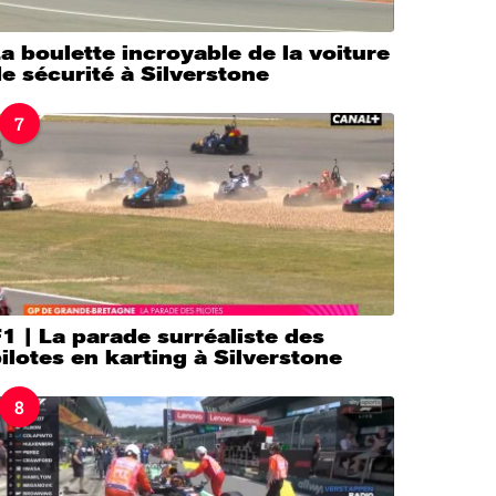
a boulette incroyable de la voiture
e sécurité à Silverstone
7
1 | La parade surréaliste des
ilotes en karting à Silverstone
8