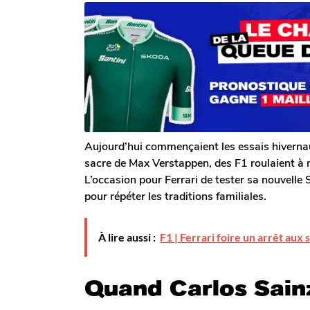
r
n
n
T
s
s
o
a
m
a
g
G
o
g
a
o
l
e
r
o
n
Aujourd’hui commençaient les essais hivernau
sacre de Max Verstappen, des F1 roulaient à 
L’occasion pour Ferrari de tester sa nouvelle
pour répéter les traditions familiales.
À lire aussi :
F1 | Ferrari foire un arrêt au
Quand Carlos Sainz