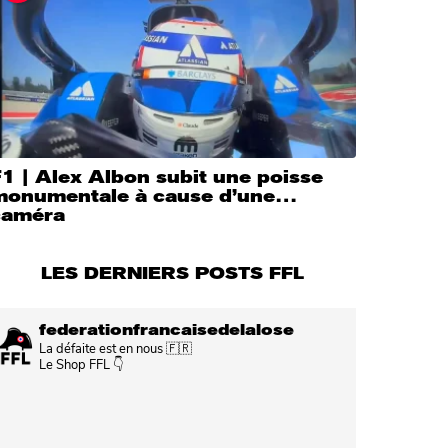
1 | Alex Albon subit une poisse
monumentale à cause d’une…
caméra
LES DERNIERS POSTS FFL
federationfrancaisedelalose
La défaite est en nous 🇫🇷
Le Shop FFL 👇