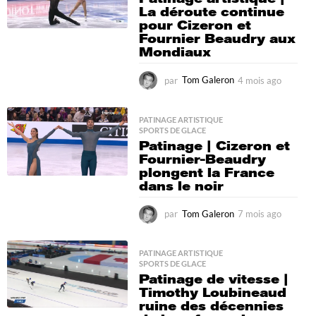
La déroute continue
pour Cizeron et
Fournier Beaudry aux
Mondiaux
par
Tom Galeron
4 mois ago
4
m
o
i
PATINAGE ARTISTIQUE
,
SPORTS DE GLACE
s
Patinage | Cizeron et
a
Fournier-Beaudry
g
plongent la France
o
dans le noir
par
Tom Galeron
7 mois ago
7
m
o
i
PATINAGE ARTISTIQUE
,
SPORTS DE GLACE
s
Patinage de vitesse |
a
Timothy Loubineaud
g
ruine des décennies
o