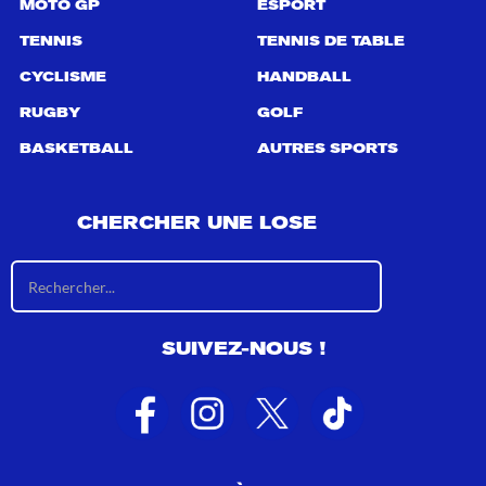
MOTO GP
ESPORT
TENNIS
TENNIS DE TABLE
CYCLISME
HANDBALL
RUGBY
GOLF
BASKETBALL
AUTRES SPORTS
CHERCHER UNE LOSE
R
é
s
u
SUIVEZ-NOUS !
l
t
a
t
s
d
e