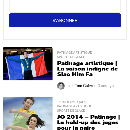
S'ABONNER
PATINAGE ARTISTIQUE
,
SPORTS DE GLACE
Patinage artistique |
La saison indigne de
Siao Him Fa
par
Tom Galeron
3 ans ago
3
a
n
s
JEUX OLYMPIQUES
,
PATINAGE ARTISTIQUE
,
a
SPORTS DE GLACE
g
JO 2014 – Patinage |
o
Le hold-up des juges
pour la paire