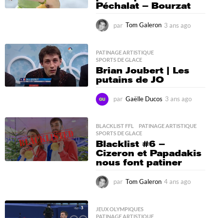
Péchalat – Bourzat
par
Tom Galeron
3 ans ago
3
a
n
s
PATINAGE ARTISTIQUE
,
SPORTS DE GLACE
a
Brian Joubert | Les
g
putains de JO
o
par
Gaëlle Ducos
3 ans ago
3
a
n
s
BLACKLIST FFL
,
PATINAGE ARTISTIQUE
,
SPORTS DE GLACE
a
Blacklist #6 –
g
Cizeron et Papadakis
o
nous font patiner
par
Tom Galeron
4 ans ago
4
a
n
s
JEUX OLYMPIQUES
,
PATINAGE ARTISTIQUE
,