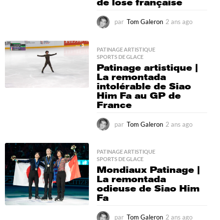
de lose française
par
Tom Galeron
2 ans ago
2
a
n
s
PATINAGE ARTISTIQUE
,
SPORTS DE GLACE
a
Patinage artistique |
g
La remontada
o
intolérable de Siao
Him Fa au GP de
France
par
Tom Galeron
2 ans ago
2
a
n
s
PATINAGE ARTISTIQUE
,
SPORTS DE GLACE
a
Mondiaux Patinage |
g
La remontada
o
odieuse de Siao Him
Fa
par
Tom Galeron
2 ans ago
2