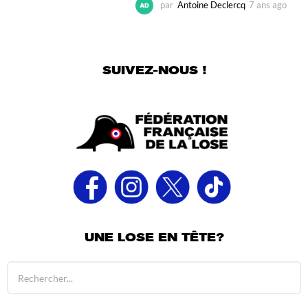
par
Antoine Declercq
7 ans ago
6
a
n
s
a
SUIVEZ-NOUS !
g
o
UNE LOSE EN TÊTE?
R
é
s
u