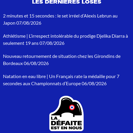
LES DERNIÈRES LOSES
r
e
c
2 minutes et 15 secondes : le set irréel d’Alexis Lebrun au
h
Japon
07/08/2026
e
r
Athlétisme | L’irrespect intolérable du prodige Djelika Diarra à
c
h
seulement 19 ans
07/08/2026
e
p
Nouveau retournement de situation chez les Girondins de
o
Bordeaux
06/08/2026
u
r
Natation en eau libre | Un Français rate la médaille pour 7
:
secondes aux Championnats d’Europe
06/08/2026