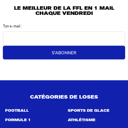
l
LE MEILLEUR DE LA FFL EN 1 MAIL
t
CHAQUE VENDREDI
a
t
Ton e-mail :
s
d
e
r
e
S'ABONNER
c
h
e
r
c
h
e
p
CATÉGORIES DE LOSES
o
u
r
FOOTBALL
SPORTS DE GLACE
:
FORMULE 1
ATHLÉTISME