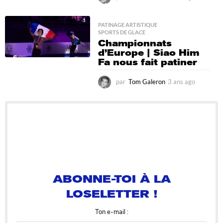
a
n
s
PATINAGE ARTISTIQUE
,
SPORTS DE GLACE
a
Championnats
g
d’Europe | Siao Him
o
Fa nous fait patiner
par
Tom Galeron
3 ans ago
3
a
n
s
a
g
o
ABONNE-TOI À LA
LOSELETTER !
Ton e-mail :