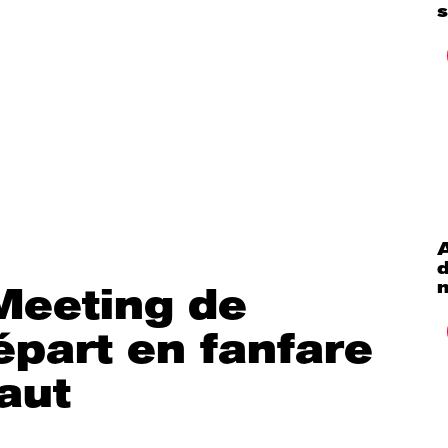
s
A
Meeting de
épart en fanfare
aut