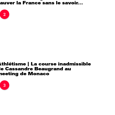
auver la France sans le savoir…
2
thlétisme | La course inadmissible
de Cassandre Beaugrand au
meeting de Monaco
3