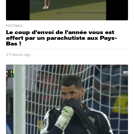
FOOTBALL
Le coup d’envoi de l’année vous est
offert par un parachutiste aux Pays-
Bas !
17 heures ago
1
7
h
e
u
r
e
s
a
g
o