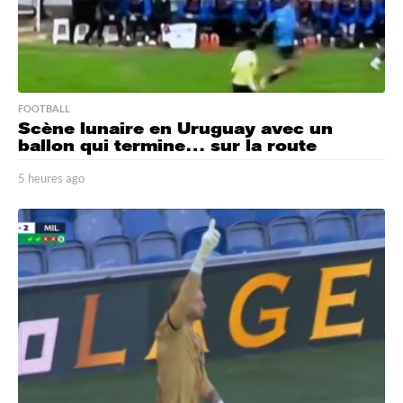
FOOTBALL
Scène lunaire en Uruguay avec un
ballon qui termine… sur la route
5 heures ago
5
h
e
u
r
e
s
a
g
o