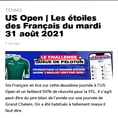
TENNIS
5
US Open | Les étoiles
a
n
des Français du mardi
s
31 août 2021
a
g
p
5 ans ago
5
o
a
a
r
n
5
J
s
a
o
a
n
n
g
a
s
o
s
a
Six Français en lice sur cette deuxième journée à l’US
g
Open et un faiblard 50% de réussite pour la FFL. Il s’agit
o
peut-être du pire bilan de l’année sur une journée de
Grand Chelem. On a été habitués à tellement mieux il
faut dire.