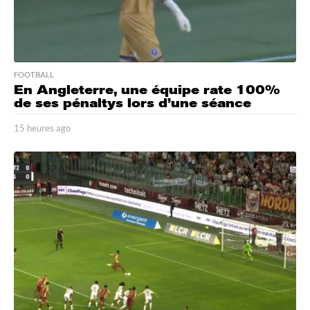
FOOTBALL
En Angleterre, une équipe rate 100%
de ses pénaltys lors d’une séance
15 heures ago
1
5
h
e
u
r
e
s
a
g
o