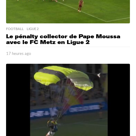
FOOTBALL
,
LIGUE 2
Le pénalty collector de Pape Moussa
avec le FC Metz en Ligue 2
17 heures ago
1
7
h
e
u
r
e
s
a
g
o