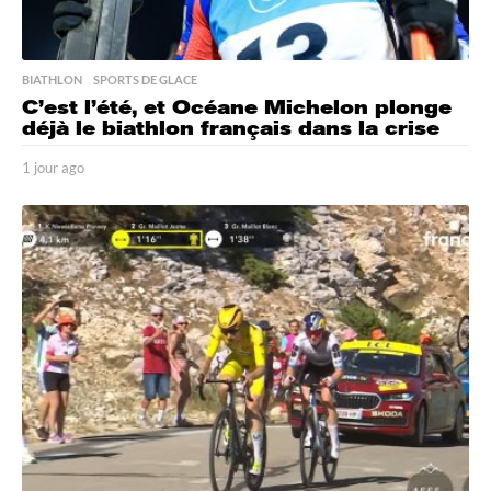
BIATHLON
,
SPORTS DE GLACE
C’est l’été, et Océane Michelon plonge
déjà le biathlon français dans la crise
1 jour ago
1
j
o
u
r
a
g
o