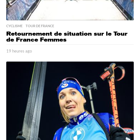
CYCLISME
,
TOUR DE FRANCE
Retournement de situation sur le Tour
de France Femmes
19 heures ago
1
9
h
e
u
r
e
s
a
g
o