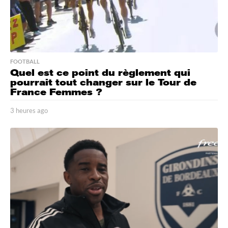
FOOTBALL
Quel est ce point du règlement qui
pourrait tout changer sur le Tour de
France Femmes ?
3 heures ago
3
h
e
u
r
e
s
a
g
o