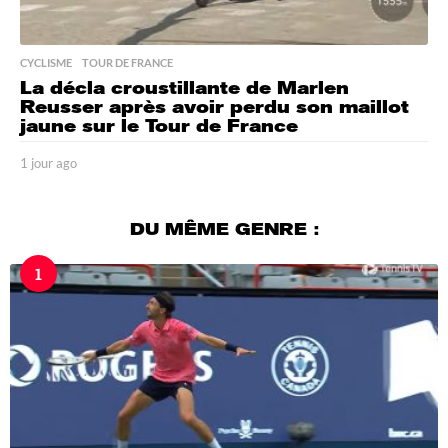
CYCLISME
,
TOUR DE FRANCE
La décla croustillante de Marlen
Reusser après avoir perdu son maillot
jaune sur le Tour de France
1 jour ago
1
j
o
u
DU MÊME GENRE :
r
a
1
g
o