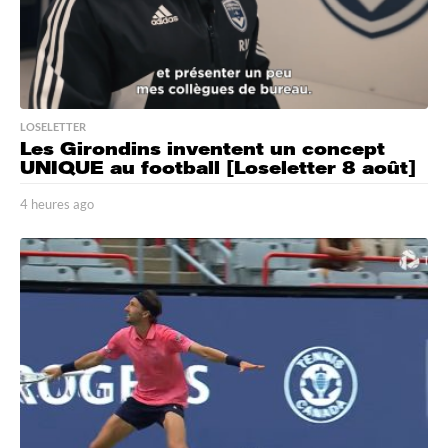
LOSELETTER
Les Girondins inventent un concept
UNIQUE au football [Loseletter 8 août]
4 heures ago
4
h
e
u
r
e
s
a
g
o