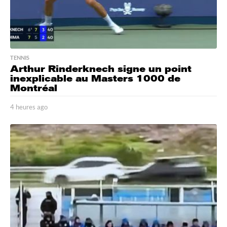
TENNIS
Arthur Rinderknech signe un point
inexplicable au Masters 1000 de
Montréal
4 heures ago
4
h
e
u
r
e
s
a
g
o