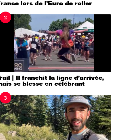
rance lors de l’Euro de roller
2
rail | Il franchit la ligne d’arrivée,
ais se blesse en célébrant
3