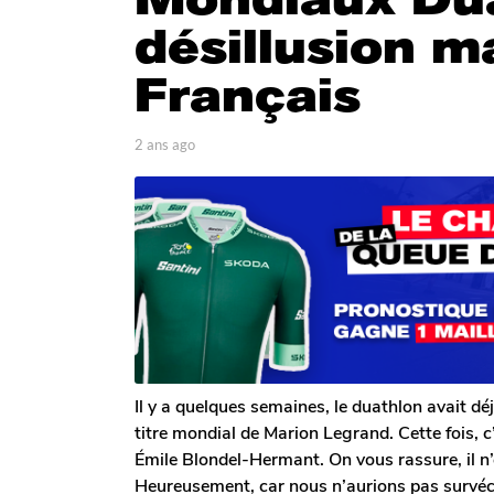
n
désillusion m
s
a
Français
g
o
2
p
2 ans ago
2
a
a
a
r
n
n
T
s
s
o
a
m
a
g
G
o
g
a
o
l
e
r
o
n
Il y a quelques semaines, le duathlon avait dé
titre mondial de Marion Legrand. Cette fois, c
Émile Blondel-Hermant. On vous rassure, il n’
Heureusement, car nous n’aurions pas survécu