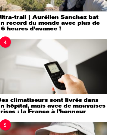
ltra-trail | Aurélien Sanchez bat
un record du monde avec plus de
16 heures d’avance !
4
es climatiseurs sont livrés dans
n hôpital, mais avec de mauvaises
rises : la France à l’honneur
5