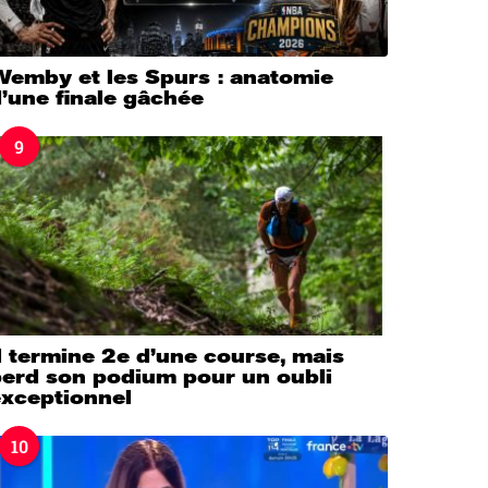
Wemby et les Spurs : anatomie
’une finale gâchée
9
l termine 2e d’une course, mais
perd son podium pour un oubli
exceptionnel
10