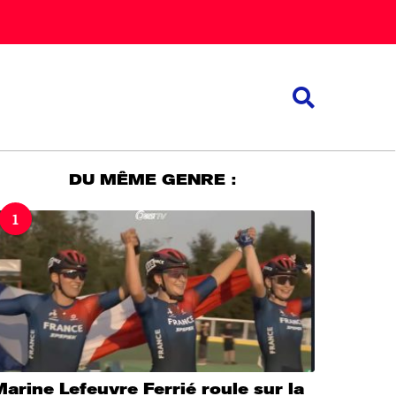
DU MÊME GENRE :
1
arine Lefeuvre Ferrié roule sur la