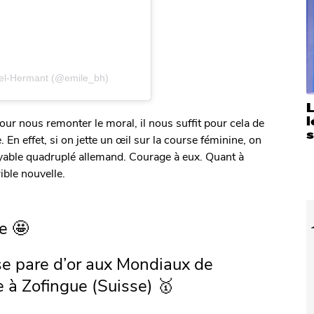
del-Hermant (@emile_bh)
L
l
ur nous remonter le moral, il nous suffit pour cela de
n effet, si on jette un œil sur la course féminine, on
oyable quadruplé allemand. Courage à eux. Quant à
ible nouvelle.
e 🤩
e pare d’or aux Mondiaux de
 à Zofingue (Suisse) 🥇