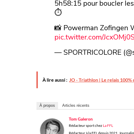
5h58:15 pour boucler les
⏱️
📸 Powerman Zofingen 
pic.twitter.com/JcxOMj0
— SPORTRICOLORE (@sp
À lire aussi :
JO - Triathlon | Le relais 100%
À propos
Articles récents
Tom Galeron
Rédacteur sport
chez
La FFL
Rédacteur à la FFL depuis 2021. Journaliste 