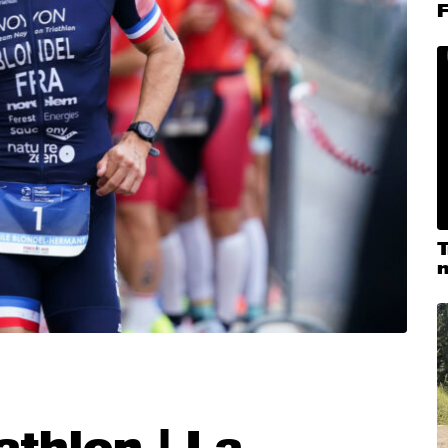
F
T
m
thlon | La