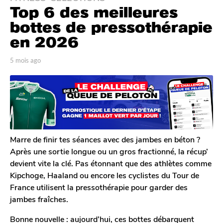
Top 6 des meilleures
m
o
bottes de pressothérapie
i
en 2026
s
a
p
5 mois ago
5
g
a
j
r
o
o
P
u
5
a
r
j
u
s
l
o
a
D
g
u
u
o
Marre de finir tes séances avec des jambes en béton ?
r
r
Après une sortie longue ou un gros fractionné, la récup’
s
e
devient vite la clé. Pas étonnant que des athlètes comme
l
a
Kipchoge, Haaland ou encore les cyclistes du Tour de
g
France utilisent la pressothérapie pour garder des
o
jambes fraîches.
Bonne nouvelle : aujourd’hui, ces bottes débarquent