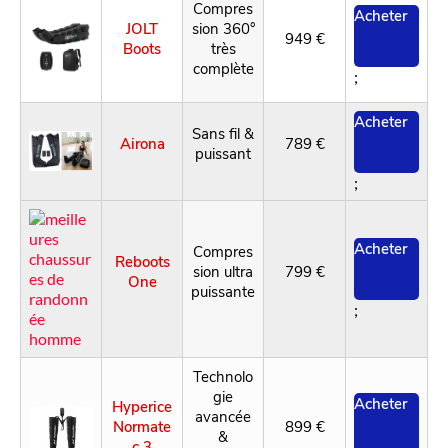
Compres
Acheter
JOLT
sion 360°
949 €
Boots
très
complète
;
Acheter
Sans fil &
Airona
789 €
puissant
;
Acheter
Compres
Reboots
sion ultra
799 €
One
puissante
;
Technolo
gie
Acheter
Hyperice
avancée
Normate
899 €
&
c 3