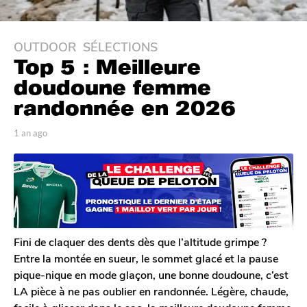
OUTDOOR
,
SÉLECTIONS
1
Top 5 : Meilleure
a
n
doudoune femme
a
randonnée en 2026
g
o
p
1 an ago
3
3
a
m
r
o
m
P
i
o
a
s
i
u
a
l
s
g
D
o
a
u
Fini de claquer des dents dès que l’altitude grimpe ?
g
r
Entre la montée en sueur, le sommet glacé et la pause
o
e
pique-nique en mode glaçon, une bonne doudoune, c’est
l
LA pièce à ne pas oublier en randonnée. Légère, chaude,