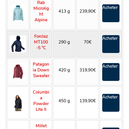
Rab
Acheter
Microlig
413 g
239,90€
ht
Alpine
Forclaz
Acheter
MT100
290 g
70€
-5 °C
Patagon
Acheter
ia Down
420 g
319,90€
Sweater
Columbi
Acheter
a
450 g
139,90€
Powder
Lite II
Millet