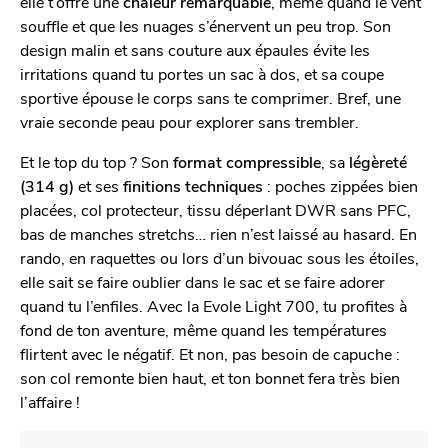
elle t’offre une
chaleur remarquable
, même quand le vent
souffle et que les nuages s’énervent un peu trop. Son
design malin et sans couture aux épaules évite les
irritations quand tu portes un sac à dos, et sa coupe
sportive épouse le corps sans te comprimer. Bref, une
vraie seconde peau pour explorer sans trembler.
Et le top du top ? Son
format compressible
, sa
légèreté
(314 g)
et ses
finitions techniques
: poches zippées bien
placées, col protecteur, tissu déperlant DWR sans PFC,
bas de manches stretchs… rien n’est laissé au hasard. En
rando, en raquettes ou lors d’un bivouac sous les étoiles,
elle sait se faire oublier dans le sac et se faire adorer
quand tu l’enfiles. Avec la Evole Light 700, tu profites à
fond de ton aventure, même quand les températures
flirtent avec le négatif. Et non, pas besoin de capuche :
son col remonte bien haut, et ton bonnet fera très bien
l’affaire !