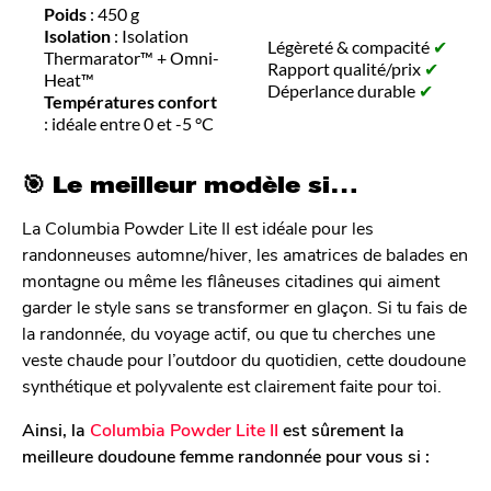
Poids
: 450 g
Isolation
: Isolation
Légèreté & compacité
✔
Thermarator™ + Omni-
Rapport qualité/prix
✔
Heat™
Déperlance durable
✔
Températures confort
: idéale entre 0 et -5 °C
🎯 Le meilleur modèle si…
La Columbia Powder Lite II est idéale pour les
randonneuses automne/hiver, les amatrices de balades en
montagne ou même les flâneuses citadines qui aiment
garder le style sans se transformer en glaçon. Si tu fais de
la randonnée, du voyage actif, ou que tu cherches une
veste chaude pour l’outdoor du quotidien, cette doudoune
synthétique et polyvalente est clairement faite pour toi.
Ainsi, la
Columbia Powder Lite II
est sûrement la
meilleure doudoune femme randonnée pour vous si :