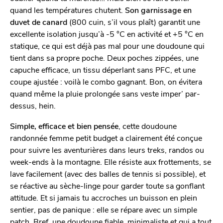
quand les températures chutent.
Son garnissage en
duvet de canard
(800 cuin, s’il vous plaît) garantit une
excellente isolation jusqu’à -5 °C en activité et +5 °C en
statique, ce qui est déjà pas mal pour une doudoune qui
tient dans sa propre poche. Deux poches zippées, une
capuche efficace, un tissu déperlant sans PFC, et une
coupe ajustée : voilà le combo gagnant. Bon, on évitera
quand même la pluie prolongée sans veste imper’ par-
dessus, hein.
Simple, efficace et bien pensée
, cette doudoune
randonnée femme petit budget a clairement été conçue
pour suivre les aventurières dans leurs treks, randos ou
week-ends à la montagne. Elle résiste aux frottements, se
lave facilement (avec des balles de tennis si possible), et
se réactive au sèche-linge pour garder toute sa gonflant
attitude. Et si jamais tu accroches un buisson en plein
sentier, pas de panique : elle se répare avec un simple
patch. Bref, une doudoune fiable, minimaliste et qui a tout