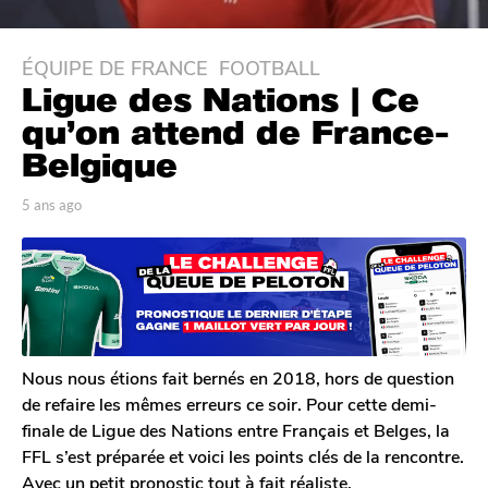
ÉQUIPE DE FRANCE
,
FOOTBALL
5
Ligue des Nations | Ce
a
n
qu’on attend de France-
s
Belgique
a
g
p
5 ans ago
5
o
a
a
r
n
5
J
s
a
o
a
n
n
g
a
s
o
s
a
Nous nous étions fait bernés en 2018, hors de question
g
de refaire les mêmes erreurs ce soir. Pour cette demi-
o
finale de Ligue des Nations entre Français et Belges, la
FFL s’est préparée et voici les points clés de la rencontre.
Avec un petit pronostic tout à fait réaliste.