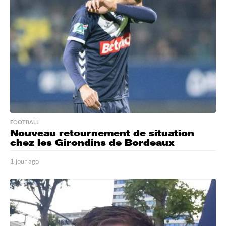
s
a
g
o
FOOTBALL
Nouveau retournement de situation
chez les Girondins de Bordeaux
1 jour ago
1
j
o
u
r
a
g