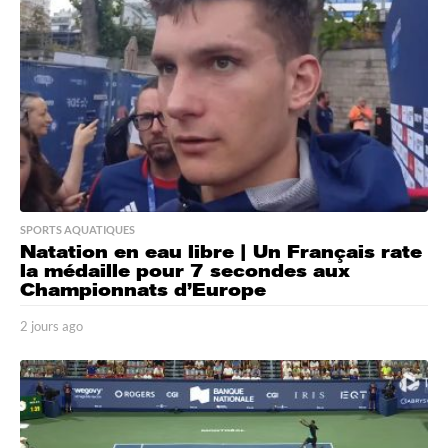
o
SPORTS AQUATIQUES
Natation en eau libre | Un Français rate
la médaille pour 7 secondes aux
Championnats d’Europe
2 jours ago
2
j
o
u
r
s
a