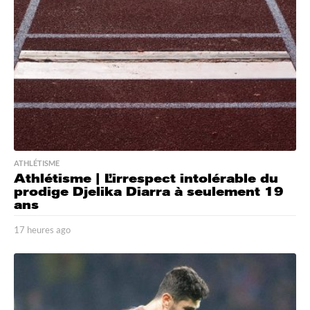
s
a
g
o
ATHLÉTISME
Athlétisme | L’irrespect intolérable du
prodige Djelika Diarra à seulement 19
ans
17 heures ago
1
7
h
e
u
r
e