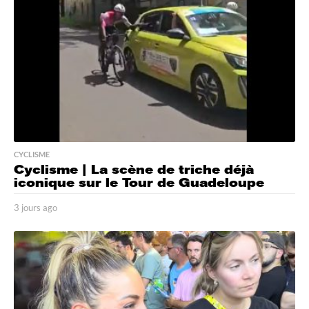
o
CYCLISME
Cyclisme | La scène de triche déjà
iconique sur le Tour de Guadeloupe
3 jours ago
3
j
o
u
r
s
a
g