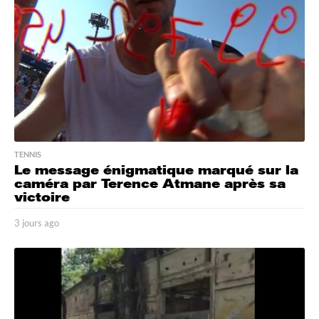
o
TENNIS
Le message énigmatique marqué sur la
caméra par Terence Atmane après sa
victoire
3 jours ago
3
j
o
u
r
s
a
g