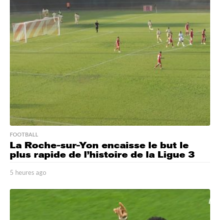
FOOTBALL
La Roche-sur-Yon encaisse le but le
plus rapide de l’histoire de la Ligue 3
5 heures ago
4
h
e
u
r
e