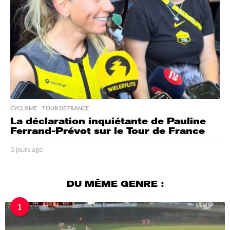
o
CYCLISME
,
TOUR DE FRANCE
La déclaration inquiétante de Pauline
Ferrand-Prévot sur le Tour de France
3 jours ago
3
j
o
u
DU MÊME GENRE :
r
s
1
a
g
o