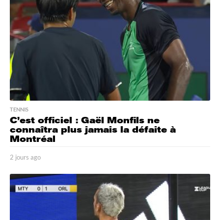
o
TENNIS
C’est officiel : Gaël Monfils ne
connaîtra plus jamais la défaite à
Montréal
2 jours ago
2
j
o
u
r
s
a