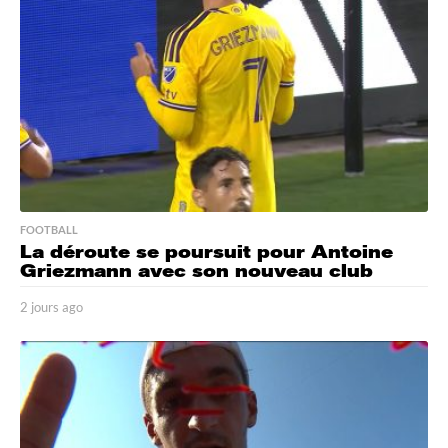
g
o
FOOTBALL
La déroute se poursuit pour Antoine
Griezmann avec son nouveau club
2 jours ago
2
j
o
u
r
s
a
g