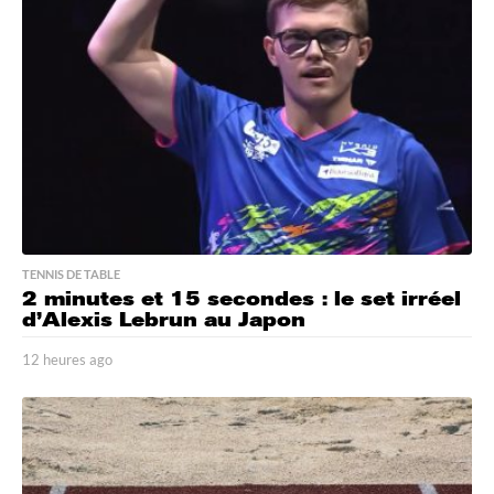
s
a
g
o
TENNIS DE TABLE
2 minutes et 15 secondes : le set irréel
d’Alexis Lebrun au Japon
12 heures ago
1
2
h
e
u
r
e